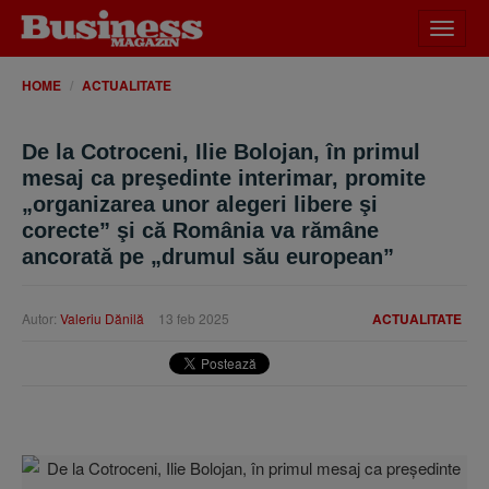
Desch
meniu
HOME
ACTUALITATE
De la Cotroceni, Ilie Bolojan, în primul
mesaj ca preşedinte interimar, promite
„organizarea unor alegeri libere şi
corecte” şi că România va rămâne
ancorată pe „drumul său european”
Autor:
Valeriu Dănilă
13 feb 2025
ACTUALITATE