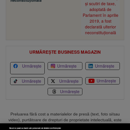
neconstituţională
URMĂREȘTE BUSINESS MAGAZIN
Urmărește
Urmărește
Urmărește
Urmărește
Urmărește
Urmărește
Urmărește
Preluarea fără cost a materialelor de presă (text, foto si/sau
video), purtătoare de drepturi de proprietate intelectuală, este
aprobată de către www.bmag.ro doar în limita a 250 de semne.
Nouă ne pasă ca datele tale personale să rămână confidențiale