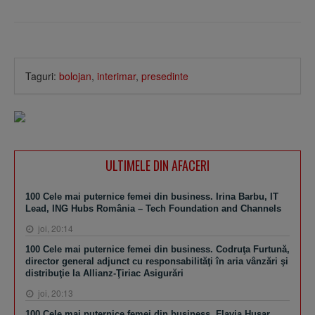
Taguri:
bolojan
,
interimar
,
presedinte
ULTIMELE DIN AFACERI
100 Cele mai puternice femei din business. Irina Barbu, IT
Lead, ING Hubs România – Tech Foundation and Channels
joi, 20:14
100 Cele mai puternice femei din business. Codruţa Furtună,
director general adjunct cu responsabilităţi în aria vânzări şi
distribuţie la Allianz-Ţiriac Asigurări
joi, 20:13
100 Cele mai puternice femei din business. Flavia Husar,