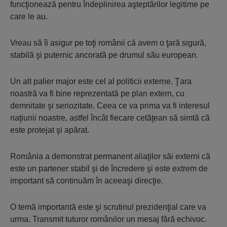
funcţionează pentru îndeplinirea aşteptărilor legitime pe
care le au.
Vreau să îi asigur pe toţi românii că avem o ţară sigură,
stabilă şi puternic ancorată pe drumul său european.
Un alt palier major este cel al politicii externe. Ţara
noastră va fi bine reprezentată pe plan extern, cu
demnitate şi seriozitate. Ceea ce va prima va fi interesul
naţiunii noastre, astfel încât fiecare cetăţean să simtă că
este protejat şi apărat.
România a demonstrat permanent aliaţilor săi externi că
este un partener stabil şi de încredere şi este extrem de
important să continuăm în aceeaşi direcţie.
O temă importantă este şi scrutinul prezidenţial care va
urma. Transmit tuturor românilor un mesaj fără echivoc.