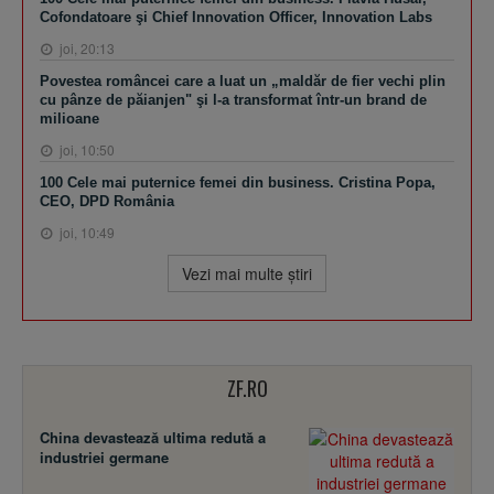
Cofondatoare şi Chief Innovation Officer, Innovation Labs
joi, 20:13
Povestea româncei care a luat un „maldăr de fier vechi plin
cu pânze de păianjen" şi l-a transformat într-un brand de
milioane
joi, 10:50
100 Cele mai puternice femei din business. Cristina Popa,
CEO, DPD România
joi, 10:49
Vezi mai multe ştiri
ZF.RO
China devastează ultima redută a
industriei germane