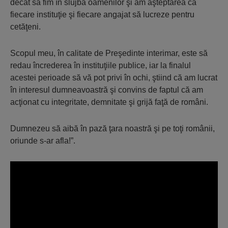
decât să fim în slujba oamenilor şi am aşteptarea ca
fiecare instituţie şi fiecare angajat să lucreze pentru
cetăţeni.
Scopul meu, în calitate de Preşedinte interimar, este să
redau încrederea în instituţiile publice, iar la finalul
acestei perioade să vă pot privi în ochi, ştiind că am lucrat
în interesul dumneavoastră şi convins de faptul că am
acţionat cu integritate, demnitate şi grijă faţă de români.
Dumnezeu să aibă în pază ţara noastră şi pe toţi românii,
oriunde s-ar afla!”.