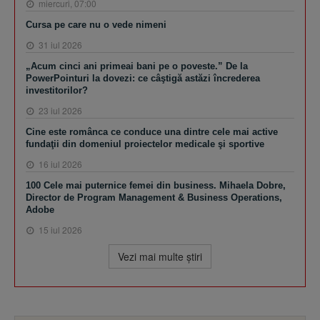
miercuri, 07:00
Cursa pe care nu o vede nimeni
31 iul 2026
„Acum cinci ani primeai bani pe o poveste.” De la
PowerPointuri la dovezi: ce câştigă astăzi încrederea
investitorilor?
23 iul 2026
Cine este românca ce conduce una dintre cele mai active
fundaţii din domeniul proiectelor medicale şi sportive
16 iul 2026
100 Cele mai puternice femei din business. Mihaela Dobre,
Director de Program Management & Business Operations,
Adobe
15 iul 2026
Vezi mai multe ştiri