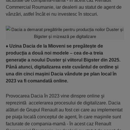
facturate de compania-mamă - în acest caz Renault
Commercial Roumanie, iar dealerii au statut de agent de
vânzări, astfel încât ei nu inves­tesc în stocuri.
♦
Uzina Dacia de la Mioveni se pregăteşte de
producţia a două noi modele – cea de-a treia
generaţie a noului Duster şi viitorul Bigster din 2025.
Până atunci, digitalizarea este cuvântul de ordine şi
una din cinci maşini Dacia vândute pe plan local în
2023 va fi comandată online.
Provocarea Dacia în 2023 vine dinspre online şi
reprezintă acce­lera­rea procesului de digita­lizare. Dacia
alături de Grupul Renault au fost cei care au implementat
pe piaţa locală con­ceptul de agent, în care maşinile sunt
facturate de compania-mamă - în acest caz Renault