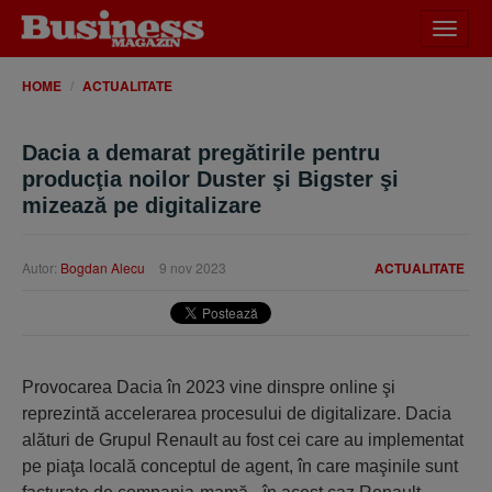
Desch
meniu
HOME
ACTUALITATE
Dacia a demarat pregătirile pentru
producţia noilor Duster şi Bigster şi
mizează pe digitalizare
Autor:
Bogdan Alecu
9 nov 2023
ACTUALITATE
Provocarea Dacia în 2023 vine dinspre online şi
reprezintă acce­lera­rea procesului de digita­lizare. Dacia
alături de Grupul Renault au fost cei care au implementat
pe piaţa locală con­ceptul de agent, în care maşinile sunt