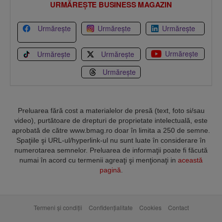
URMĂREȘTE BUSINESS MAGAZIN
Urmărește
Urmărește
Urmărește
Urmărește
Urmărește
Urmărește
Urmărește
Preluarea fără cost a materialelor de presă (text, foto si/sau
video), purtătoare de drepturi de proprietate intelectuală, este
aprobată de către www.bmag.ro doar în limita a 250 de semne.
Spaţiile şi URL-ul/hyperlink-ul nu sunt luate în considerare în
numerotarea semnelor. Preluarea de informaţii poate fi făcută
numai în acord cu termenii agreaţi şi menţionaţi in
această
pagină
.
Termeni și condiții
Confidențialitate
Cookies
Contact