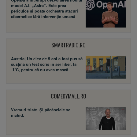
model A.I. „Astra”. Este prea
periculos și poate orchestra atacuri
cibernetice fără intervenție umană
SMARTRADIO.RO
Austria| Un elev de 9 ani a fost pus să
susţină un test scris în aer liber, la
-1°C, pentru că nu avea mască
COMEDYMALL.RO
Vremuri triste. Şi păcănelele se
închid.