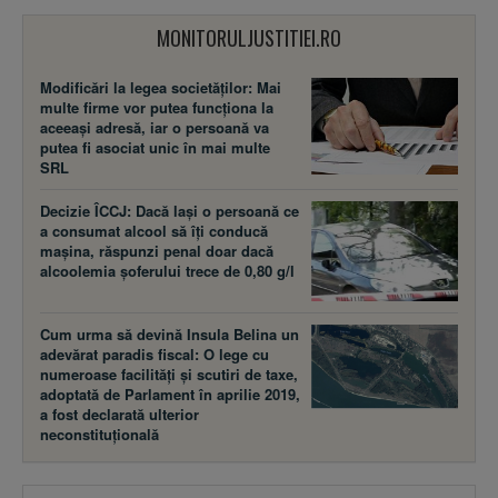
MONITORULJUSTITIEI.RO
Modificări la legea societăţilor: Mai
multe firme vor putea funcţiona la
aceeaşi adresă, iar o persoană va
putea fi asociat unic în mai multe
SRL
Decizie ÎCCJ: Dacă laşi o persoană ce
a consumat alcool să îţi conducă
maşina, răspunzi penal doar dacă
alcoolemia şoferului trece de 0,80 g/l
Cum urma să devină Insula Belina un
adevărat paradis fiscal: O lege cu
numeroase facilităţi şi scutiri de taxe,
adoptată de Parlament în aprilie 2019,
a fost declarată ulterior
neconstituţională