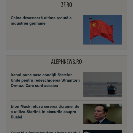
ZF.RO
China devastează ultima redută a
industriei germane
ALEPHNEWS.RO
Iranul pune șase condiții Statelor
Unite pentru redeschiderea Strâmtorii
Ormuz. Care sunt acestea
Elon Musk refuză cererea Ucrainei de
a utiliza Starlink în atacurile asupra
Rusiei
OpenAI a întrerupt dezvoltarea noului