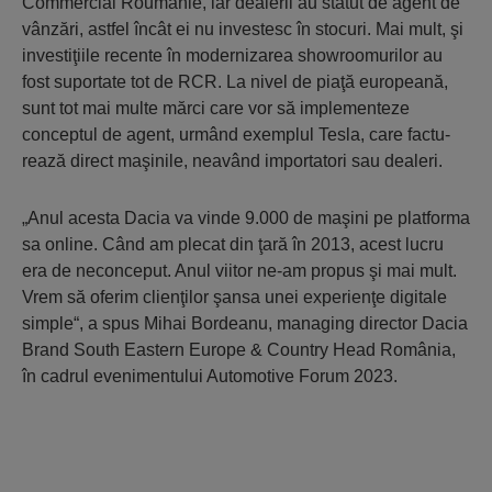
Commercial Roumanie, iar dealerii au statut de agent de
vânzări, astfel încât ei nu inves­tesc în stocuri. Mai mult, şi
inves­tiţiile recente în modernizarea show­roomurilor au
fost suportate tot de RCR. La nivel de piaţă europeană,
sunt tot mai multe mărci care vor să im­ple­menteze
conceptul de agent, urmând exemplul Tesla, care factu­
rează direct maşinile, neavând importatori sau dealeri.
„Anul acesta Dacia va vinde 9.000 de maşini pe platforma
sa online. Când am plecat din ţară în 2013, acest lucru
era de neconceput. Anul viitor ne-am propus şi mai mult.
Vrem să oferim clienţilor şansa unei experienţe digitale
simple“, a spus Mihai Bordeanu, managing director Dacia
Brand South Eastern Europe & Country Head România,
în cadrul evenimen­tului Automotive Forum 2023.