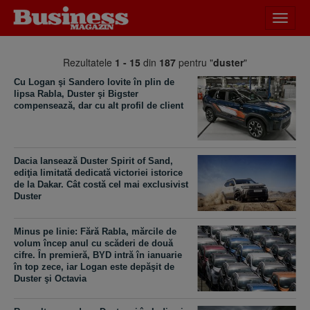
Desch
meniu
Rezultatele
1 - 15
din
187
pentru "
duster
"
Cu Logan şi Sandero lovite în plin de
lipsa Rabla, Duster şi Bigster
compensează, dar cu alt profil de client
Dacia lansează Duster Spirit of Sand,
ediţia limitată dedicată victoriei istorice
de la Dakar. Cât costă cel mai exclusivist
Duster
Minus pe linie: Fără Rabla, mărcile de
volum încep anul cu scăderi de două
cifre. În premieră, BYD intră în ianuarie
în top zece, iar Logan este depăşit de
Duster şi Octavia