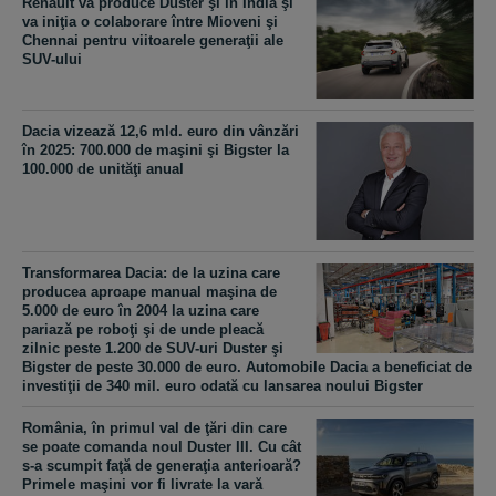
Renault va produce Duster şi în India şi
va iniţia o colaborare între Mioveni şi
Chennai pentru viitoarele generaţii ale
SUV-ului
Dacia vizează 12,6 mld. euro din vânzări
în 2025: 700.000 de maşini şi Bigster la
100.000 de unităţi anual
Transformarea Dacia: de la uzina care
producea aproape manual maşina de
5.000 de euro în 2004 la uzina care
pariază pe roboţi şi de unde pleacă
zilnic peste 1.200 de SUV-uri Duster şi
Bigster de peste 30.000 de euro. Automobile Dacia a beneficiat de
investiţii de 340 mil. euro odată cu lansarea noului Bigster
România, în primul val de ţări din care
se poate comanda noul Duster III. Cu cât
s-a scumpit faţă de generaţia anterioară?
Primele maşini vor fi livrate la vară