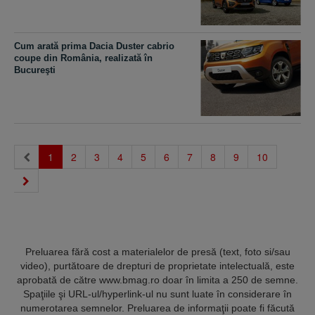
Cum arată prima Dacia Duster cabrio
coupe din România, realizată în
Bucureşti
(current)
1
2
3
4
5
6
7
8
9
10
Preluarea fără cost a materialelor de presă (text, foto si/sau
video), purtătoare de drepturi de proprietate intelectuală, este
aprobată de către www.bmag.ro doar în limita a 250 de semne.
Spaţiile şi URL-ul/hyperlink-ul nu sunt luate în considerare în
numerotarea semnelor. Preluarea de informaţii poate fi făcută