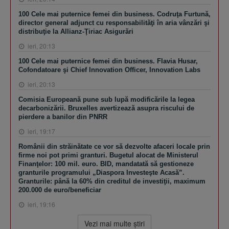
100 Cele mai puternice femei din business. Codruţa Furtună,
director general adjunct cu responsabilităţi în aria vânzări şi
distribuţie la Allianz-Ţiriac Asigurări
ieri, 20:13
100 Cele mai puternice femei din business. Flavia Husar,
Cofondatoare şi Chief Innovation Officer, Innovation Labs
ieri, 20:13
Comisia Europeană pune sub lupă modificările la legea
decarbonizării. Bruxelles avertizează asupra riscului de
pierdere a banilor din PNRR
ieri, 19:17
Românii din străinătate ce vor să dezvolte afaceri locale prin
firme noi pot primi granturi. Bugetul alocat de Ministerul
Finanţelor: 100 mil. euro. BID, mandatată să gestioneze
granturile programului „Diaspora Investeşte Acasă”.
Granturile: până la 60% din creditul de investiţii, maximum
200.000 de euro/beneficiar
ieri, 19:16
Vezi mai multe ştiri