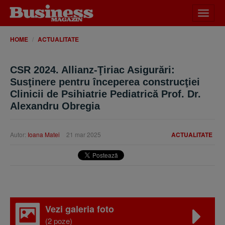
Desch
meniu
HOME
ACTUALITATE
CSR 2024. Allianz-Ţiriac Asigurări:
Susţinere pentru începerea construcţiei
Clinicii de Psihiatrie Pediatrică Prof. Dr.
Alexandru Obregia
Autor:
Ioana Matei
21 mar 2025
ACTUALITATE
Vezi galeria foto
(2 poze)