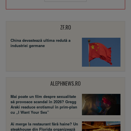
ZF.RO
China devastează ultima redută a
industriei germane
ALEPHNEWS.RO
Mai poate un film despre sexualitate
să provoace scandal în 2026? Gregg
Araki readuce erotismul în prim-plan
cu „I Want Your Sex”
Ai merge la restaurant fără haine? Un
steakhouse din Florida organizează