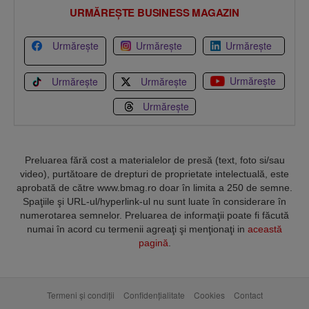
URMĂREȘTE BUSINESS MAGAZIN
Urmărește
Urmărește
Urmărește
Urmărește
Urmărește
Urmărește
Urmărește
Preluarea fără cost a materialelor de presă (text, foto si/sau
video), purtătoare de drepturi de proprietate intelectuală, este
aprobată de către www.bmag.ro doar în limita a 250 de semne.
Spaţiile şi URL-ul/hyperlink-ul nu sunt luate în considerare în
numerotarea semnelor. Preluarea de informaţii poate fi făcută
numai în acord cu termenii agreaţi şi menţionaţi in
această
pagină
.
Termeni și condiții
Confidențialitate
Cookies
Contact