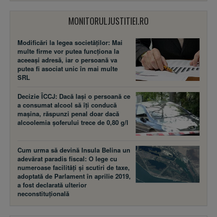
MONITORULJUSTITIEI.RO
Modificări la legea societăţilor: Mai
multe firme vor putea funcţiona la
aceeaşi adresă, iar o persoană va
putea fi asociat unic în mai multe
SRL
Decizie ÎCCJ: Dacă laşi o persoană ce
a consumat alcool să îţi conducă
maşina, răspunzi penal doar dacă
alcoolemia şoferului trece de 0,80 g/l
Cum urma să devină Insula Belina un
adevărat paradis fiscal: O lege cu
numeroase facilităţi şi scutiri de taxe,
adoptată de Parlament în aprilie 2019,
a fost declarată ulterior
neconstituţională