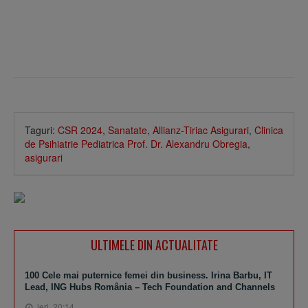
Taguri:
CSR 2024
,
Sanatate
,
Allianz-Tiriac Asigurari
,
Clinica
de Psihiatrie Pediatrica Prof. Dr. Alexandru Obregia
,
asigurari
ULTIMELE DIN ACTUALITATE
100 Cele mai puternice femei din business. Irina Barbu, IT
Lead, ING Hubs România – Tech Foundation and Channels
ieri, 20:14