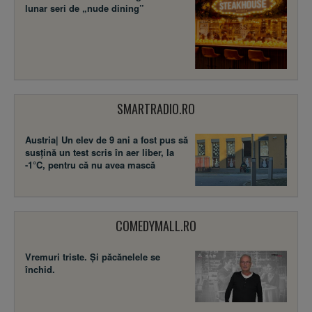
lunar seri de „nude dining”
SMARTRADIO.RO
Austria| Un elev de 9 ani a fost pus să
susţină un test scris în aer liber, la
-1°C, pentru că nu avea mască
COMEDYMALL.RO
Vremuri triste. Şi păcănelele se
închid.