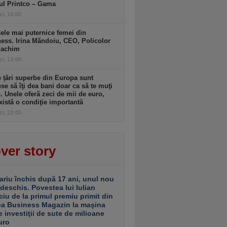
ul Printco – Gama
zi, 14:00
ele mai puternice femei din
ess. Irina Măndoiu, CEO, Policolor
gachim
zi, 13:00
 ţări superbe din Europa sunt
se să îţi dea bani doar ca să te muţi
. Unele oferă zeci de mii de euro,
xistă o condiţie importantă
zi, 12:00
ver story
ariu închis după 17 ani, unul nou
 deschis. Povestea lui Iulian
ciu de la primul premiu primit din
ea Business Magazin la maşina
e investiţii de sute de milioane
uro