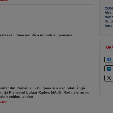
COVE
Alfa
tran
Boto
burs
stează ultima redută a industriei germane
UR
intrat din România în Bulgaria și a explodat lângă
nunță Premierul bulgar Radev. MApN: Radarele nu au
iciun vehicul aerian
S.RO