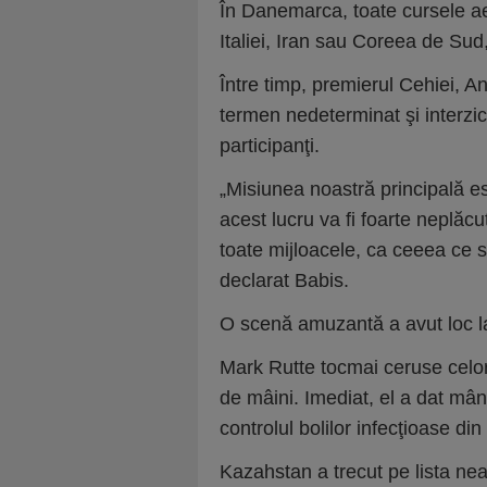
În Danemarca, toate cursele ae
Italiei, Iran sau Coreea de Su
Între timp, premierul Cehiei, A
termen nedeterminat şi interzi
participanţi.
„Misiunea noastră principală es
acest lucru va fi foarte neplăc
toate mijloacele, ca ceeea ce s-
declarat Babis.
O scenă amuzantă a avut loc la
Mark Rutte tocmai ceruse celor
de mâini. Imediat, el a dat mân
controlul bolilor infecţioase di
Kazahstan a trecut pe lista neag