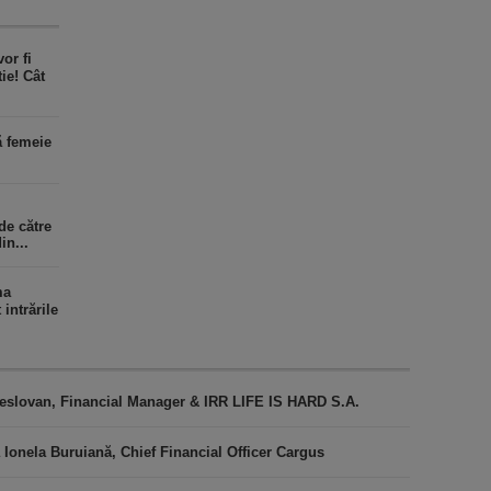
or fi
ie! Cât
ă femeie
de către
in...
ma
intrările
 Teslovan, Financial Manager & IRR LIFE IS HARD S.A.
 Ionela Buruiană, Chief Financial Officer Cargus