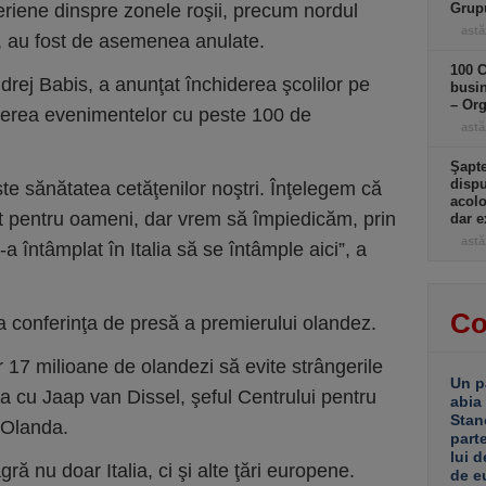
riene dinspre zonele roşii, precum nordul
Grup
astă
d, au fost de asemenea anulate.
100 C
ndrej Babis, a anunţat închiderea şcolilor pe
busin
– Or
cerea evenimentelor cu peste 100 de
astă
Şapte
dispu
te sănătatea cetăţenilor noştri. Înţelegem că
acolo
ut pentru oameni, dar vrem să împiedicăm, prin
dar e
astă
a întâmplat în Italia să se întâmple aici”, a
Co
 conferinţa de presă a premierului olandez.
 17 milioane de olandezi să evite strângerile
Un p
a cu Jaap van Dissel, şeful Centrului pentru
abia
Stan
n Olanda.
part
lui d
ră nu doar Italia, ci şi alte ţări europene.
de e