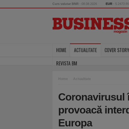
Curs valutar BNR
- 08.08.2026
EUR
- 5.2473 
HOME
ACTUALITATE
COVER STOR
REVISTA BM
Home
Actualitate
Coronavirusul î
provoacă interdi
Europa