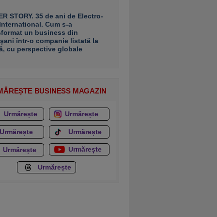
R STORY. 35 de ani de Electro-
 International. Cum s-a
sformat un business din
şani într-o companie listată la
ă, cu perspective globale
MĂREȘTE BUSINESS MAGAZIN
Urmărește
Urmărește
Urmărește
Urmărește
Urmărește
Urmărește
Urmărește