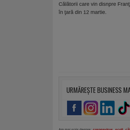
Călătorii care vin disnpre Fra
în ţară din 12 martie.
URMĂREȘTE BUSINESS M
Am mai scris despre:
coronavirus
,
şcoli
,
căl