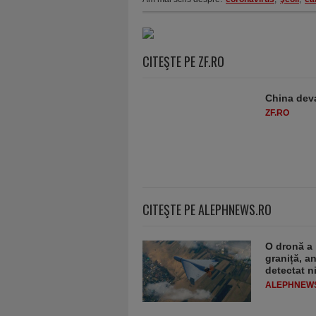
CITEŞTE PE ZF.RO
China deva
ZF.RO
CITEŞTE PE ALEPHNEWS.RO
O dronă a 
graniță, a
detectat n
ALEPHNEW