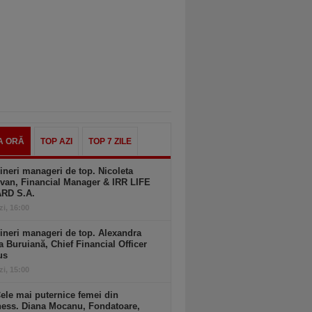
A ORĂ
TOP AZI
TOP 7 ZILE
ineri manageri de top. Nicoleta
van, Financial Manager & IRR LIFE
ARD S.A.
zi, 16:00
ineri manageri de top. Alexandra
a Buruiană, Chief Financial Officer
us
zi, 15:00
ele mai puternice femei din
ness. Diana Mocanu, Fondatoare,