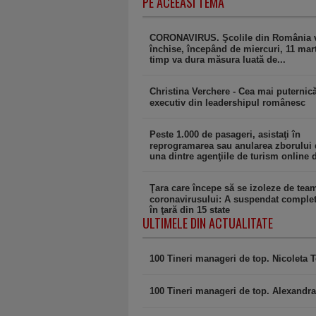
PE ACEEASI TEMA
CORONAVIRUS. Şcolile din România v
închise, începând de miercuri, 11 mart
timp va dura măsura luată de...
Christina Verchere - Cea mai puternic
executiv din leadershipul românesc
Peste 1.000 de pasageri, asistaţi în
reprogramarea sau anularea zborului 
una dintre agenţiile de turism online d
Ţara care începe să se izoleze de tea
coronavirusului: A suspendat complet 
în ţară din 15 state
ULTIMELE DIN ACTUALITATE
100 Tineri manageri de top. Nicoleta
100 Tineri manageri de top. Alexandra