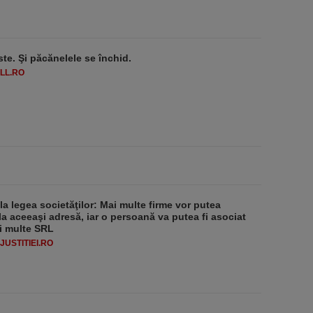
ste. Şi păcănelele se închid.
LL.RO
 la legea societăţilor: Mai multe firme vor putea
la aceeaşi adresă, iar o persoană va putea fi asociat
i multe SRL
USTITIEI.RO