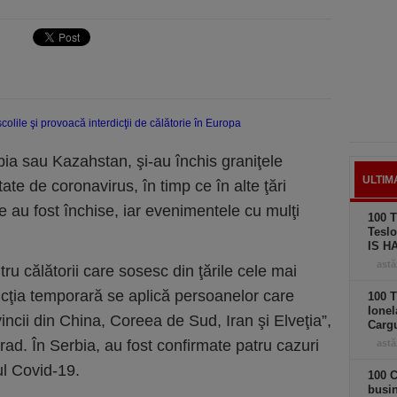
rbia sau Kazahstan, şi-au închis graniţele
ULTIM
tate de coronavirus, în timp ce în alte ţări
le au fost închise, iar evenimentele cu mulţi
100 T
Teslo
IS H
astă
tru călătorii care sosesc din ţările cele mai
icţia temporară se aplică persoanelor care
100 T
Ionel
incii din China, Coreea de Sud, Iran şi Elveţia”,
Carg
ad. În Serbia, au fost confirmate patru cazuri
astă
ul Covid-19.
100 C
busi