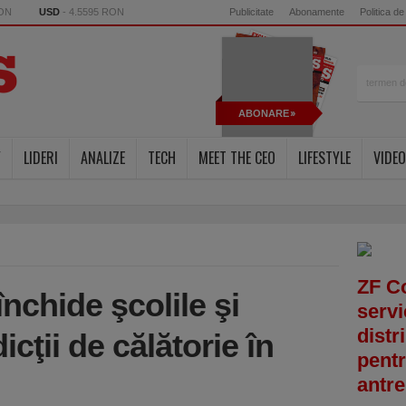
RON
USD
- 4.5595 RON
Publicitate
Abonamente
Politica de
ABONARE
Y
LIDERI
ANALIZE
TECH
MEET THE CEO
LIFESTYLE
VIDEO
ZF C
nchide şcolile şi
servi
distr
cţii de călătorie în
pentr
antre