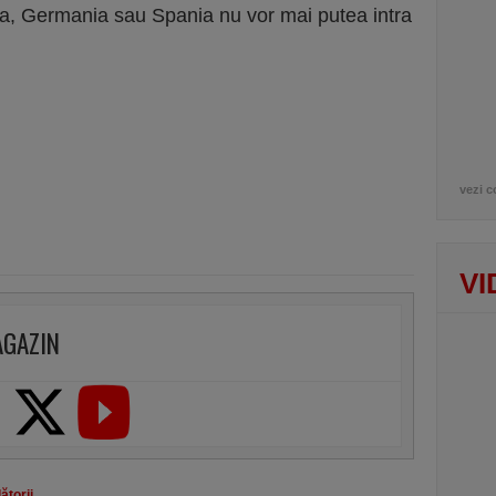
nţa, Germania sau Spania nu vor mai putea intra
vezi c
VI
AGAZIN
ătorii