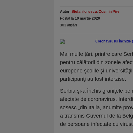
Autor:
Ştefan Ionescu
,
Cosmin Pirv
Postat la
10 martie 2020
303 afişări
Mai multe ţări, printre care Se
pentru călătorii din zonele afec
europene şcolile şi universităţi
participanţi au fost interzise.
Serbia şi-a închis graniţele pen
afectate de coronavirus. Interd
sosesc „din Italia, anumite prov
a transmis Guvernul de la Belgr
de persoane infectate cu virus