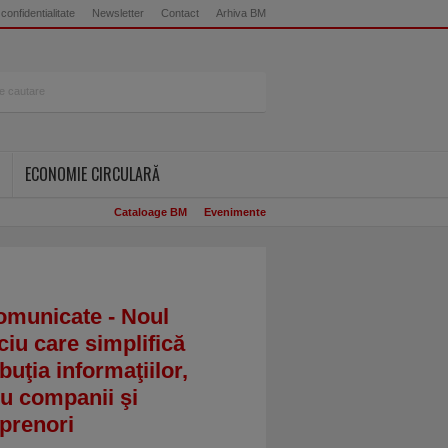
 confidentialitate
Newsletter
Contact
Arhiva BM
ECONOMIE CIRCULARĂ
Cataloage BM
Evenimente
omunicate - Noul
ciu care simplifică
ibuţia informaţiilor,
u companii şi
prenori