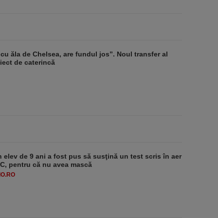
u ăla de Chelsea, are fundul jos”. Noul transfer al
ect de caterincă
 elev de 9 ani a fost pus să susţină un test scris în aer
-1°C, pentru că nu avea mască
O.RO