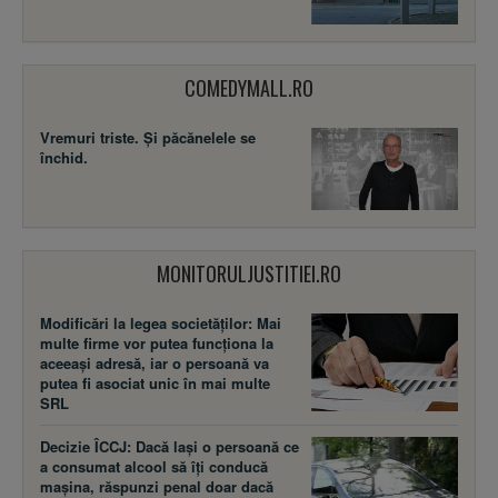
COMEDYMALL.RO
Vremuri triste. Şi păcănelele se
închid.
MONITORULJUSTITIEI.RO
Modificări la legea societăţilor: Mai
multe firme vor putea funcţiona la
aceeaşi adresă, iar o persoană va
putea fi asociat unic în mai multe
SRL
Decizie ÎCCJ: Dacă laşi o persoană ce
a consumat alcool să îţi conducă
maşina, răspunzi penal doar dacă