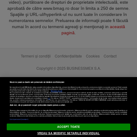
video), purtătoare de drepturi de proprietate intelectuală, este
aprobată de către www.bmag.ro doar în limita a 250 de semne.
Spaţiile şi URL-ul/hyperlink-ul nu sunt luate în considerare în
numerotarea semnelor. Preluarea de informaţii poate fi făcută
numai în acord cu termenii agreaţi şi menţionaţi in
această
pagină
.
Termeni și condiții
Confidențialitate
Cookies
Contact
Copyright © 2025 BUSINESSMEX S.A.
Nouă ne pasă ca datele tale personale să rămână confidențiale
Noi și partenerii noștri
589
stocăm și/sau accesăm informații pe dispozitivul dvs., precum identificatorii cookie unici pentru prelucrarea datelor cu caracter personal. Puteți accepta
sau gestiona preferințele dvs. făcând clic mai jos, respectiv vă puteți opune utilizării unui interes legitim în orice moment pe pagina cu politica de confidențialitate. Aceste alegeri vor
fi raportate partenerilor noștri și nu vă vor afecta navigarea.
Mai multe detalii
Noi si partenerii nostri (retelele de socializare si agentiile de publicitate partenere, precum si furnizorii nostri de servicii de date analitice) prelucram date pentru a permite
website-ului sa functioneze, pentru a personaliza continutul si anunturile publicitare afisate in functie de interesele si/sau profilul dvs., pentru a va oferi functionalitati aferente
retelelor de socializare si pentru a analiza traficul pe website. Beneficiati de drepturile prevazute de art. 15-22 din GDPR in legatura cu prelucrarea datelor cu caracter personal.
Aceste drepturi pot fi exercitate prin modalitatea indicata
aici
. Prin click pe “ACCEPT TOATE”, acceptati folosirea tuturor Tehnologiilor de tip Cookie, care implica inclusiv acceptul
dvs. cu privire la stocarea/accesarea informatiilor de catre Vendor-ii cu care colaboram. Prin click pe “VREAU SA MODIFIC SETARILE INDIVIDUAL” puteti schimba preferintele in
mod individual, mai putin cele legate de cookie strict necesare pentru functionarea website-ului.
Atât noi, cât și partenerii noștri prelucrăm datele pentru a oferi:
Stocarea și/sau accesarea informațiilor de pe un dispozitiv. Măsurarea performanței reclamelor. Utilizarea profilurilor pentru selectarea conținutului personalizat. Dezvoltarea și
îmbunătățirea serviciilor. Crearea profilurilor de conținut personalizat. Utilizarea profilurilor pentru selectarea publicității personalizate. Crearea profilurilor pentru publicitate
personalizată. Măsurarea performanței conținutului. Înțelegerea publicului prin statistici sau combinații de date din surse diferite. Utilizarea datelor limitate pentru a selecta
Setări cookies
conținutul. Utilizarea de date limitate pentru a selecta publicitatea. Date precise de geolocație și identificarea prin scanarea dispozitivului.
Listă parteneri (furnizori)
ACCEPT TOATE
VREAU SA MODIFIC SETARILE INDIVIDUAL