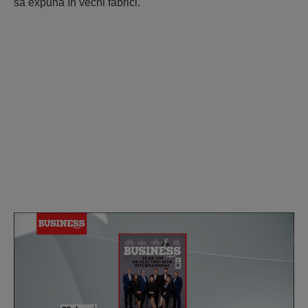
să expună în vechi fabrici.