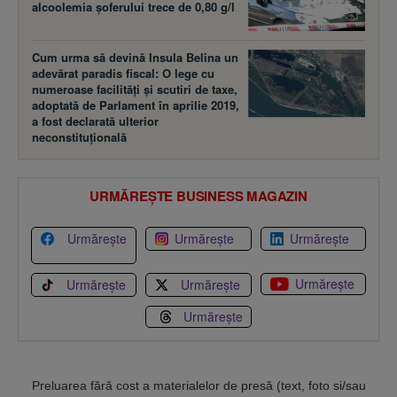
alcoolemia şoferului trece de 0,80 g/l
Cum urma să devină Insula Belina un
adevărat paradis fiscal: O lege cu
numeroase facilităţi şi scutiri de taxe,
adoptată de Parlament în aprilie 2019,
a fost declarată ulterior
neconstituţională
URMĂREȘTE BUSINESS MAGAZIN
Urmărește
Urmărește
Urmărește
Urmărește
Urmărește
Urmărește
Urmărește
Preluarea fără cost a materialelor de presă (text, foto si/sau