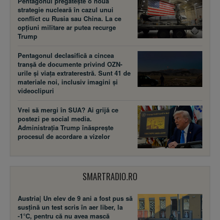
Pentagonul pregătește o nouă
strategie nucleară în cazul unui
conflict cu Rusia sau China. La ce
opțiuni militare ar putea recurge
Trump
Pentagonul declasifică a cincea
tranșă de documente privind OZN-
urile și viața extraterestră. Sunt 41 de
materiale noi, inclusiv imagini și
videoclipuri
Vrei să mergi în SUA? Ai grijă ce
postezi pe social media.
Administrația Trump înăsprește
procesul de acordare a vizelor
SMARTRADIO.RO
Austria| Un elev de 9 ani a fost pus să
susţină un test scris în aer liber, la
-1°C, pentru că nu avea mască