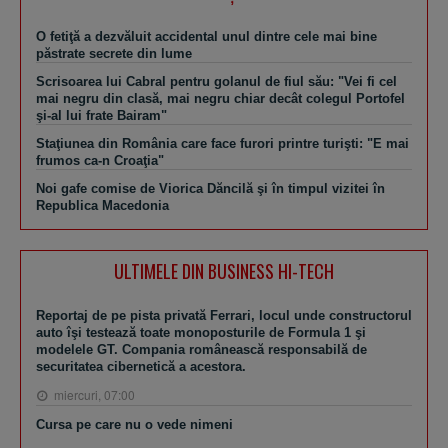
O fetiţă a dezvăluit accidental unul dintre cele mai bine
păstrate secrete din lume
Scrisoarea lui Cabral pentru golanul de fiul său: "Vei fi cel
mai negru din clasă, mai negru chiar decât colegul Portofel
şi-al lui frate Bairam"
Staţiunea din România care face furori printre turişti: "E mai
frumos ca-n Croaţia"
Noi gafe comise de Viorica Dăncilă şi în timpul vizitei în
Republica Macedonia
ULTIMELE DIN BUSINESS HI-TECH
Reportaj de pe pista privată Ferrari, locul unde constructorul
auto îşi testează toate monoposturile de Formula 1 şi
modelele GT. Compania românească responsabilă de
securitatea cibernetică a acestora.
miercuri, 07:00
Cursa pe care nu o vede nimeni