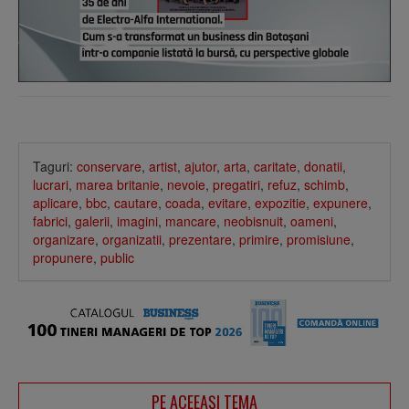
Taguri:
conservare
,
artist
,
ajutor
,
arta
,
caritate
,
donatii
,
lucrari
,
marea britanie
,
nevoie
,
pregatiri
,
refuz
,
schimb
,
aplicare
,
bbc
,
cautare
,
coada
,
evitare
,
expozitie
,
expunere
,
fabrici
,
galerii
,
imagini
,
mancare
,
neobisnuit
,
oameni
,
organizare
,
organizatii
,
prezentare
,
primire
,
promisiune
,
propunere
,
public
PE ACEEAŞI TEMA