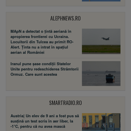
ALEPHNEWS.RO
MApN a detectat o țintă aeriană în
apropierea frontierei cu Ucraina.
Locuitorii din Tulcea au primit RO-
Alert. Ținta nu a intrat în spațiul
aerian al României
Iranul pune șase condiții Statelor
Unite pentru redeschiderea Strâmtorii
Ormuz. Care sunt acestea
SMARTRADIO.RO
Austria| Un elev de 9 ani a fost pus să
susţină un test scris în aer liber, la
-1°C, pentru că nu avea mască