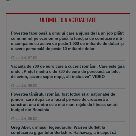
ULTIMELE DIN ACTUALITATE
Povestea fabuloasă a omului care a ajuns de la un job plătit
cu minimul pe economie până la funcţiia de conducere intr-
o companie cu active de peste 1.000 de miliarde de dolari şi
o avere personală de peste 10 miliarde dolari
astăzi, 07:00
Vacanţa de 700 de euro care a cucerit românii. Care este ţara
unde „Preţul mediu e de 730 de euro de persoană cu bilet
de avion, cazare şapte nopţi, all inclusive” VIDEO
astăzi, 06:00
Povestea tânărului român, fost fotbalist al naţionalei de
juniori, care după ce a lucrat pe vase de croazieră a
construit una dintre cele mai mari reţele de fitness smart-
budget din România
astăzi, 05:00
Greg Abel, urmaşul legendarului Warren Buffett la
conducerea gigantului Berkshire Hathaway, a început să