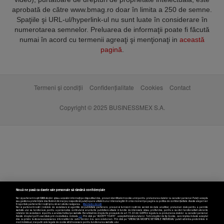
aprobată de către www.bmag.ro doar în limita a 250 de semne.
Spaţiile şi URL-ul/hyperlink-ul nu sunt luate în considerare în
numerotarea semnelor. Preluarea de informaţii poate fi făcută
numai în acord cu termenii agreaţi şi menţionaţi in
această
pagină
.
Termeni și condiții
Confidențialitate
Cookies
Contact
Copyright © 2025 BUSINESSMEX S.A.
Nouă ne pasă ca datele tale personale să rămână confidențiale
Noi și partenerii noștri
589
stocăm și/sau accesăm informații pe dispozitivul dvs., precum identificatorii cookie unici pentru prelucrarea datelor cu caracter personal. Puteți accepta
sau gestiona preferințele dvs. făcând clic mai jos, respectiv vă puteți opune utilizării unui interes legitim în orice moment pe pagina cu politica de confidențialitate. Aceste alegeri vor
fi raportate partenerilor noștri și nu vă vor afecta navigarea.
Mai multe detalii
Noi si partenerii nostri (retelele de socializare si agentiile de publicitate partenere, precum si furnizorii nostri de servicii de date analitice) prelucram date pentru a permite
website-ului sa functioneze, pentru a personaliza continutul si anunturile publicitare afisate in functie de interesele si/sau profilul dvs., pentru a va oferi functionalitati aferente
retelelor de socializare si pentru a analiza traficul pe website. Beneficiati de drepturile prevazute de art. 15-22 din GDPR in legatura cu prelucrarea datelor cu caracter personal.
Aceste drepturi pot fi exercitate prin modalitatea indicata
aici
. Prin click pe “ACCEPT TOATE”, acceptati folosirea tuturor Tehnologiilor de tip Cookie, care implica inclusiv acceptul
dvs. cu privire la stocarea/accesarea informatiilor de catre Vendor-ii cu care colaboram. Prin click pe “VREAU SA MODIFIC SETARILE INDIVIDUAL” puteti schimba preferintele in
mod individual, mai putin cele legate de cookie strict necesare pentru functionarea website-ului.