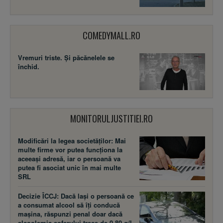
COMEDYMALL.RO
Vremuri triste. Şi păcănelele se
închid.
MONITORULJUSTITIEI.RO
Modificări la legea societăţilor: Mai
multe firme vor putea funcţiona la
aceeaşi adresă, iar o persoană va
putea fi asociat unic în mai multe
SRL
Decizie ÎCCJ: Dacă laşi o persoană ce
a consumat alcool să îţi conducă
maşina, răspunzi penal doar dacă
alcoolemia şoferului trece de 0,80 g/l