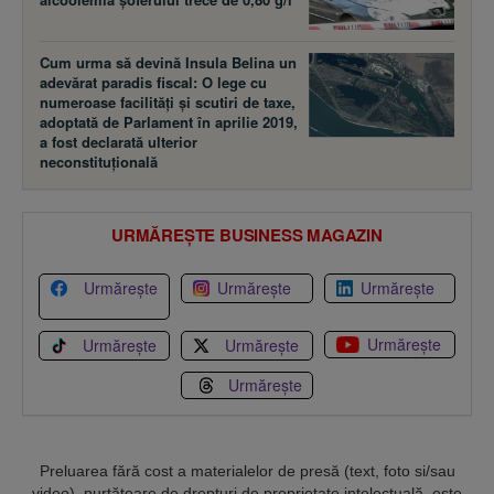
Cum urma să devină Insula Belina un
adevărat paradis fiscal: O lege cu
numeroase facilităţi şi scutiri de taxe,
adoptată de Parlament în aprilie 2019,
a fost declarată ulterior
neconstituţională
URMĂREȘTE BUSINESS MAGAZIN
Urmărește
Urmărește
Urmărește
Urmărește
Urmărește
Urmărește
Urmărește
Preluarea fără cost a materialelor de presă (text, foto si/sau
video), purtătoare de drepturi de proprietate intelectuală, este