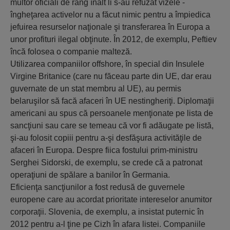
multor oficiali de rang înalt li s-au refuzat vizele -
îngheţarea activelor nu a făcut nimic pentru a împiedica
jefuirea resurselor naţionale şi transferarea în Europa a
unor profituri ilegal obţinute. În 2012, de exemplu, Peftiev
încă folosea o companie malteză.
Utilizarea companiilor offshore, în special din Insulele
Virgine Britanice (care nu făceau parte din UE, dar erau
guvernate de un stat membru al UE), au permis
belaruşilor să facă afaceri în UE nestingheriţi. Diplomaţii
americani au spus că persoanele menţionate pe lista de
sancţiuni sau care se temeau că vor fi adăugate pe listă,
şi-au folosit copiii pentru a-şi desfăşura activităţile de
afaceri în Europa. Despre fiica fostului prim-ministru
Serghei Sidorski, de exemplu, se crede că a patronat
operaţiuni de spălare a banilor în Germania.
Eficienţa sancţiunilor a fost redusă de guvernele
europene care au acordat prioritate intereselor anumitor
corporaţii. Slovenia, de exemplu, a insistat puternic în
2012 pentru a-l ţine pe Cizh în afara listei. Companiile