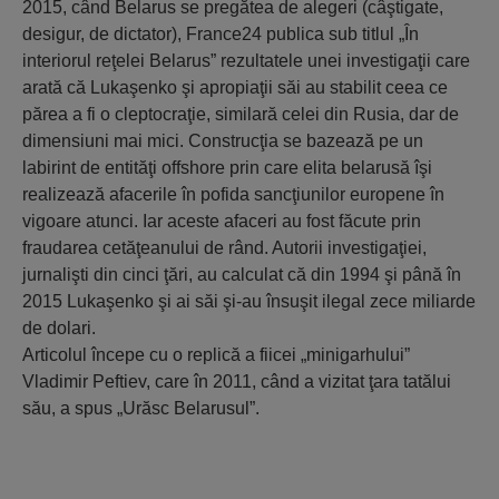
2015, când Belarus se pregătea de alegeri (câştigate,
desigur, de dictator), France24 publica sub titlul „În
interiorul reţelei Belarus” rezultatele unei investigaţii care
arată că Lukaşenko şi apropiaţii săi au stabilit ceea ce
părea a fi o cleptocraţie, similară celei din Rusia, dar de
dimensiuni mai mici. Construcţia se bazează pe un
labirint de entităţi offshore prin care elita belarusă îşi
realizează afacerile în pofida sancţiunilor europene în
vigoare atunci. Iar aceste afaceri au fost făcute prin
fraudarea cetăţeanului de rând. Autorii investigaţiei,
jurnalişti din cinci ţări, au calculat că din 1994 şi până în
2015 Lukaşenko şi ai săi şi-au însuşit ilegal zece miliarde
de dolari.
Articolul începe cu o replică a fiicei „minigarhului”
Vladimir Peftiev, care în 2011, când a vizitat ţara tatălui
său, a spus „Urăsc Belarusul”.