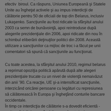
efectiv biroul. Ca răspuns, Uniunea Europeană şi Statele
Unite au îngheţat activele şi au impus interdicţii de
călătorie pentru 50 de oficiali de top din Belarus, inclusiv
Lukaşenko. Sancţiunile au fost ridicate la sfârşitul anului
2003 ca ​​semn de bunăvoinţă, apoi reintroduse după
alegerile prezidenţiale din 2006, apoi ridicate din nou în
schimbul eliberării deţinuţilor politici din 2008. Această
utilizare a sancţiunilor ca mijloc de troc i-a făcut pe unii
comentatori să spună că sancţiunile au funcţionat.
Cu toate acestea, la sfârşitul anului 2010, regimul belarus
a reprimat opoziţia politică apărută după alte alegeri
prezidenţiale trucate cu un nivel de violenţă nemaivăzut
din anii ’90. Ca reacţie, UE şi-a intensificat sancţiunile,
interzicând oricărei persoane cu legături cu represiunea
să călătorească în Europa şi îngheţând conturile bancare
occidentale.
În timp ce interdicţia de călătorie s-a dovedit eficientă -