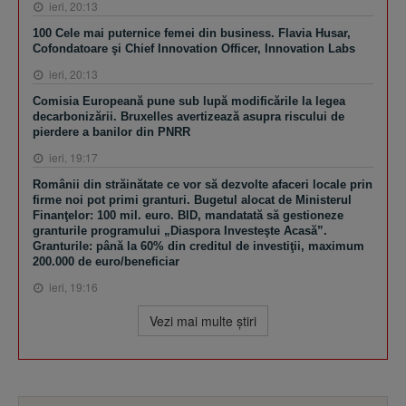
ieri, 20:13
100 Cele mai puternice femei din business. Flavia Husar,
Cofondatoare şi Chief Innovation Officer, Innovation Labs
ieri, 20:13
Comisia Europeană pune sub lupă modificările la legea
decarbonizării. Bruxelles avertizează asupra riscului de
pierdere a banilor din PNRR
ieri, 19:17
Românii din străinătate ce vor să dezvolte afaceri locale prin
firme noi pot primi granturi. Bugetul alocat de Ministerul
Finanţelor: 100 mil. euro. BID, mandatată să gestioneze
granturile programului „Diaspora Investeşte Acasă”.
Granturile: până la 60% din creditul de investiţii, maximum
200.000 de euro/beneficiar
ieri, 19:16
Vezi mai multe ştiri