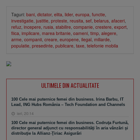
Taguri:
bani
,
dictator
,
elita
,
lider
,
europa
,
functie
,
investigatie
,
justitie
,
proteste
,
reusita
,
sef
,
belarus
,
afaceri
,
refuz
,
incepere
,
rusia
,
stabilire
,
companie
,
crestere
,
export
,
fiica
,
implicare
,
marea britanie
,
oameni
,
timp
,
alegere
,
arme
,
companii
,
creare
,
europene
,
ilegal
,
miliarde
,
populatie
,
presedinte
,
publicare
,
taxe
,
telefonie mobila
ULTIMELE DIN ACTUALITATE
100 Cele mai puternice femei din business. Irina Barbu, IT
Lead, ING Hubs România – Tech Foundation and Channels
ieri, 20:14
100 Cele mai puternice femei din business. Codruţa Furtună,
director general adjunct cu responsabilităţi în aria vânzări şi
distribuţie la Allianz-Ţiriac Asigurări