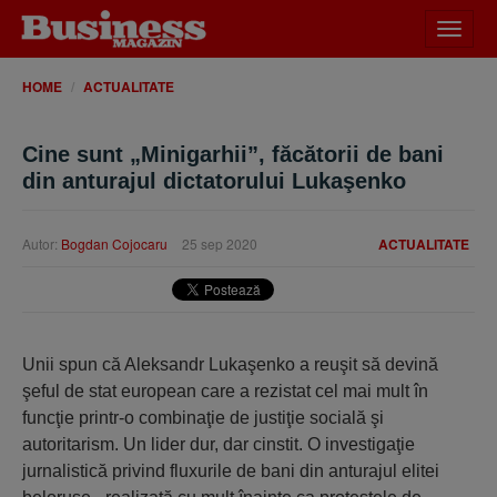
Desch
meniu
HOME
ACTUALITATE
Cine sunt „Minigarhii”, făcătorii de bani
din anturajul dictatorului Lukaşenko
Autor:
Bogdan Cojocaru
25 sep 2020
ACTUALITATE
Unii spun că Aleksandr Lukaşenko a reuşit să devină
şeful de stat european care a rezistat cel mai mult în
funcţie printr-o combinaţie de justiţie socială şi
autoritarism. Un lider dur, dar cinstit. O investigaţie
jurnalistică privind fluxurile de bani din anturajul elitei