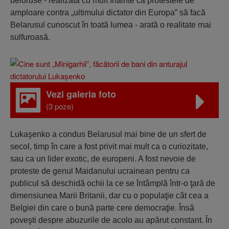
beloruse - realizată cu mult înainte ca protestele de
amploare contra „ultimului dictator din Europa” să facă
Belarusul cunoscut în toată lumea - arată o realitate mai
sulfuroasă.
Vezi galeria foto
(3 poze)
Lukaşenko a condus Belarusul mai bine de un sfert de
secol, timp în care a fost privit mai mult ca o curiozitate,
sau ca un lider exotic, de europeni. A fost nevoie de
proteste de genul Maidanului ucrainean pentru ca
publicul să deschidă ochii la ce se întâmplă într-o ţară de
dimensiunea Marii Britanii, dar cu o populaţie cât cea a
Belgiei din care o bună parte cere democraţie. Însă
poveşti despre abuzurile de acolo au apărut constant. În