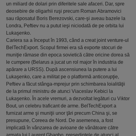
un miliard de dolari prin diferitele sale afaceri. Dar, spre
deosebire de oligarhii ruşi precum Roman Abramovici
sau răposatul Boris Berezovski, care-şi aveau bazele la
Londra, Peftiev nu a putut ieşi niciodată de pe orbita lui
Lukaşenko.
Cariera sa a început în 1993, când a creat joint venture-ul
BelTechExport. Scopul firmei era să exporte stocuri de
muniţie rămase din epoca sovietică către oricine dorea să
le cumpere (Belarus a jucat un rol major în industria de
apărare a URSS). După ascensiunea la putere a lui
Lukaşenko, care a militat pe o platformă anticorupţie,
Peftiev a făcut stânga-mprejur prin schimbarea loialităţii
de la primul ministru de atunci Viaceslav Kebici la
Lukaşenko. În acele vremuri, a dezvoltat legături cu Viktor
Bout, un celebru traficant de arme. BelTechExport a
furnizat arme şi muniţii unor ţări precum China şi, se
presupune, Coreea de Nord. De asemenea, a fost
implicată în vânzarea de avioane de vânătoare către
armata lui Laurent Gbagbo, preşedintele de atunci al