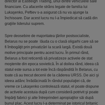
director al Eastleigh Trading, unul dintre vehiculele sale
financiare. Cu afacerile strâns legate de familia lui
Lukaşenko, Peftiev s-a asigurat că nu va ajunge la
închisoare. Dar acest lucru nu l-a împiedicat să cadă din
graţiile liderului suprem.
Spre deosebire de majoritatea ţărilor postsocialiste,
Belarus nu se poate lăuda cu o clasă oligarhi care să se
fi îmbogăţit prin privatizări la scară largă. Există două
motive principale pentru acest lucru. În primul rând,
Belarus a fost reticentă să privatizeze activele de stat
moştenite din epoca sovietică. În al doilea rând, ideea că
statul este sursa a tot este încă răspândită în Belarus, cu
toate că au trecut decenii de la căderea URSS. De aici şi
ideea adânc înrădăcinată în rândul populaţiei că, de
vreme ce Lukaşenko controlează statul, el poate dispune
de activele acestuia după cum consideră potrivit şi poate
împărţi fabrici şi alte întreprinderi apropiaţilor săi după
bunul plac. Acest lucru l-a determinat pe istoricul britanic