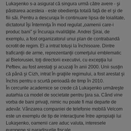
Lukaşenko s-a asigurat că singura urmă către avere - şi
păstrarea acesteia - este obedienţa totală faţă de el şi de
fiii săi. Pentru a descuraja în continuare lipsa de loialitate,
dictatorul îşi întemniţa în mod regulat „oamenii care-i
produc bani” şi încuraja rivalităţile. Andrei Şirai, de
exemplu, a fost organizatorul unui plan de contrabandă
ocrotit de regim. El a intrat totuşi la închisoare. Dintre
traficanţii de arme, reprezentanţii comerţului emblematic
al Bielorusiei, toţi directorii executivi, cu excepţia lui
Peftiev, au fost arestaţi şi acuzaţi în anii 2000. Unii susţin
că până şi Cizh, intrat în graţiile regimului, a fost arestat şi
închis pentru o scurtă perioadă de timp în 2010.
În cercurile academice se crede că Lukaşenko urmăreşte
autarhia ca model de societate pentru ţara sa. Când vine
vorba de bani privaţi, nimic nu poate fi mai departe de
adevăr. Vânzarea companiei de telefonie mobilă Velcom
este un exemplu de tip de interacţiune între apropiaţii lui
Lukaşenko, oamenii care aduc valuta, interesele
europene şi paradisurile fiscale.