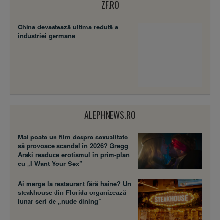
ZF.RO
China devastează ultima redută a
industriei germane
ALEPHNEWS.RO
Mai poate un film despre sexualitate
să provoace scandal în 2026? Gregg
Araki readuce erotismul în prim-plan
cu „I Want Your Sex”
Ai merge la restaurant fără haine? Un
steakhouse din Florida organizează
lunar seri de „nude dining”