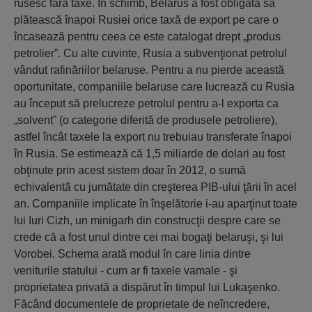
rusesc fără taxe. În schimb, Belarus a fost obligată să
plătească înapoi Rusiei orice taxă de export pe care o
încasează pentru ceea ce este catalogat drept „produs
petrolier”. Cu alte cuvinte, Rusia a subvenţionat petrolul
vândut rafinăriilor belaruse. Pentru a nu pierde această
oportunitate, companiile belaruse care lucrează cu Rusia
au început să prelucreze petrolul pentru a-l exporta ca
„solvent” (o categorie diferită de produsele petroliere),
astfel încât taxele la export nu trebuiau transferate înapoi
în Rusia. Se estimează că 1,5 miliarde de dolari au fost
obţinute prin acest sistem doar în 2012, o sumă
echivalentă cu jumătate din creşterea PIB-ului ţării în acel
an. Companiile implicate în înşelătorie i-au aparţinut toate
lui Iuri Cizh, un minigarh din construcţii despre care se
crede că a fost unul dintre cei mai bogaţi belaruşi, şi lui
Vorobei. Schema arată modul în care linia dintre
veniturile statului - cum ar fi taxele vamale - şi
proprietatea privată a dispărut în timpul lui Lukaşenko.
Făcând documentele de proprietate de neîncredere,