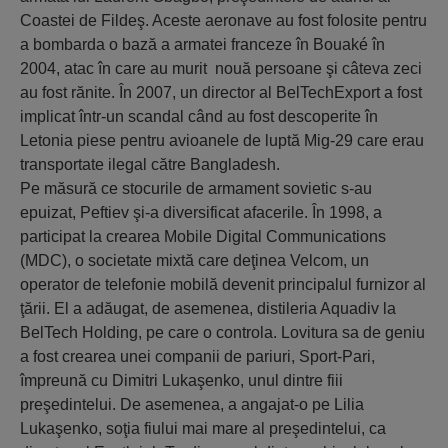
Coastei de Fildeş. Aceste aeronave au fost folosite pentru
a bombarda o bază a armatei franceze în Bouaké în
2004, atac în care au murit nouă persoane şi câteva zeci
au fost rănite. În 2007, un director al BelTechExport a fost
implicat într-un scandal când au fost descoperite în
Letonia piese pentru avioanele de luptă Mig-29 care erau
transportate ilegal către Bangladesh.
Pe măsură ce stocurile de armament sovietic s-au
epuizat, Peftiev şi-a diversificat afacerile. În 1998, a
participat la crearea Mobile Digital Communications
(MDC), o societate mixtă care deţinea Velcom, un
operator de telefonie mobilă devenit principalul furnizor al
ţării. El a adăugat, de asemenea, distileria Aquadiv la
BelTech Holding, pe care o controla. Lovitura sa de geniu
a fost crearea unei companii de pariuri, Sport-Pari,
împreună cu Dimitri Lukaşenko, unul dintre fiii
preşedintelui. De asemenea, a angajat-o pe Lilia
Lukaşenko, soţia fiului mai mare al preşedintelui, ca