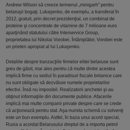
Andrew Wilson să creeze termenul „minigarh” pentru
belaruşii bogaţi. Lukaşenko, de exemplu, a transferat în
2012, gratuit, prin decret prezidenţial, un combinat de
proteine şi concentrate de vitamine de 7 milioane euro
aparţinând statutului către Interservice Group,
proprietatea lui Nikolai Vorobei. Întâmplător, Vorobei este
un prieten apropiat al lui Lukaşenko.
Detaliile despre tranzacţiile firmelor elitei belaruse sunt
greu de găsit, mai ales pentru că multe dintre acestea
implică firme cu sediul în paradisuri fiscale britanice care
nu sunt obligate să dezvăluie numele proprietarilor
efectivi. Însă nu imposibil. Realizatorii anchetei şi-au
obţinut informaţiile din documente publice. Afacerile
implică mai multe companii private despre care se crede
că acţionează pentru stat. Aşa-numita schemă cu solvenţi
este un bun exemplu. Astfel, în baza unui acord special,
Rusia a acordat Belarusului dreptul de a importa petrol