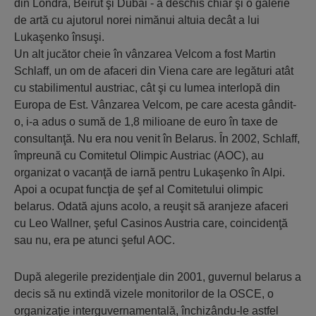
din Londra, Beirut şi Dubai - a deschis chiar şi o galerie
de artă cu ajutorul norei nimănui altuia decât a lui
Lukaşenko însuşi.
Un alt jucător cheie în vânzarea Velcom a fost Martin
Schlaff, un om de afaceri din Viena care are legături atât
cu stabilimentul austriac, cât şi cu lumea interlopă din
Europa de Est. Vânzarea Velcom, pe care acesta gândit-
o, i-a adus o sumă de 1,8 milioane de euro în taxe de
consultanţă. Nu era nou venit în Belarus. În 2002, Schlaff,
împreună cu Comitetul Olimpic Austriac (AOC), au
organizat o vacanţă de iarnă pentru Lukaşenko în Alpi.
Apoi a ocupat funcţia de şef al Comitetului olimpic
belarus. Odată ajuns acolo, a reuşit să aranjeze afaceri
cu Leo Wallner, şeful Casinos Austria care, coincidenţă
sau nu, era pe atunci şeful AOC.
După alegerile prezidenţiale din 2001, guvernul belarus a
decis să nu extindă vizele monitorilor de la OSCE, o
organizaţie interguvernamentală, închizându-le astfel