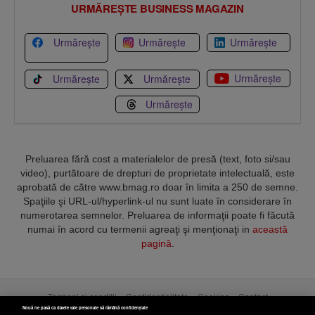
URMĂREȘTE BUSINESS MAGAZIN
Urmărește
Urmărește
Urmărește
Urmărește
Urmărește
Urmărește
Urmărește
Preluarea fără cost a materialelor de presă (text, foto si/sau
video), purtătoare de drepturi de proprietate intelectuală, este
aprobată de către www.bmag.ro doar în limita a 250 de semne.
Spaţiile şi URL-ul/hyperlink-ul nu sunt luate în considerare în
numerotarea semnelor. Preluarea de informaţii poate fi făcută
numai în acord cu termenii agreaţi şi menţionaţi in
această
pagină
.
Termeni și condiții
Confidențialitate
Cookies
Contact
Nouă ne pasă ca datele tale personale să rămână confidențiale