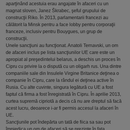
aparţinând acestuia erau angajate în afaceri cu un
magnat sloven, Janez Škrabec, şeful grupului de
construcţii Riko. În 2013, parlamentarii francezi au
călătorit la Minsk pentru a face lobby pentru corporaţii
franceze, inclusiv pentru Bouygues, un grup de
construcţii.
Unele sancţiuni au funcţionat. Anatoli Ternavski, un om
de afaceri inclus pe lista sancţiunilor UE care este un
apropiat al preşedintelui belarus, a deschis un proces în
Cipru cu privire la o dispută cu un oligarh rus. Una dintre
companiile sale din Insulele Virgine Britanice deţinea o
companie în Cipru, care la rândul ei deţinea active în
Rusia. Cu alte cuvinte, singura legătură cu UE a fost
faptul că firma a fost înregistrată în Cipru. În aprilie 2013,
curtea supremă cipriotă a decis că nu are dreptul să facă
acest lucru, deoarece i-ar fi permis accesul la afaceri în
UE.
Sancţiunile pot îndepărta un tată de fiica sa sau pot
împiedica un om de afaceri să se prezinte în faţa