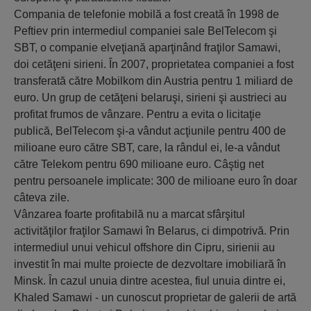
Compania de telefonie mobilă a fost creată în 1998 de
Peftiev prin intermediul companiei sale BelTelecom şi
SBT, o companie elveţiană aparţinând fraţilor Samawi,
doi cetăţeni sirieni. În 2007, proprietatea companiei a fost
transferată către Mobilkom din Austria pentru 1 miliard de
euro. Un grup de cetăţeni belaruşi, sirieni şi austrieci au
profitat frumos de vânzare. Pentru a evita o licitaţie
publică, BelTelecom şi-a vândut acţiunile pentru 400 de
milioane euro către SBT, care, la rândul ei, le-a vândut
către Telekom pentru 690 milioane euro. Câştig net
pentru persoanele implicate: 300 de milioane euro în doar
câteva zile.
Vânzarea foarte profitabilă nu a marcat sfârşitul
activităţilor fraţilor Samawi în Belarus, ci dimpotrivă. Prin
intermediul unui vehicul offshore din Cipru, sirienii au
investit în mai multe proiecte de dezvoltare imobiliară în
Minsk. În cazul unuia dintre acestea, fiul unuia dintre ei,
Khaled Samawi - un cunoscut proprietar de galerii de artă