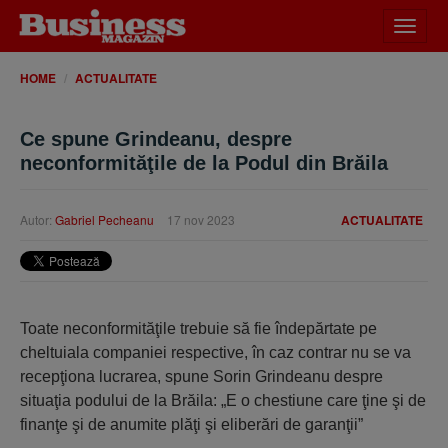
Desch
meniu
HOME
ACTUALITATE
Ce spune Grindeanu, despre
neconformităţile de la Podul din Brăila
Autor:
Gabriel Pecheanu
17 nov 2023
ACTUALITATE
Toate neconformităţile trebuie să fie îndepărtate pe
cheltuiala companiei respective, în caz contrar nu se va
recepţiona lucrarea, spune Sorin Grindeanu despre
situaţia podului de la Brăila: „E o chestiune care ţine şi de
finanţe şi de anumite plăţi şi eliberări de garanţii”