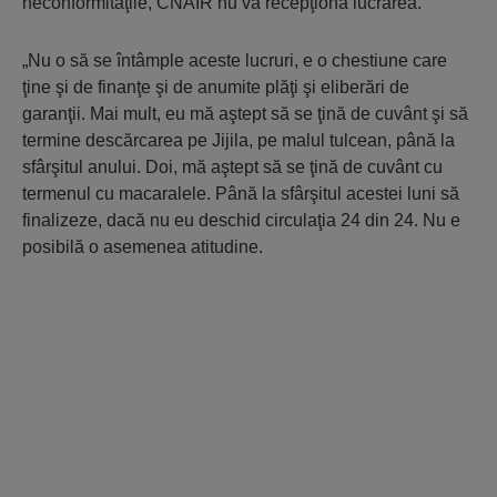
neconformităţile, CNAIR nu va recepţiona lucrarea.
„Nu o să se întâmple aceste lucruri, e o chestiune care
ţine şi de finanţe şi de anumite plăţi şi eliberări de
garanţii. Mai mult, eu mă aştept să se ţină de cuvânt şi să
termine descărcarea pe Jijila, pe malul tulcean, până la
sfârşitul anului. Doi, mă aştept să se ţină de cuvânt cu
termenul cu macaralele. Până la sfârşitul acestei luni să
finalizeze, dacă nu eu deschid circulaţia 24 din 24. Nu e
posibilă o asemenea atitudine.