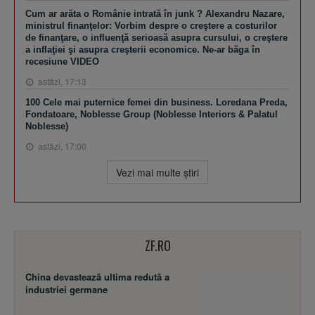
Cum ar arăta o Românie intrată în junk ? Alexandru Nazare,
ministrul finanţelor: Vorbim despre o creştere a costurilor
de finanţare, o influenţă serioasă asupra cursului, o creştere
a inflaţiei şi asupra creşterii economice. Ne-ar băga în
recesiune VIDEO
astăzi, 17:13
100 Cele mai puternice femei din business. Loredana Preda,
Fondatoare, Noblesse Group (Noblesse Interiors & Palatul
Noblesse)
astăzi, 17:00
Vezi mai multe ştiri
ZF.RO
China devastează ultima redută a
industriei germane