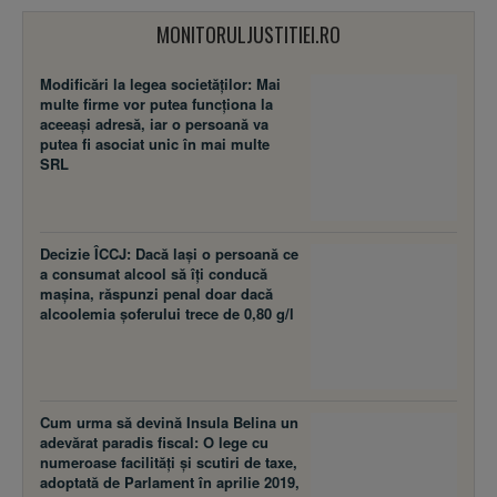
MONITORULJUSTITIEI.RO
Modificări la legea societăţilor: Mai
multe firme vor putea funcţiona la
aceeaşi adresă, iar o persoană va
putea fi asociat unic în mai multe
SRL
Decizie ÎCCJ: Dacă laşi o persoană ce
a consumat alcool să îţi conducă
maşina, răspunzi penal doar dacă
alcoolemia şoferului trece de 0,80 g/l
Cum urma să devină Insula Belina un
adevărat paradis fiscal: O lege cu
numeroase facilităţi şi scutiri de taxe,
adoptată de Parlament în aprilie 2019,