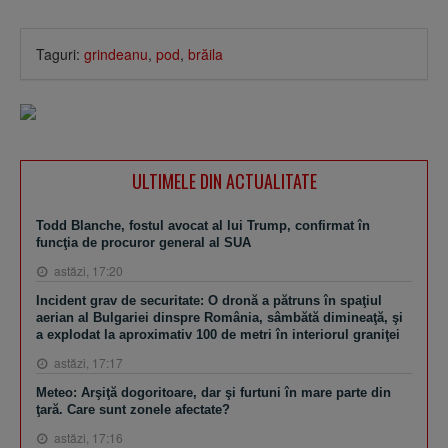
Taguri:
grindeanu
,
pod
,
brăila
ULTIMELE DIN ACTUALITATE
Todd Blanche, fostul avocat al lui Trump, confirmat în
funcţia de procuror general al SUA
astăzi, 17:20
Incident grav de securitate: O dronă a pătruns în spaţiul
aerian al Bulgariei dinspre România, sâmbătă dimineaţă, şi
a explodat la aproximativ 100 de metri în interiorul graniţei
astăzi, 17:17
Meteo: Arşiţă dogoritoare, dar şi furtuni în mare parte din
ţară. Care sunt zonele afectate?
astăzi, 17:16