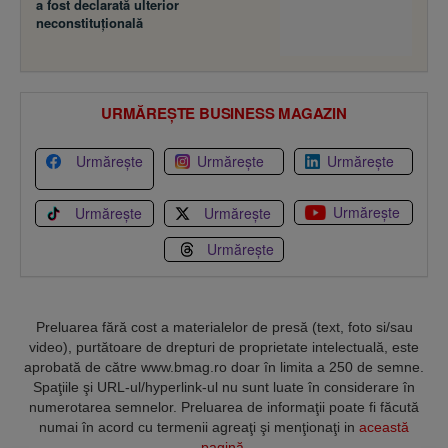
a fost declarată ulterior
neconstituţională
URMĂREȘTE BUSINESS MAGAZIN
Urmărește
Urmărește
Urmărește
Urmărește
Urmărește
Urmărește
Urmărește
Preluarea fără cost a materialelor de presă (text, foto si/sau
video), purtătoare de drepturi de proprietate intelectuală, este
aprobată de către www.bmag.ro doar în limita a 250 de semne.
Spaţiile şi URL-ul/hyperlink-ul nu sunt luate în considerare în
numerotarea semnelor. Preluarea de informaţii poate fi făcută
numai în acord cu termenii agreaţi şi menţionaţi in
această
pagină
.