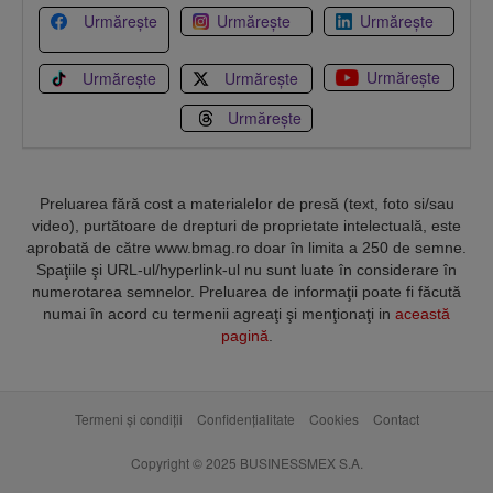
Urmărește
Urmărește
Urmărește
Urmărește
Urmărește
Urmărește
Urmărește
Preluarea fără cost a materialelor de presă (text, foto si/sau
video), purtătoare de drepturi de proprietate intelectuală, este
aprobată de către www.bmag.ro doar în limita a 250 de semne.
Spaţiile şi URL-ul/hyperlink-ul nu sunt luate în considerare în
numerotarea semnelor. Preluarea de informaţii poate fi făcută
numai în acord cu termenii agreaţi şi menţionaţi in
această
pagină
.
Termeni și condiții
Confidențialitate
Cookies
Contact
Copyright © 2025 BUSINESSMEX S.A.