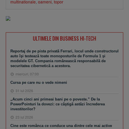
multinationale
,
oameni
,
topor
ULTIMELE DIN BUSINESS HI-TECH
Reportaj de pe pista privată Ferrari, locul unde constructorul
auto îşi testează toate monoposturile de Formula 1 şi
modelele GT. Compania românească responsabilă de
securitatea cibernetică a acestora.
miercuri, 07:00
Cursa pe care nu o vede nimeni
31 iul 2026
„Acum cinci ani primeai bani pe o poveste.” De la
PowerPointuri la dovezi: ce câştigă astăzi încrederea
investitorilor?
23 iul 2026
Cine este românca ce conduce una dintre cele mai active