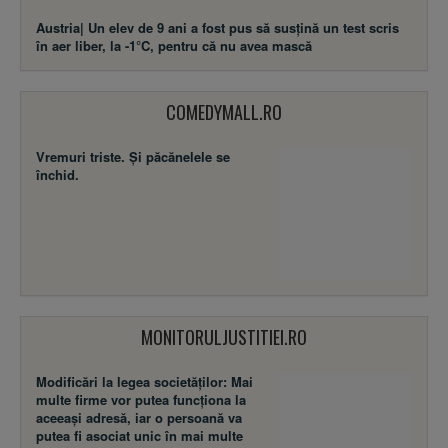
Austria| Un elev de 9 ani a fost pus să susţină un test scris
în aer liber, la -1°C, pentru că nu avea mască
COMEDYMALL.RO
Vremuri triste. Şi păcănelele se
închid.
MONITORULJUSTITIEI.RO
Modificări la legea societăţilor: Mai
multe firme vor putea funcţiona la
aceeaşi adresă, iar o persoană va
putea fi asociat unic în mai multe