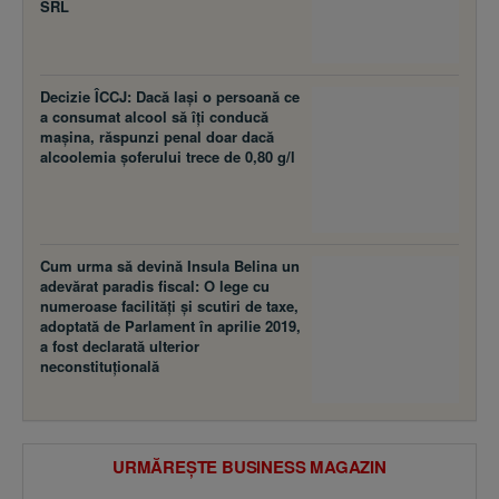
SRL
Decizie ÎCCJ: Dacă laşi o persoană ce
a consumat alcool să îţi conducă
maşina, răspunzi penal doar dacă
alcoolemia şoferului trece de 0,80 g/l
Cum urma să devină Insula Belina un
adevărat paradis fiscal: O lege cu
numeroase facilităţi şi scutiri de taxe,
adoptată de Parlament în aprilie 2019,
a fost declarată ulterior
neconstituţională
URMĂREȘTE BUSINESS MAGAZIN