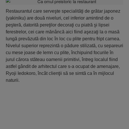
Restaurantul care serveşte specialităţi de grătar japonez
(yakiniku) are două niveluri, cel inferior amintind de o
peşteră, datorită pereţilor decoraţi cu piatră şi lipsei
ferestrelor, cei care mănâncă aici fiind aşezaţi la o masă
lungă prevăzută din loc în loc cu plite pentru fript carnea.
Nivelul superior reprezintă o pădure stilizată, cu separeuri
cu mese joase de lemn cu plite, închipuind focurile în
jurul cărora stăteau oamenii primitivi, întreg localul fiind
astfel gândit de arhitectul care s-a ocupat de amenajare,
Ryoji Iedokoro, încât clienţii să se simtă ca în mijlocul
naturii.