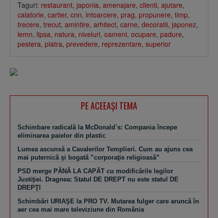
Taguri:
restaurant
,
japonia
,
amenajare
,
clienti
,
ajutare
,
calatorie
,
cartier
,
cnn
,
intoarcere
,
prag
,
propunere
,
timp
,
trecere
,
trecut
,
amintire
,
arhitect
,
carne
,
decoratii
,
japonez
,
lemn
,
lipsa
,
natura
,
niveluri
,
oameni
,
ocupare
,
padure
,
pestera
,
piatra
,
prevedere
,
reprezentare
,
superior
PE ACEEAŞI TEMA
Schimbare radicală la McDonald`s: Compania începe
eliminarea paielor din plastic
Lumea ascunsă a Cavalerilor Templieri. Cum au ajuns cea
mai puternică şi bogată ”corporaţie religioasă”
PSD merge PÂNĂ LA CAPĂT cu modificările legilor
Justiţiei. Dragnea: Statul DE DREPT nu este statul DE
DREPŢI
Schimbări URIAŞE la PRO TV. Mutarea fulger care aruncă în
aer cea mai mare televiziune din România