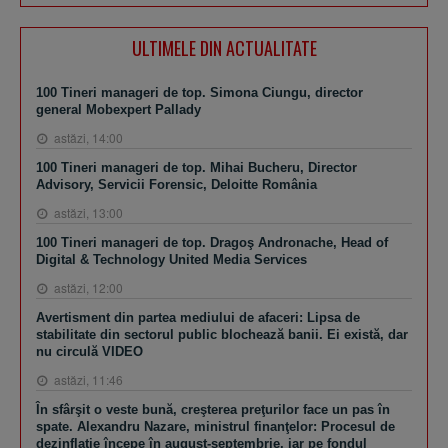
ULTIMELE DIN ACTUALITATE
100 Tineri manageri de top. Simona Ciungu, director
general Mobexpert Pallady
astăzi, 14:00
100 Tineri manageri de top. Mihai Bucheru, Director
Advisory, Servicii Forensic, Deloitte România
astăzi, 13:00
100 Tineri manageri de top. Dragoş Andronache, Head of
Digital & Technology United Media Services
astăzi, 12:00
Avertisment din partea mediului de afaceri: Lipsa de
stabilitate din sectorul public blochează banii. Ei există, dar
nu circulă VIDEO
astăzi, 11:46
În sfârşit o veste bună, creşterea preţurilor face un pas în
spate. Alexandru Nazare, ministrul finanţelor: Procesul de
dezinflaţie începe în august-septembrie, iar pe fondul