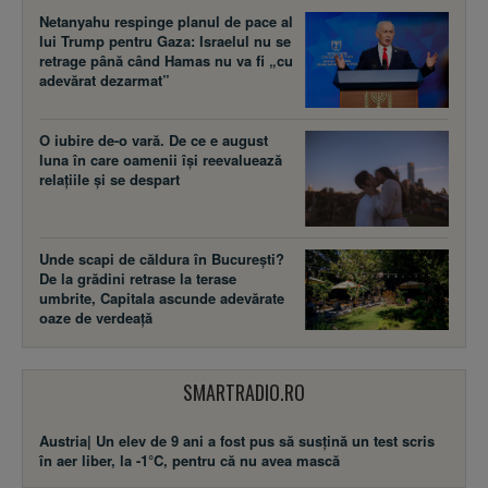
Netanyahu respinge planul de pace al
lui Trump pentru Gaza: Israelul nu se
retrage până când Hamas nu va fi „cu
adevărat dezarmat”
O iubire de-o vară. De ce e august
luna în care oamenii își reevaluează
relațiile și se despart
Unde scapi de căldura în București?
De la grădini retrase la terase
umbrite, Capitala ascunde adevărate
oaze de verdeață
SMARTRADIO.RO
Austria| Un elev de 9 ani a fost pus să susţină un test scris
în aer liber, la -1°C, pentru că nu avea mască