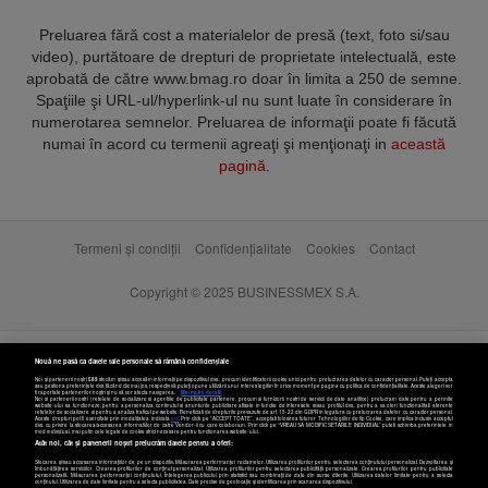
Preluarea fără cost a materialelor de presă (text, foto si/sau
video), purtătoare de drepturi de proprietate intelectuală, este
aprobată de către www.bmag.ro doar în limita a 250 de semne.
Spaţiile şi URL-ul/hyperlink-ul nu sunt luate în considerare în
numerotarea semnelor. Preluarea de informaţii poate fi făcută
numai în acord cu termenii agreaţi şi menţionaţi in
această
pagină
.
Termeni și condiții
Confidențialitate
Cookies
Contact
Copyright © 2025 BUSINESSMEX S.A.
Nouă ne pasă ca datele tale personale să rămână confidențiale
Noi și partenerii noștri
589
stocăm și/sau accesăm informații pe dispozitivul dvs., precum identificatorii cookie unici pentru prelucrarea datelor cu caracter personal. Puteți accepta
sau gestiona preferințele dvs. făcând clic mai jos, respectiv vă puteți opune utilizării unui interes legitim în orice moment pe pagina cu politica de confidențialitate. Aceste alegeri vor
fi raportate partenerilor noștri și nu vă vor afecta navigarea.
Mai multe detalii
Noi si partenerii nostri (retelele de socializare si agentiile de publicitate partenere, precum si furnizorii nostri de servicii de date analitice) prelucram date pentru a permite
website-ului sa functioneze, pentru a personaliza continutul si anunturile publicitare afisate in functie de interesele si/sau profilul dvs., pentru a va oferi functionalitati aferente
retelelor de socializare si pentru a analiza traficul pe website. Beneficiati de drepturile prevazute de art. 15-22 din GDPR in legatura cu prelucrarea datelor cu caracter personal.
Aceste drepturi pot fi exercitate prin modalitatea indicata
aici
. Prin click pe “ACCEPT TOATE”, acceptati folosirea tuturor Tehnologiilor de tip Cookie, care implica inclusiv acceptul
dvs. cu privire la stocarea/accesarea informatiilor de catre Vendor-ii cu care colaboram. Prin click pe “VREAU SA MODIFIC SETARILE INDIVIDUAL” puteti schimba preferintele in
mod individual, mai putin cele legate de cookie strict necesare pentru functionarea website-ului.
Atât noi, cât și partenerii noștri prelucrăm datele pentru a oferi:
Stocarea și/sau accesarea informațiilor de pe un dispozitiv. Măsurarea performanței reclamelor. Utilizarea profilurilor pentru selectarea conținutului personalizat. Dezvoltarea și
îmbunătățirea serviciilor. Crearea profilurilor de conținut personalizat. Utilizarea profilurilor pentru selectarea publicității personalizate. Crearea profilurilor pentru publicitate
personalizată. Măsurarea performanței conținutului. Înțelegerea publicului prin statistici sau combinații de date din surse diferite. Utilizarea datelor limitate pentru a selecta
Setări cookies
conținutul. Utilizarea de date limitate pentru a selecta publicitatea. Date precise de geolocație și identificarea prin scanarea dispozitivului.