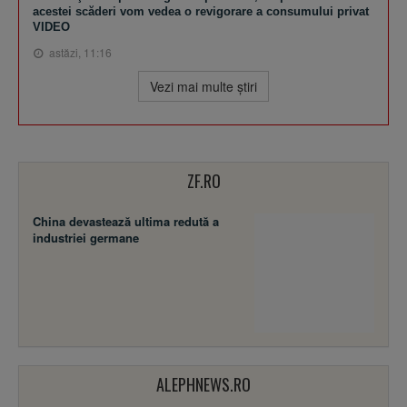
acestei scăderi vom vedea o revigorare a consumului privat
VIDEO
astăzi, 11:16
Vezi mai multe ştiri
ZF.RO
China devastează ultima redută a
industriei germane
ALEPHNEWS.RO