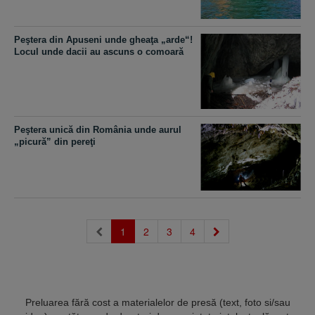
Peştera din Apuseni unde gheaţa „arde“!
Locul unde dacii au ascuns o comoară
Peştera unică din România unde aurul
„picură” din pereţi
(current)
1
2
3
4
Preluarea fără cost a materialelor de presă (text, foto si/sau