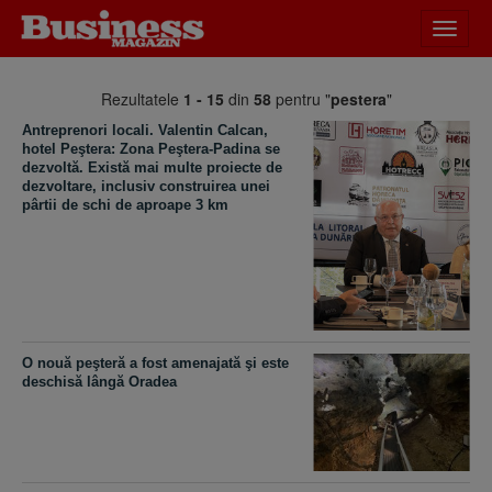
Desch
meniu
Rezultatele
1 - 15
din
58
pentru "
pestera
"
Antreprenori locali. Valentin Calcan,
hotel Peştera: Zona Peştera-Padina se
dezvoltă. Există mai multe proiecte de
dezvoltare, inclusiv construirea unei
pârtii de schi de aproape 3 km
O nouă peşteră a fost amenajată şi este
deschisă lângă Oradea