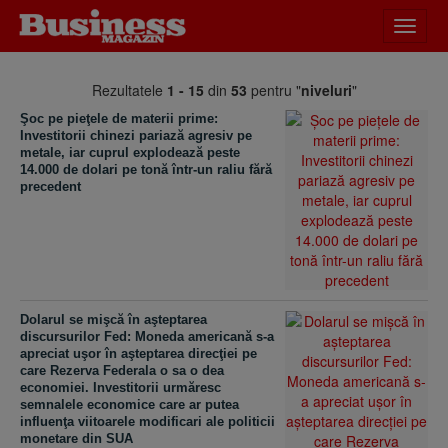
Desch
meniu
Rezultatele
1 - 15
din
53
pentru "
niveluri
"
Şoc pe pieţele de materii prime:
Investitorii chinezi pariază agresiv pe
metale, iar cuprul explodează peste
14.000 de dolari pe tonă într-un raliu fără
precedent
Dolarul se mişcă în aşteptarea
discursurilor Fed: Moneda americană s-a
apreciat uşor în aşteptarea direcţiei pe
care Rezerva Federala o sa o dea
economiei. Investitorii urmăresc
semnalele economice care ar putea
influenţa viitoarele modificari ale politicii
monetare din SUA