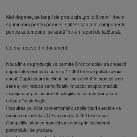
Mai departe, pe lanţul de producţie „poliolii verzi” devin
spume moi pentru perne şi saltele sau alte componente
pentru automobile, se arată într-un raport de la Bursă.
Ce mai reiese din document:
Noua linie de producţie va permite Chimcomplex să crească
capacitatea existentă cu încă 17.000 tone de polioli speciali
anual. După testare la client, noii polioli intră în producţia de
serie şi vor reduce semnificativ impactul asupra mediului
înconjurător prin natura tehnologiilor şi a materiilor prime
utilizate în fabricaţie.
Înlocuirea poliolilor convenţionali cu noile tipuri speciale va
reduce emisiile de CO2 cu până la 3.400 tone anual.
Competitivitatea companiei va creşte prin extinderea
portofoliului de produse.