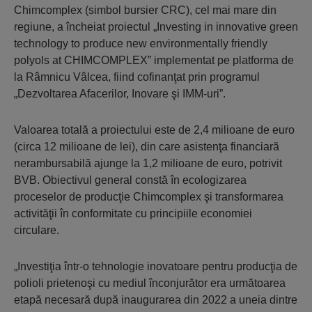
Chimcomplex (simbol bursier CRC), cel mai mare din
regiune, a încheiat proiectul „Investing in innovative green
technology to produce new environmentally friendly
polyols at CHIMCOMPLEX” implementat pe platforma de
la Râmnicu Vâlcea, fiind cofinanţat prin programul
„Dezvoltarea Afacerilor, Inovare şi IMM-uri”.
Valoarea totală a proiectului este de 2,4 milioane de euro
(circa 12 milioane de lei), din care asistenţa financiară
nerambursabilă ajunge la 1,2 milioane de euro, potrivit
BVB. Obiectivul general constă în ecologizarea
proceselor de producţie Chimcomplex şi transformarea
activităţii în conformitate cu principiile economiei
circulare.
„Investiţia într-o tehnologie inovatoare pentru producţia de
polioli prietenoşi cu mediul înconjurător era următoarea
etapă necesară după inaugurarea din 2022 a uneia dintre