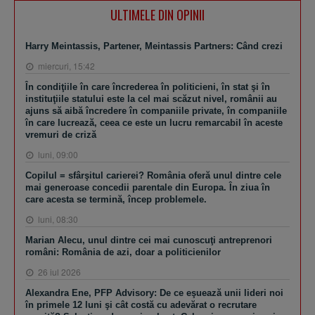
ULTIMELE DIN OPINII
Harry Meintassis, Partener, Meintassis Partners: Când crezi
miercuri, 15:42
În condiţiile în care încrederea în politicieni, în stat şi în
instituţiile statului este la cel mai scăzut nivel, românii au
ajuns să aibă încredere în companiile private, în companiile
în care lucrează, ceea ce este un lucru remarcabil în aceste
vremuri de criză
luni, 09:00
Copilul = sfârşitul carierei? România oferă unul dintre cele
mai generoase concedii parentale din Europa. În ziua în
care acesta se termină, încep problemele.
luni, 08:30
Marian Alecu, unul dintre cei mai cunoscuţi antreprenori
români: România de azi, doar a politicienilor
26 iul 2026
Alexandra Ene, PFP Advisory: De ce eşuează unii lideri noi
în primele 12 luni şi cât costă cu adevărat o recrutare