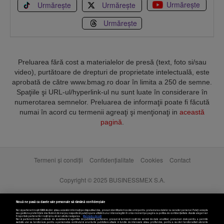
Urmărește
Urmărește
Urmărește
Urmărește
Preluarea fără cost a materialelor de presă (text, foto si/sau
video), purtătoare de drepturi de proprietate intelectuală, este
aprobată de către www.bmag.ro doar în limita a 250 de semne.
Spaţiile şi URL-ul/hyperlink-ul nu sunt luate în considerare în
numerotarea semnelor. Preluarea de informaţii poate fi făcută
numai în acord cu termenii agreaţi şi menţionaţi in
această
pagină
.
Termeni și condiții
Confidențialitate
Cookies
Contact
Copyright © 2025 BUSINESSMEX S.A.
Nouă ne pasă ca datele tale personale să rămână confidențiale
Noi și partenerii noștri
589
stocăm și/sau accesăm informații pe dispozitivul dvs., precum identificatorii cookie unici pentru prelucrarea datelor cu caracter personal. Puteți accepta
sau gestiona preferințele dvs. făcând clic mai jos, respectiv vă puteți opune utilizării unui interes legitim în orice moment pe pagina cu politica de confidențialitate. Aceste alegeri vor
fi raportate partenerilor noștri și nu vă vor afecta navigarea.
Mai multe detalii
Noi si partenerii nostri (retelele de socializare si agentiile de publicitate partenere, precum si furnizorii nostri de servicii de date analitice) prelucram date pentru a permite
website-ului sa functioneze, pentru a personaliza continutul si anunturile publicitare afisate in functie de interesele si/sau profilul dvs., pentru a va oferi functionalitati aferente