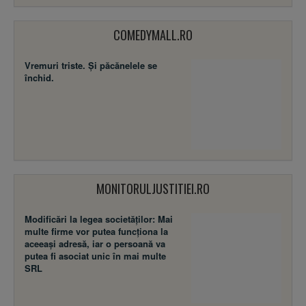
COMEDYMALL.RO
Vremuri triste. Şi păcănelele se
închid.
MONITORULJUSTITIEI.RO
Modificări la legea societăţilor: Mai
multe firme vor putea funcţiona la
aceeaşi adresă, iar o persoană va
putea fi asociat unic în mai multe
SRL