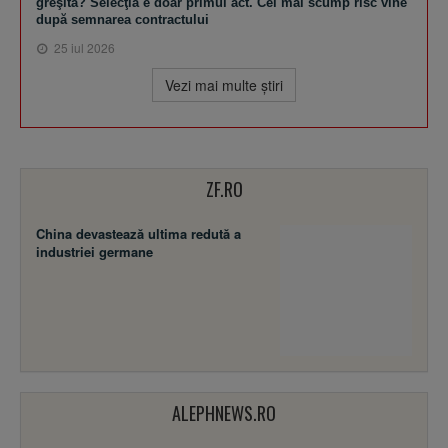
greşită? Selecţia e doar primul act. Cel mai scump risc vine
după semnarea contractului
25 iul 2026
Vezi mai multe ştiri
ZF.RO
China devastează ultima redută a
industriei germane
ALEPHNEWS.RO