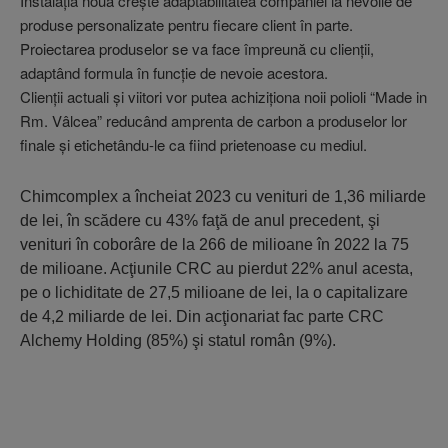
Instalaţia noua creşte adaptabilitatea companiei la nevoile de
produse personalizate pentru fiecare client în parte.
Proiectarea produselor se va face împreună cu clienţii,
adaptând formula în funcţie de nevoie acestora.
Clienţii actuali şi viitori vor putea achiziţiona noii polioli “Made in
Rm. Vâlcea” reducând amprenta de carbon a produselor lor
finale şi etichetându-le ca fiind prietenoase cu mediul.
Chimcomplex a încheiat 2023 cu venituri de 1,36 miliarde
de lei, în scădere cu 43% faţă de anul precedent, şi
venituri în coborâre de la 266 de milioane în 2022 la 75
de milioane. Acţiunile CRC au pierdut 22% anul acesta,
pe o lichiditate de 27,5 milioane de lei, la o capitalizare
de 4,2 miliarde de lei. Din acţionariat fac parte CRC
Alchemy Holding (85%) şi statul român (9%).