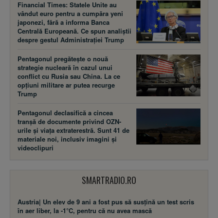
Financial Times: Statele Unite au
vândut euro pentru a cumpăra yeni
japonezi, fără a informa Banca
Centrală Europeană. Ce spun analiștii
despre gestul Administrației Trump
Pentagonul pregătește o nouă
strategie nucleară în cazul unui
conflict cu Rusia sau China. La ce
opțiuni militare ar putea recurge
Trump
Pentagonul declasifică a cincea
tranșă de documente privind OZN-
urile și viața extraterestră. Sunt 41 de
materiale noi, inclusiv imagini și
videoclipuri
SMARTRADIO.RO
Austria| Un elev de 9 ani a fost pus să susţină un test scris
în aer liber, la -1°C, pentru că nu avea mască