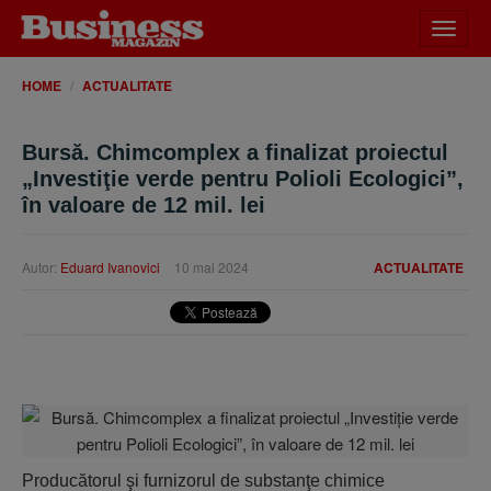
Desch
meniu
HOME
ACTUALITATE
Bursă. Chimcomplex a finalizat proiectul
„Investiţie verde pentru Polioli Ecologici”,
în valoare de 12 mil. lei
Autor:
Eduard Ivanovici
10 mai 2024
ACTUALITATE
Producătorul şi furnizorul de substanţe chimice