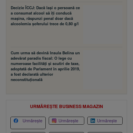
Decizie ÎCCJ: Dacă laşi o persoană ce
a consumat alcool să îţi conducă
maşina, răspunzi penal doar dacă
alcoolemia şoferului trece de 0,80 g/l
Cum urma să devină Insula Belina un
adevărat paradis fiscal: O lege cu
numeroase facilităţi şi scutiri de taxe,
adoptată de Parlament în aprilie 2019,
a fost declarată ulterior
neconstituţională
URMĂREȘTE BUSINESS MAGAZIN
Urmărește
Urmărește
Urmărește