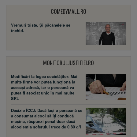
COMEDYMALL.RO
Vremuri triste. Şi păcănelele se
închid.
MONITORULJUSTITIEI.RO
Modificări la legea societăţilor: Mai
multe firme vor putea funcţiona la
aceeaşi adresă, iar o persoană va
putea fi asociat unic în mai multe
SRL
Decizie ÎCCJ: Dacă laşi o persoană ce
a consumat alcool să îţi conducă
maşina, răspunzi penal doar dacă
alcoolemia şoferului trece de 0,80 g/l