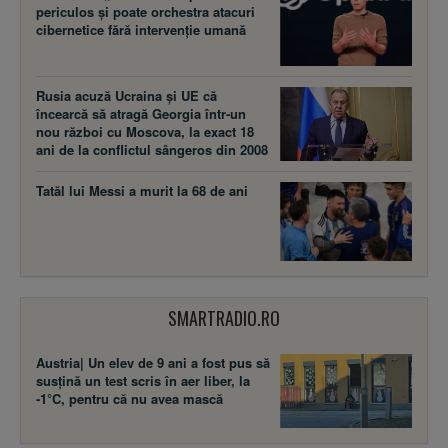
periculos și poate orchestra atacuri
cibernetice fără intervenție umană
Rusia acuză Ucraina şi UE că
încearcă să atragă Georgia într-un
nou război cu Moscova, la exact 18
ani de la conflictul sângeros din 2008
Tatăl lui Messi a murit la 68 de ani
SMARTRADIO.RO
Austria| Un elev de 9 ani a fost pus să
susţină un test scris în aer liber, la
-1°C, pentru că nu avea mască