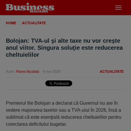
Desch
meniu
HOME
ACTUALITATE
Bolojan: TVA-ul şi alte taxe nu vor creşte
anul viitor. Singura soluţie este reducerea
cheltuielilor
Autor:
Rares Mustata
6 nov 2025
ACTUALITATE
Premierul Ilie Bolojan a declarat că Guvernul nu are în
vedere majorarea taxelor sau a TVA-ului în 2026, însă a
subliniat că este esenţială reducerea cheltuielilor pentru
corectarea deficitului bugetar.