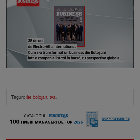
Taguri:
ilie bolojan
,
tva
,