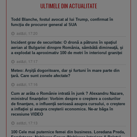
ULTIMELE DIN ACTUALITATE
Todd Blanche, fostul avocat al lui Trump, confirmat în
funcţia de procuror general al SUA
astăzi, 17:20
Incident grav de securitate: O dronă a pătruns în spaţiul
aerian al Bulgariei dinspre România, sâmbătă dimineaţă, şi
a explodat la aproximativ 100 de metri în interiorul graniţei
astăzi, 17:17
Meteo: Arşiţă dogoritoare, dar şi furtuni în mare parte din
ţară. Care sunt zonele afectate?
astăzi, 17:16
Cum ar arăta o Românie intrată în junk ? Alexandru Nazare,
ministrul finanţelor: Vorbim despre o creştere a costurilor
de finanţare, o influenţă serioasă asupra cursului, o creştere
a inflaţiei şi asupra creşterii economice. Ne-ar băga în
recesiune VIDEO
astăzi, 17:13
100 Cele mai puternice femei din business. Loredana Preda,