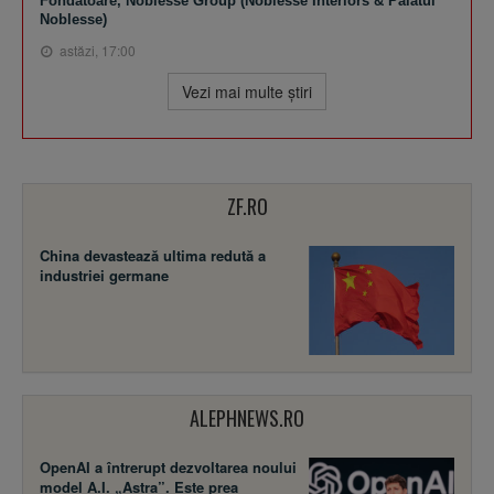
Fondatoare, Noblesse Group (Noblesse Interiors & Palatul
Noblesse)
astăzi, 17:00
Vezi mai multe ştiri
ZF.RO
China devastează ultima redută a
industriei germane
ALEPHNEWS.RO
OpenAI a întrerupt dezvoltarea noului
model A.I. „Astra”. Este prea