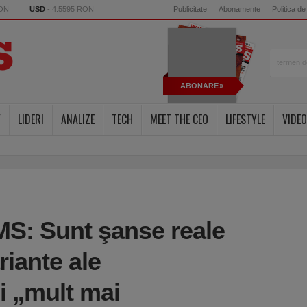
RON
USD
- 4.5595 RON
Publicitate
Abonamente
Politica de
ABONARE
Y
LIDERI
ANALIZE
TECH
MEET THE CEO
LIFESTYLE
VIDEO
S: Sunt şanse reale
riante ale
i „mult mai