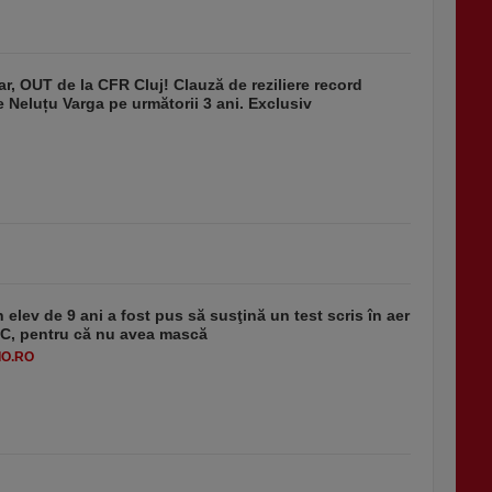
r, OUT de la CFR Cluj! Clauză de reziliere record
de Neluțu Varga pe următorii 3 ani. Exclusiv
 elev de 9 ani a fost pus să susţină un test scris în aer
-1°C, pentru că nu avea mască
O.RO