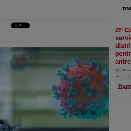
ZF C
servi
distr
pentr
antre