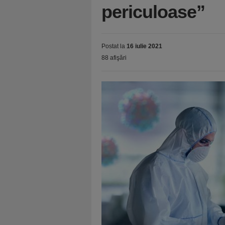
periculoase”
Postat la
16 iulie 2021
88 afişări