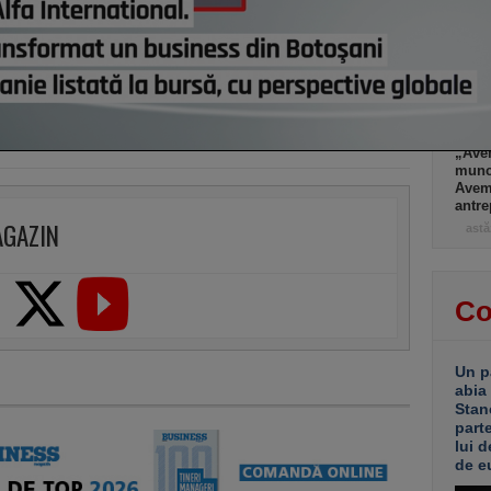
nicio
muncă
învăţ
astă
Mai m
Româ
anual
„Ave
muncă
Avem 
antre
AGAZIN
astă
Co
Un p
abia
Stan
part
lui d
de e