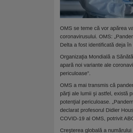
OMS se teme că vor apărea var
coronavirusului. OMS: „Pandemi
Delta a fost identificată deja în
Organizaţia Mondială a Sănătăţ
apară noi variante ale coronavir
periculoase”.
OMS a mai transmis că pandem
părţi ale lumii şi astfel, există 
potenţial periculoase. „Pandemi
declarat profesorul Didier Hou
COVID-19 al OMS, potrivit AB
Creşterea globală a numărului d