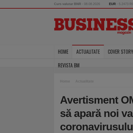
Curs valutar BNR
- 08.08.2026
EUR
- 5.2473 
HOME
ACTUALITATE
COVER STOR
REVISTA BM
Home
Actualitate
Avertisment OM
să apară noi va
coronavirusulu