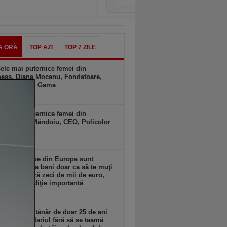
A ORĂ
TOP AZI
TOP 7 ZILE
ele mai puternice femei din
ness. Diana Mocanu, Fondatoare,
ul Printco – Gama
zi, 14:00
ele mai puternice femei din
ess. Irina Măndoiu, CEO, Policolor
gachim
zi, 13:00
 ţări superbe din Europa sunt
se să îţi dea bani doar ca să te muţi
. Unele oferă zeci de mii de euro,
xistă o condiţie importantă
zi, 12:00
 reuşit un tânăr de doar 25 de ani
i tripleze salariul fără să se teamă