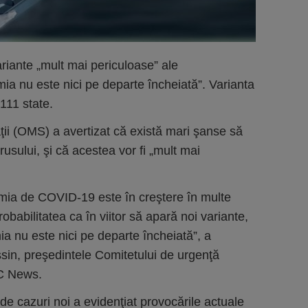
iante „mult mai periculoase” ale
a nu este nici pe departe încheiată”. Varianta
 111 state.
ii (OMS) a avertizat că există mari şanse să
usului, şi că acestea vor fi „mult mai
ia de COVID-19 este în creştere în multe
probabilitatea ca în viitor să apară noi variante,
a nu este nici pe departe încheiată”, a
ssin, preşedintele Comitetului de urgenţă
C News.
e cazuri noi a evidenţiat provocările actuale