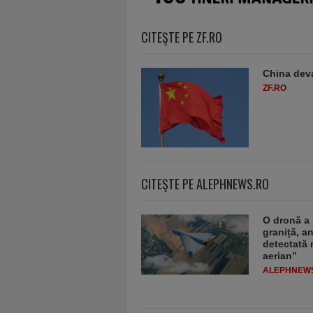
CITEŞTE PE ZF.RO
China deva
ZF.RO
CITEŞTE PE ALEPHNEWS.RO
O dronă a 
graniță, a
detectată 
aerian”
ALEPHNEW