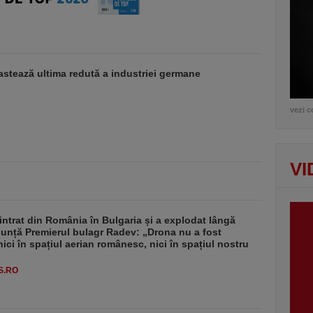
stează ultima redută a industriei germane
vezi c
VI
intrat din România în Bulgaria și a explodat lângă
nunță Premierul bulagr Radev: „Drona nu a fost
nici în spațiul aerian românesc, nici în spațiul nostru
S.RO