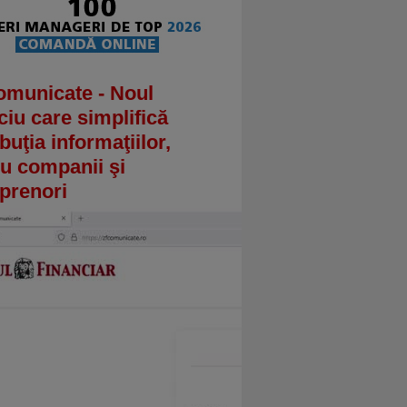
omunicate - Noul
ciu care simplifică
ibuţia informaţiilor,
u companii şi
prenori