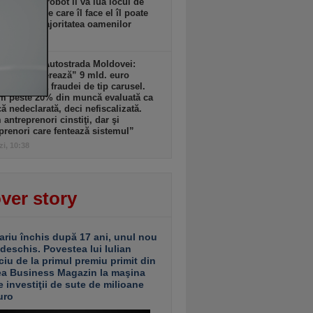
dată că un robot îi va lua locul de
. Lucrul pe care îl face el îl poate
a şi face majoritatea oamenilor
zi, 10:40
ult decât Autostrada Moldovei:
nia „sângerează” 9 mld. euro
. din cauza fraudei de tip carusel.
m peste 20% din muncă evaluată ca
 nedeclarată, deci nefiscalizată.
antreprenori cinstiţi, dar şi
prenori care fentează sistemul”
zi, 10:38
ver story
ariu închis după 17 ani, unul nou
 deschis. Povestea lui Iulian
ciu de la primul premiu primit din
ea Business Magazin la maşina
e investiţii de sute de milioane
uro