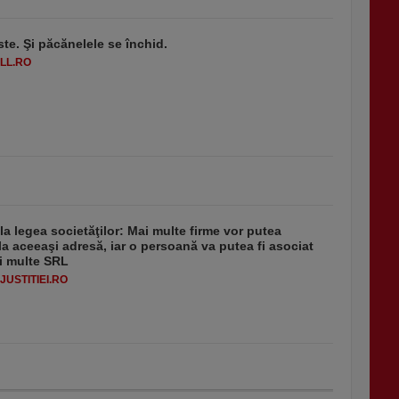
ste. Şi păcănelele se închid.
LL.RO
 la legea societăţilor: Mai multe firme vor putea
la aceeaşi adresă, iar o persoană va putea fi asociat
i multe SRL
USTITIEI.RO