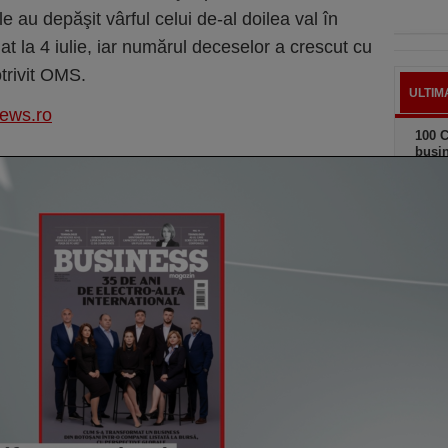
le au depăşit vârful celui de-al doilea val în
at la 4 iulie, iar numărul deceselor a crescut cu
trivit OMS.
ULTIM
news.ro
100 C
busi
Grup
astă
100 C
busin
– Or
astă
Şapte
dispu
acolo
dar e
astă
Cum a
să îş