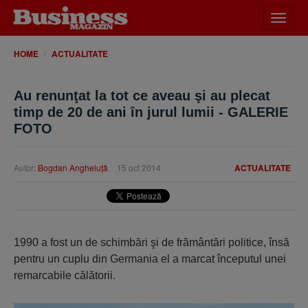
Desch
meniu
HOME
ACTUALITATE
Au renunţat la tot ce aveau şi au plecat
timp de 20 de ani în jurul lumii - GALERIE
FOTO
Autor:
Bogdan Angheluţă
15 oct 2014
ACTUALITATE
1990 a fost un de schimbări şi de frământări politice, însă
pentru un cuplu din Germania el a marcat începutul unei
remarcabile călătorii.