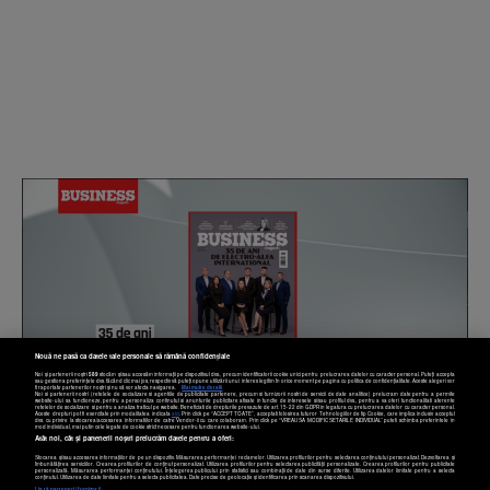
Nouă ne pasă ca datele tale personale să rămână confidențiale
Noi și partenerii noștri
589
stocăm și/sau accesăm informații pe dispozitivul dvs., precum identificatorii cookie unici pentru prelucrarea datelor cu caracter personal. Puteți accepta
sau gestiona preferințele dvs. făcând clic mai jos, respectiv vă puteți opune utilizării unui interes legitim în orice moment pe pagina cu politica de confidențialitate. Aceste alegeri vor
fi raportate partenerilor noștri și nu vă vor afecta navigarea.
Mai multe detalii
Noi si partenerii nostri (retelele de socializare si agentiile de publicitate partenere, precum si furnizorii nostri de servicii de date analitice) prelucram date pentru a permite
website-ului sa functioneze, pentru a personaliza continutul si anunturile publicitare afisate in functie de interesele si/sau profilul dvs., pentru a va oferi functionalitati aferente
retelelor de socializare si pentru a analiza traficul pe website. Beneficiati de drepturile prevazute de art. 15-22 din GDPR in legatura cu prelucrarea datelor cu caracter personal.
Aceste drepturi pot fi exercitate prin modalitatea indicata
aici
. Prin click pe “ACCEPT TOATE”, acceptati folosirea tuturor Tehnologiilor de tip Cookie, care implica inclusiv acceptul
dvs. cu privire la stocarea/accesarea informatiilor de catre Vendor-ii cu care colaboram. Prin click pe “VREAU SA MODIFIC SETARILE INDIVIDUAL” puteti schimba preferintele in
mod individual, mai putin cele legate de cookie strict necesare pentru functionarea website-ului.
Atât noi, cât și partenerii noștri prelucrăm datele pentru a oferi:
Stocarea și/sau accesarea informațiilor de pe un dispozitiv. Măsurarea performanței reclamelor. Utilizarea profilurilor pentru selectarea conținutului personalizat. Dezvoltarea și
îmbunătățirea serviciilor. Crearea profilurilor de conținut personalizat. Utilizarea profilurilor pentru selectarea publicității personalizate. Crearea profilurilor pentru publicitate
personalizată. Măsurarea performanței conținutului. Înțelegerea publicului prin statistici sau combinații de date din surse diferite. Utilizarea datelor limitate pentru a selecta
Setări cookies
conținutul. Utilizarea de date limitate pentru a selecta publicitatea. Date precise de geolocație și identificarea prin scanarea dispozitivului.
Listă parteneri (furnizori)