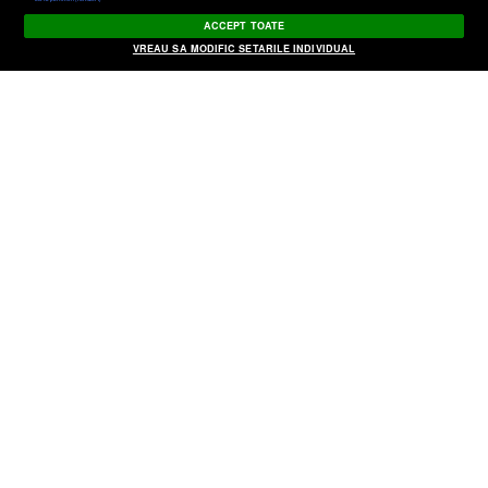
ACCEPT TOATE
Taguri:
incepere
,
africa
,
calatori
,
cuplu
,
germania
,
masina
,
VREAU SA MODIFIC SETARILE INDIVIDUAL
politica
,
schimbari
,
america
,
aventura
,
barbat
,
calatorie
,
mercedes
,
pornire
,
sotie
,
trimitere
,
vapor
PE ACEEAŞI TEMA
Fondatorul Facebook a cumpărat o insulă din Hawaii.
Zuckerberg a plătit 100 de milioane de dolari
Castelul Corvinilor, închis patru zile pentru filmări la un
documentar despre Vlad Ţepeş
Dr. Popescu-Vâlceanu Horaţiu-Cristian
Dr. Simion Delia Steluta