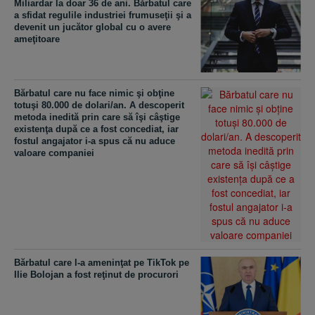
Miliardar la doar 36 de ani. Bărbatul care
a sfidat regulile industriei frumuseţii şi a
devenit un jucător global cu o avere
ameţitoare
Bărbatul care nu face nimic şi obţine
totuşi 80.000 de dolari/an. A descoperit
metoda inedită prin care să îşi câştige
existenţa după ce a fost concediat, iar
fostul angajator i-a spus că nu aduce
valoare companiei
Bărbatul care l-a ameninţat pe TikTok pe
Ilie Bolojan a fost reţinut de procurori