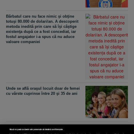
Bărbatul care nu face nimic şi obţine
totuşi 80.000 de dolari/an. A descoperit
metoda inedită prin care să îşi câştige
existenţa după ce a fost concediat, iar
fostul angajator i-a spus că nu aduce
valoare companiei
Unde se află oraşul locuit doar de femei
cu vârste cuprinse între 20 şi 35 de ani
Un tramvai a lovit mortal un bărbat pe
Nouă ne pasă ca datele tale personale să rămână confidențiale
Şoseaua Iancului din Capitală