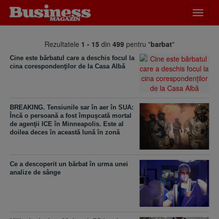
Desch
meniu
Rezultatele
1 - 15
din
499
pentru "
barbat
"
Cine este bărbatul care a deschis focul la
cina corespondenţilor de la Casa Albă
BREAKING. Tensiunile sar în aer în SUA:
Încă o persoană a fost împuşcată mortal
de agenţii ICE în Minneapolis. Este al
doilea deces în această lună în zonă
Ce a descoperit un bărbat în urma unei
analize de sânge