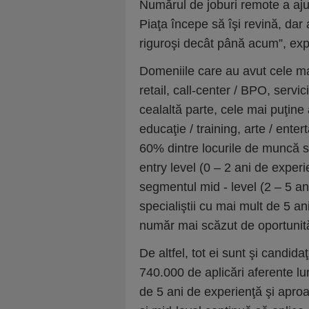
Numărul de joburi remote a ajun
Piaţa începe să îşi revină, dar
riguroşi decât până acum”, ex
Domeniile care au avut cele mai
retail, call-center / BPO, servic
cealaltă parte, cele mai puţine
educaţie / training, arte / ente
60% dintre locurile de muncă s
entry level (0 – 2 ani de experi
segmentul mid - level (2 – 5 an
specialiştii cu mai mult de 5 a
număr mai scăzut de oportunită
De altfel, tot ei sunt şi candid
740.000 de aplicări aferente lu
de 5 ani de experienţă şi aproa