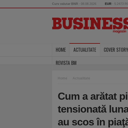
Curs valutar BNR
- 08.08.2026
EUR
- 5.2473 
HOME
ACTUALITATE
COVER STOR
REVISTA BM
Home
Actualitate
Cum a arătat pi
tensionată luna
au scos în piaţ