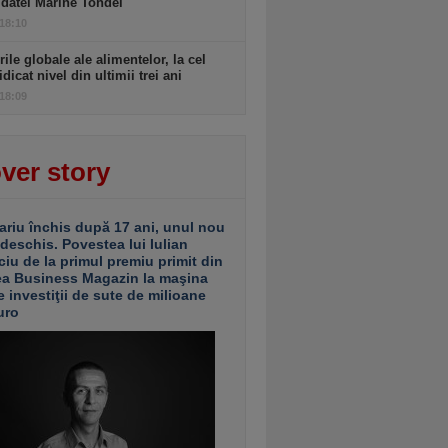
datei Marine Tondel
 18:10
rile globale ale alimentelor, la cel
idicat nivel din ultimii trei ani
 18:09
ver story
ariu închis după 17 ani, unul nou
 deschis. Povestea lui Iulian
ciu de la primul premiu primit din
ea Business Magazin la maşina
e investiţii de sute de milioane
uro