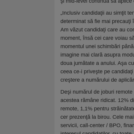
şi mid-level continuă să aplice 
„Inclusiv candidaţii au simţit t
determinat să fie mai precauţi 
Am văzut candidaţi care au con
moment, însă cei care voiau s
momentul unei schimbări până 
imagine mai clară asupra modul
doua jumătate a anului. Aşa cum
ceea ce-i priveşte pe candidaţ
creştere a numărului de aplic
Deşi numărul de joburi remote 
acestea rămâne ridicat. 12% din 
remote, 1,1% pentru străinătat
cer prezenţă la birou. Cele mai m
servicii, call-center / BPO, fina
interesul candidaţilor, cu toate