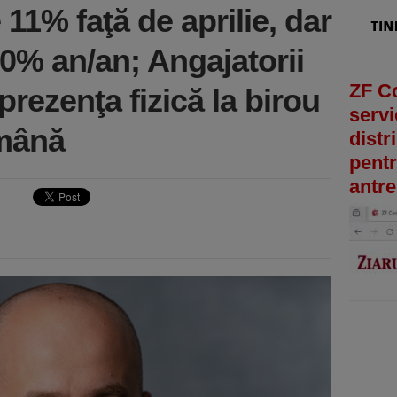
 11% faţă de aprilie, dar
0% an/an; Angajatorii
ZF C
prezenţa fizică la birou
servi
ămână
distr
pentr
antre