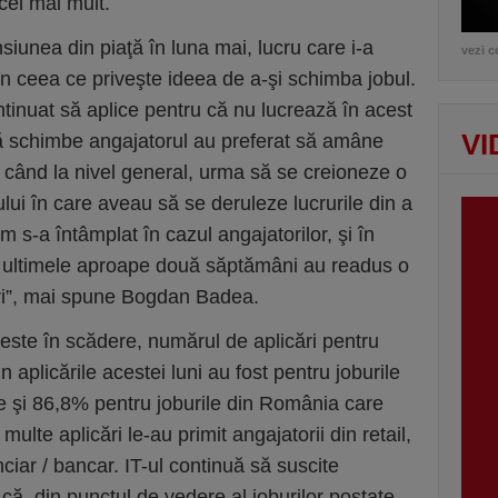
cel mai mult.
ensiunea din piaţă în luna mai, lucru care i-a
vezi c
în ceea ce priveşte ideea de a-şi schimba jobul.
tinuat să aplice pentru că nu lucrează în acest
VI
ă schimbe angajatorul au preferat să amâne
când la nivel general, urma să se creioneze o
ui în care aveau să se deruleze lucrurile din a
 s-a întâmplat în cazul angajatorilor, şi în
i ultimele aproape două săptămâni au readus o
ări”, mai spune Bogdan Badea.
este în scădere, numărul de aplicări pentru
aplicările acestei luni au fost pentru joburile
e şi 86,8% pentru joburile din România care
ulte aplicări le-au primit angajatorii din retail,
nciar / bancar. IT-ul continuă să suscite
, că, din punctul de vedere al joburilor postate,