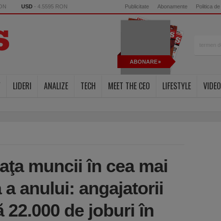
RON
USD
- 4.5595 RON
Publicitate
Abonamente
Politica de
ABONARE
Y
LIDERI
ANALIZE
TECH
MEET THE CEO
LIFESTYLE
VIDEO
aţa muncii în cea mai
 a anului: angajatorii
ă 22.000 de joburi în