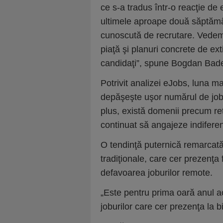
ce s-a tradus într-o reacţie de 
ultimele aproape două săptămâni
cunoscută de recrutare. Vedem 
piaţă şi planuri concrete de ext
candidaţi”, spune Bogdan Bad
Potrivit analizei eJobs, luna ma
depăşeşte uşor numărul de jobur
plus, există domenii precum ret
continuat să angajeze indiferent
O tendinţă puternică remarcată 
tradiţionale, care cer prezenţa 
defavoarea joburilor remote.
„Este pentru prima oară anul ace
joburilor care cer prezenţa la