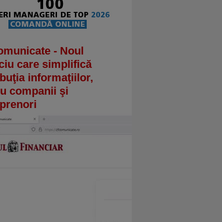
omunicate - Noul
ciu care simplifică
ibuţia informaţiilor,
u companii şi
prenori