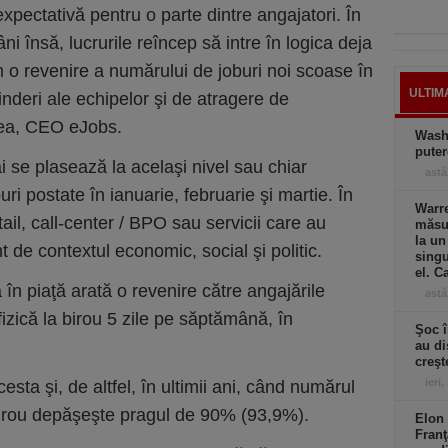
expectativă pentru o parte dintre angajatori. În
 însă, lucrurile reîncep să intre în logica deja
o revenire a numărului de joburi noi scoase în
ULTIM
inderi ale echipelor şi de atragere de
ea, CEO eJobs.
Wash
puter
i se plasează la acelaşi nivel sau chiar
astă
i postate în ianuarie, februarie şi martie. În
Warre
ail, call-center / BPO sau servicii care au
măsur
la un
 de contextul economic, social şi politic.
singu
el. C
în piaţă arată o revenire către angajările
astă
fizică la birou 5 zile pe săptămână, în
Şoc î
au di
creşt
ieri,
sta şi, de altfel, în ultimii ani, când numărul
 birou depăşeşte pragul de 90% (93,9%).
Elon 
Franţ