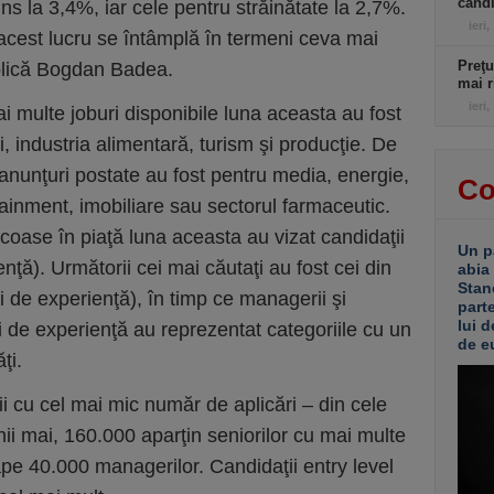
candi
s la 3,4%, iar cele pentru străinătate la 2,7%.
ieri,
 acest lucru se întâmplă în termeni ceva mai
Preţu
plică Bogdan Badea.
mai r
ieri,
 multe joburi disponibile luna aceasta au fost
ii, industria alimentară, turism şi producţie. De
 anunţuri postate au fost pentru media, energie,
Co
rtainment, imobiliare sau sectorul farmaceutic.
coase în piaţă luna aceasta au vizat candidaţii
Un p
enţă). Următorii cei mai căutaţi au fost cei din
abia
Stan
i de experienţă), în timp ce managerii şi
part
lui d
ni de experienţă au reprezentat categoriile cu un
de e
ţi.
aţii cu cel mai mic număr de aplicări – din cele
nii mai, 160.000 aparţin seniorilor cu mai multe
pe 40.000 managerilor. Candidaţii entry level