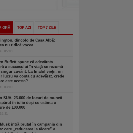
A ORĂ
TOP AZI
TOP 7 ZILE
ington, dincolo de Casa Albă:
ea nu ridică vocea
zi, 05:00
n Buffett spune că adevărata
ă a succesului în viaţă se rezumă
 singur cuvânt. La finalul vieţii, un
r lucru va conta cu adevărat, crede
are este acesta?
zi, 03:00
n SUA. 23.000 de locuri de muncă
spărut în iulie deşi se estima o
ere de 100.000
 18:11
Musk intră brutal în campania din
a: cere „reducerea la tăcere” a