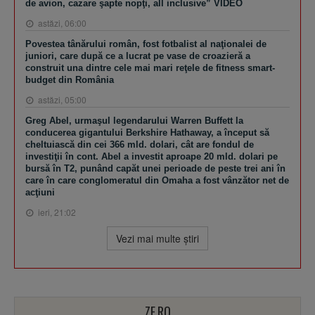
de avion, cazare şapte nopţi, all inclusive” VIDEO
astăzi, 06:00
Povestea tânărului român, fost fotbalist al naţionalei de
juniori, care după ce a lucrat pe vase de croazieră a
construit una dintre cele mai mari reţele de fitness smart-
budget din România
astăzi, 05:00
Greg Abel, urmaşul legendarului Warren Buffett la
conducerea gigantului Berkshire Hathaway, a început să
cheltuiască din cei 366 mld. dolari, cât are fondul de
investiţii în cont. Abel a investit aproape 20 mld. dolari pe
bursă în T2, punând capăt unei perioade de peste trei ani în
care în care conglomeratul din Omaha a fost vânzător net de
acţiuni
ieri, 21:02
Vezi mai multe ştiri
ZF.RO