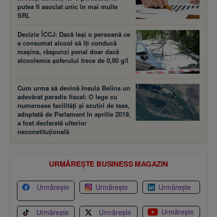
putea fi asociat unic în mai multe
SRL
Decizie ÎCCJ: Dacă laşi o persoană ce
a consumat alcool să îţi conducă
maşina, răspunzi penal doar dacă
alcoolemia şoferului trece de 0,80 g/l
Cum urma să devină Insula Belina un
adevărat paradis fiscal: O lege cu
numeroase facilităţi şi scutiri de taxe,
adoptată de Parlament în aprilie 2019,
a fost declarată ulterior
neconstituţională
URMĂREȘTE BUSINESS MAGAZIN
Urmărește
Urmărește
Urmărește
Urmărește
Urmărește
Urmărește