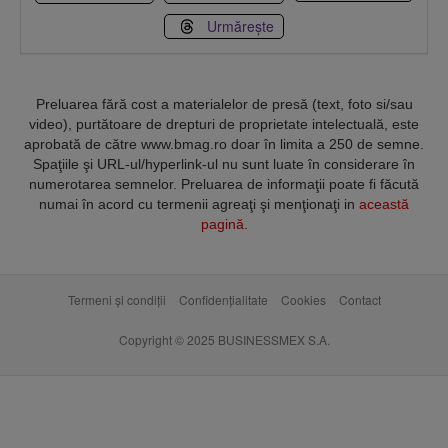
Urmărește
Preluarea fără cost a materialelor de presă (text, foto si/sau
video), purtătoare de drepturi de proprietate intelectuală, este
aprobată de către www.bmag.ro doar în limita a 250 de semne.
Spaţiile şi URL-ul/hyperlink-ul nu sunt luate în considerare în
numerotarea semnelor. Preluarea de informaţii poate fi făcută
numai în acord cu termenii agreaţi şi menţionaţi in
această
pagină
.
Termeni și condiții
Confidențialitate
Cookies
Contact
Copyright © 2025 BUSINESSMEX S.A.