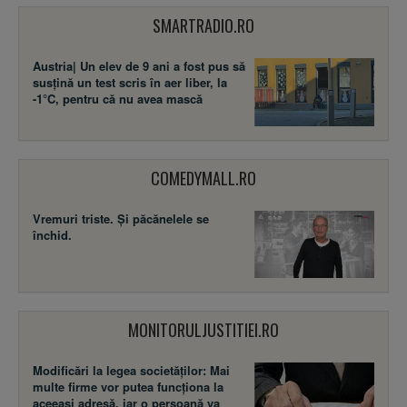
SMARTRADIO.RO
Austria| Un elev de 9 ani a fost pus să
susţină un test scris în aer liber, la
-1°C, pentru că nu avea mască
COMEDYMALL.RO
Vremuri triste. Şi păcănelele se
închid.
MONITORULJUSTITIEI.RO
Modificări la legea societăţilor: Mai
multe firme vor putea funcţiona la
aceeaşi adresă, iar o persoană va