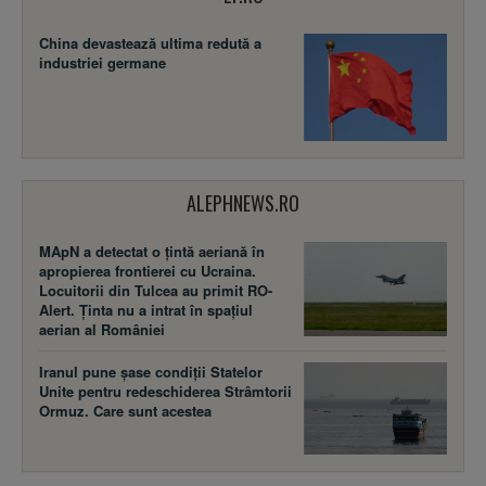
China devastează ultima redută a
industriei germane
ALEPHNEWS.RO
MApN a detectat o țintă aeriană în
apropierea frontierei cu Ucraina.
Locuitorii din Tulcea au primit RO-
Alert. Ținta nu a intrat în spațiul
aerian al României
Iranul pune șase condiții Statelor
Unite pentru redeschiderea Strâmtorii
Ormuz. Care sunt acestea