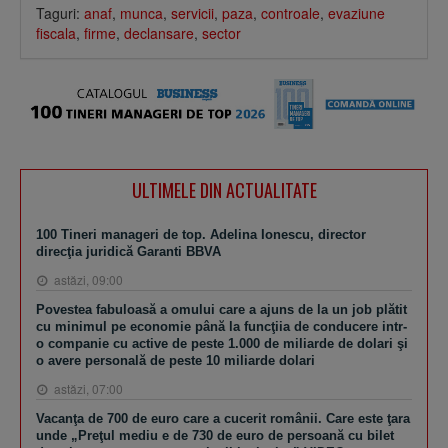
Taguri:
anaf
,
munca
,
servicii
,
paza
,
controale
,
evaziune
fiscala
,
firme
,
declansare
,
sector
ULTIMELE DIN ACTUALITATE
100 Tineri manageri de top. Adelina Ionescu, director
direcţia juridică Garanti BBVA
astăzi, 09:00
Povestea fabuloasă a omului care a ajuns de la un job plătit
cu minimul pe economie până la funcţiia de conducere intr-
o companie cu active de peste 1.000 de miliarde de dolari şi
o avere personală de peste 10 miliarde dolari
astăzi, 07:00
Vacanţa de 700 de euro care a cucerit românii. Care este ţara
unde „Preţul mediu e de 730 de euro de persoană cu bilet