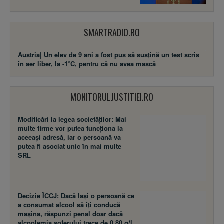
SMARTRADIO.RO
Austria| Un elev de 9 ani a fost pus să susţină un test scris
în aer liber, la -1°C, pentru că nu avea mască
MONITORULJUSTITIEI.RO
Modificări la legea societăţilor: Mai
multe firme vor putea funcţiona la
aceeaşi adresă, iar o persoană va
putea fi asociat unic în mai multe
SRL
Decizie ÎCCJ: Dacă laşi o persoană ce
a consumat alcool să îţi conducă
maşina, răspunzi penal doar dacă
alcoolemia şoferului trece de 0,80 g/l