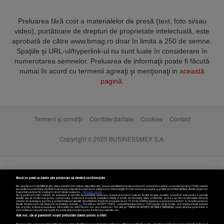
Preluarea fără cost a materialelor de presă (text, foto si/sau
video), purtătoare de drepturi de proprietate intelectuală, este
aprobată de către www.bmag.ro doar în limita a 250 de semne.
Spaţiile şi URL-ul/hyperlink-ul nu sunt luate în considerare în
numerotarea semnelor. Preluarea de informaţii poate fi făcută
numai în acord cu termenii agreaţi şi menţionaţi in
această
pagină
.
Termeni și condiții
Confidențialitate
Cookies
Contact
Copyright © 2025 BUSINESSMEX S.A.
Nouă ne pasă ca datele tale personale să rămână confidențiale
Noi și partenerii noștri
589
stocăm și/sau accesăm informații pe dispozitivul dvs., precum identificatorii cookie unici pentru prelucrarea datelor cu caracter personal. Puteți accepta
sau gestiona preferințele dvs. făcând clic mai jos, respectiv vă puteți opune utilizării unui interes legitim în orice moment pe pagina cu politica de confidențialitate. Aceste alegeri vor
fi raportate partenerilor noștri și nu vă vor afecta navigarea.
Mai multe detalii
Noi si partenerii nostri (retelele de socializare si agentiile de publicitate partenere, precum si furnizorii nostri de servicii de date analitice) prelucram date pentru a permite
website-ului sa functioneze, pentru a personaliza continutul si anunturile publicitare afisate in functie de interesele si/sau profilul dvs., pentru a va oferi functionalitati aferente
retelelor de socializare si pentru a analiza traficul pe website. Beneficiati de drepturile prevazute de art. 15-22 din GDPR in legatura cu prelucrarea datelor cu caracter personal.
Aceste drepturi pot fi exercitate prin modalitatea indicata
aici
. Prin click pe “ACCEPT TOATE”, acceptati folosirea tuturor Tehnologiilor de tip Cookie, care implica inclusiv acceptul
dvs. cu privire la stocarea/accesarea informatiilor de catre Vendor-ii cu care colaboram. Prin click pe “VREAU SA MODIFIC SETARILE INDIVIDUAL” puteti schimba preferintele in
mod individual, mai putin cele legate de cookie strict necesare pentru functionarea website-ului.
Atât noi, cât și partenerii noștri prelucrăm datele pentru a oferi: