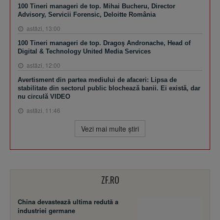
100 Tineri manageri de top. Mihai Bucheru, Director
Advisory, Servicii Forensic, Deloitte România
astăzi, 13:00
100 Tineri manageri de top. Dragoş Andronache, Head of
Digital & Technology United Media Services
astăzi, 12:00
Avertisment din partea mediului de afaceri: Lipsa de
stabilitate din sectorul public blochează banii. Ei există, dar
nu circulă VIDEO
astăzi, 11:46
Vezi mai multe ştiri
ZF.RO
China devastează ultima redută a
industriei germane