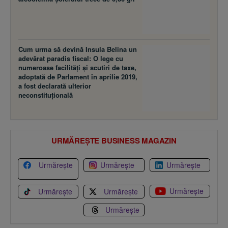
Cum urma să devină Insula Belina un
adevărat paradis fiscal: O lege cu
numeroase facilităţi şi scutiri de taxe,
adoptată de Parlament în aprilie 2019,
a fost declarată ulterior
neconstituţională
URMĂREȘTE BUSINESS MAGAZIN
Urmărește
Urmărește
Urmărește
Urmărește
Urmărește
Urmărește
Urmărește