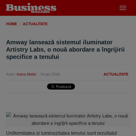
Desch
meniu
HOME
ACTUALITATE
Amway lansează sistemul iluminator
Artistry Labs, o nouă abordare a îngrijirii
specifice a tenului
Autor:
Ioana Matei
16 apr 2026
ACTUALITATE
Uniformitatea si luminozitatea tenului sunt rezultatul