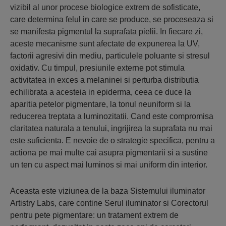
vizibil al unor procese biologice extrem de sofisticate,
care determina felul in care se produce, se proceseaza si
se manifesta pigmentul la suprafata pielii. In fiecare zi,
aceste mecanisme sunt afectate de expunerea la UV,
factorii agresivi din mediu, particulele poluante si stresul
oxidativ. Cu timpul, presiunile externe pot stimula
activitatea in exces a melaninei si perturba distributia
echilibrata a acesteia in epiderma, ceea ce duce la
aparitia petelor pigmentare, la tonul neuniform si la
reducerea treptata a luminozitatii. Cand este compromisa
claritatea naturala a tenului, ingrijirea la suprafata nu mai
este suficienta. E nevoie de o strategie specifica, pentru a
actiona pe mai multe cai asupra pigmentarii si a sustine
un ten cu aspect mai luminos si mai uniform din interior.
Aceasta este viziunea de la baza Sistemului iluminator
Artistry Labs, care contine Serul iluminator si Corectorul
pentru pete pigmentare: un tratament extrem de