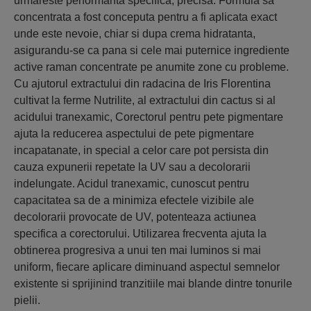
urmareste performanta specifica, precisa. Formula sa
concentrata a fost conceputa pentru a fi aplicata exact
unde este nevoie, chiar si dupa crema hidratanta,
asigurandu-se ca pana si cele mai puternice ingrediente
active raman concentrate pe anumite zone cu probleme.
Cu ajutorul extractului din radacina de Iris Florentina
cultivat la ferme Nutrilite, al extractului din cactus si al
acidului tranexamic, Corectorul pentru pete pigmentare
ajuta la reducerea aspectului de pete pigmentare
incapatanate, in special a celor care pot persista din
cauza expunerii repetate la UV sau a decolorarii
indelungate. Acidul tranexamic, cunoscut pentru
capacitatea sa de a minimiza efectele vizibile ale
decolorarii provocate de UV, potenteaza actiunea
specifica a corectorului. Utilizarea frecventa ajuta la
obtinerea progresiva a unui ten mai luminos si mai
uniform, fiecare aplicare diminuand aspectul semnelor
existente si sprijinind tranzitiile mai blande dintre tonurile
pielii.