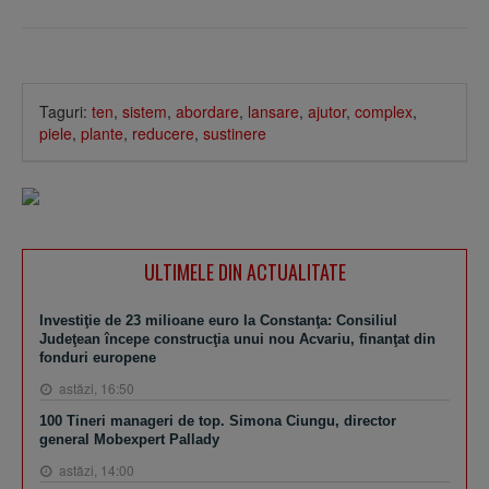
Taguri:
ten
,
sistem
,
abordare
,
lansare
,
ajutor
,
complex
,
piele
,
plante
,
reducere
,
sustinere
ULTIMELE DIN ACTUALITATE
Investiţie de 23 milioane euro la Constanţa: Consiliul
Judeţean începe construcţia unui nou Acvariu, finanţat din
fonduri europene
astăzi, 16:50
100 Tineri manageri de top. Simona Ciungu, director
general Mobexpert Pallady
astăzi, 14:00