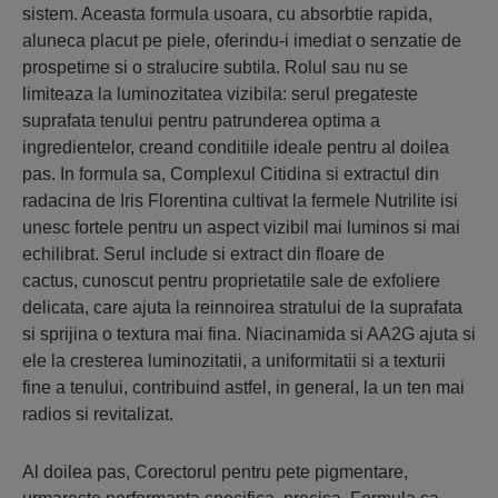
sistem. Aceasta formula usoara, cu absorbtie rapida,
aluneca placut pe piele, oferindu-i imediat o senzatie de
prospetime si o stralucire subtila. Rolul sau nu se
limiteaza la luminozitatea vizibila: serul pregateste
suprafata tenului pentru patrunderea optima a
ingredientelor, creand conditiile ideale pentru al doilea
pas. In formula sa, Complexul Citidina si extractul din
radacina de Iris Florentina cultivat la fermele Nutrilite isi
unesc fortele pentru un aspect vizibil mai luminos si mai
echilibrat. Serul include si extract din floare de
cactus, cunoscut pentru proprietatile sale de exfoliere
delicata, care ajuta la reinnoirea stratului de la suprafata
si sprijina o textura mai fina. Niacinamida si AA2G ajuta si
ele la cresterea luminozitatii, a uniformitatii si a texturii
fine a tenului, contribuind astfel, in general, la un ten mai
radios si revitalizat.
Al doilea pas, Corectorul pentru pete pigmentare,