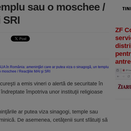
emplu sau o moschee /
i SRI
ZF C
servi
distr
pentr
antre
reşti a emis vineri o alertă de securitate în
îndreptate împotriva unor instituţii religioase
eninţările ar putea viza sinagogi, temple sau
uminică. De asemenea, cetăţenii sunt sfătuiţi să