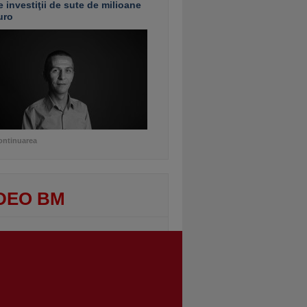
e investiţii de sute de milioane
uro
ontinuarea
DEO BM