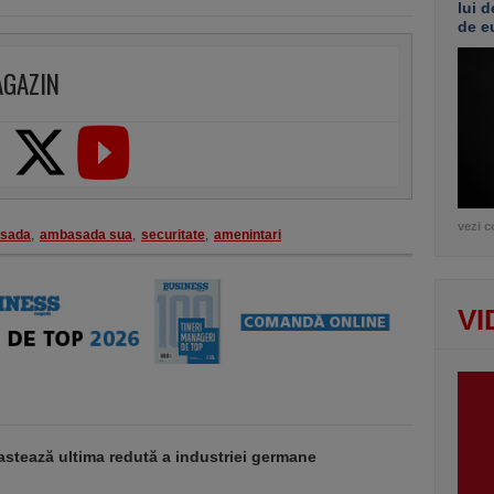
lui d
de e
AGAZIN
vezi c
sada
,
ambasada sua
,
securitate
,
amenintari
VI
stează ultima redută a industriei germane