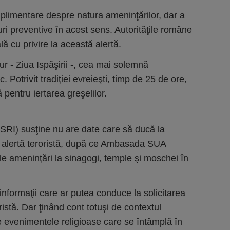
uplimentare despre natura ameninţărilor, dar a
ri preventive în acest sens. Autorităţile române
lă cu privire la această alertă.
ur - Ziua Ispăşirii -, cea mai solemnă
 Potrivit tradiţiei evreieşti, timp de 25 de ore,
 pentru iertarea greşelilor.
(SRI) susţine nu are date care să ducă la
 de alertă teroristă, după ce Ambasada SUA
le ameninţări la sinagogi, temple şi moschei în
informaţii care ar putea conduce la solicitarea
oristă. Dar ţinând cont totuşi de contextul
de evenimentele religioase care se întâmplă în