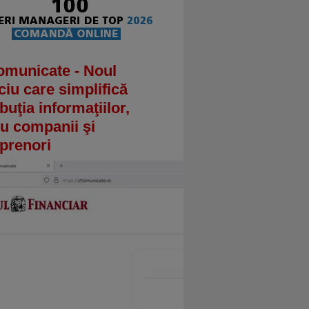
omunicate - Noul
ciu care simplifică
ibuţia informaţiilor,
u companii şi
prenori