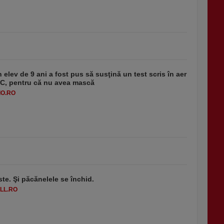
 elev de 9 ani a fost pus să susţină un test scris în aer
-1°C, pentru că nu avea mască
O.RO
ste. Şi păcănelele se închid.
LL.RO