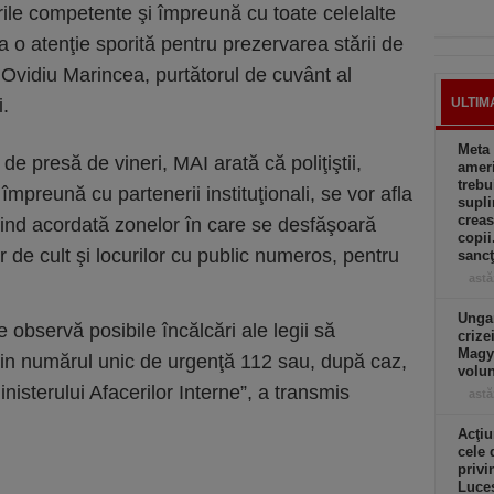
ile competente şi împreună cu toate celelalte
sta o atenţie sporită pentru prezervarea stării de
 Ovidiu Marincea, purtătorul de cuvânt al
i.
ULTIM
Meta 
e presă de vineri, MAI arată că poliţiştii,
ameri
trebu
, împreună cu partenerii instituţionali, se vor afla
supli
creas
fiind acordată zonelor în care se desfăşoară
copii
r de cult şi locurilor cu public numeros, pentru
sancţ
astă
Ungar
observă posibile încălcări ale legii să
crize
Magya
 prin numărul unic de urgenţă 112 sau, după caz,
volu
inisterului Afacerilor Interne”, a transmis
astă
Acţiu
cele 
privi
Luces