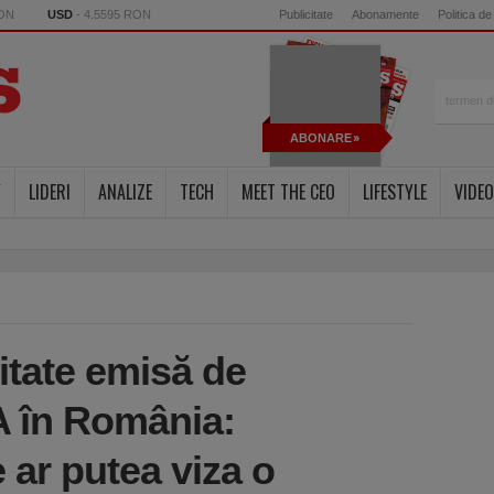
RON
USD
- 4.5595 RON
Publicitate
Abonamente
Politica de
ABONARE
Y
LIDERI
ANALIZE
TECH
MEET THE CEO
LIFESTYLE
VIDEO
itate emisă de
 în România:
 ar putea viza o