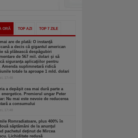
A ORĂ
TOP AZI
TOP 7 ZILE
mai are de plată: O instanţă
cană a decis că gigantul american
ie să plătească despăgubiri
mentare de 567 mil. dolari şi să
că siguranţa aplicaţiilor pentru
. Amenda suplimnetară ridică
iunile totale la aproape 1 mld. dolari
zi, 17:48
ia a depăşit cea mai dură parte a
i energetice. Premierul ungar Peter
r: Nu mai este nevoie de reducerea
ntară a consumului
zi, 17:48
nile Romradiatoare, plus 400% în
două săptămâni de la anunţul
nd pachetul deţinut de Mircea
cu. Lichiditate redusă