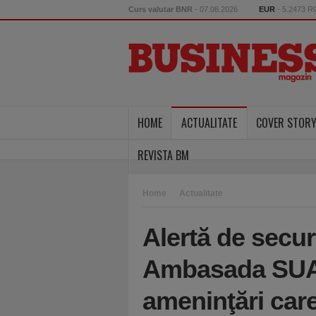
Curs valutar BNR
- 07.08.2026
EUR
- 5.2473 
HOME
ACTUALITATE
COVER STOR
REVISTA BM
Home
Actualitate
Alertă de secur
Ambasada SUA
ameninţări care