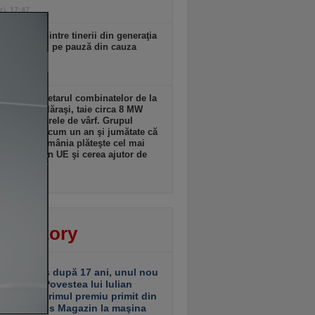
zi, 17:47
 jumătate dintre tinerii din generaţia
 pun viitorul pe pauză din cauza
or
zi, 17:47
am, proprietarul combinatelor de la
vişte şi Călăraşi, taie circa 8 MW
onsum în orele de vârf. Grupul
an avertiza acum un an şi jumătate că
tria din România plăteşte cel mai
 curent din UE şi cerea ajutor de
zi, 17:47
ver story
ariu închis după 17 ani, unul nou
 deschis. Povestea lui Iulian
ciu de la primul premiu primit din
ea Business Magazin la maşina