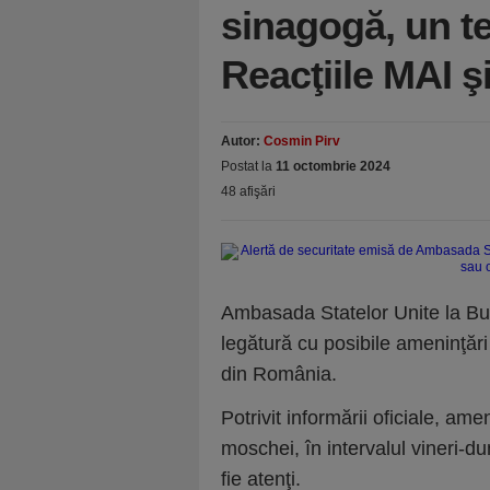
sinagogă, un t
Reacţiile MAI ş
Autor:
Cosmin Pirv
Postat la
11 octombrie 2024
48 afişări
Ambasada Statelor Unite la Bucu
legătură cu posibile ameninţări 
din România.
Potrivit informării oficiale, am
moschei, în intervalul vineri-d
fie atenţi.