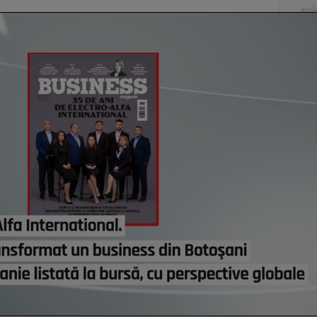
astă
Peste
Z îşi
banil
astă
Donal
Târgo
din c
itali
indus
scump
stat
astă
Co
Un p
abia
Stan
part