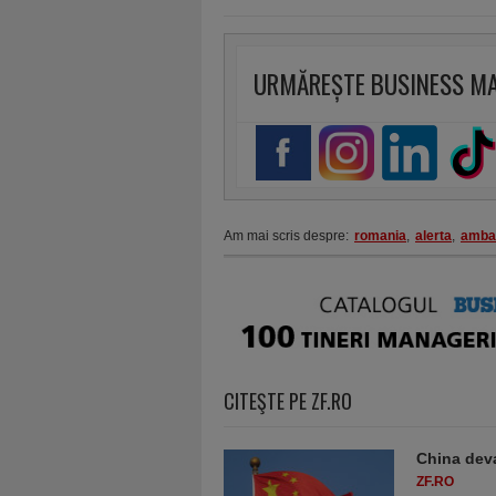
URMĂREȘTE BUSINESS M
Am mai scris despre:
romania
,
alerta
,
amba
CITEŞTE PE ZF.RO
China deva
ZF.RO