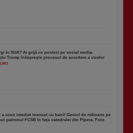
rgi în SUA? Ai grijă ce postezi pe social media.
ția Trump înăsprește procesul de acordare a vizelor
S.RO
i a scos imediat teancul cu bani! Gestul de milioane pe
ăcut patronul FCSB în fața catedralei din Pipera. Foto