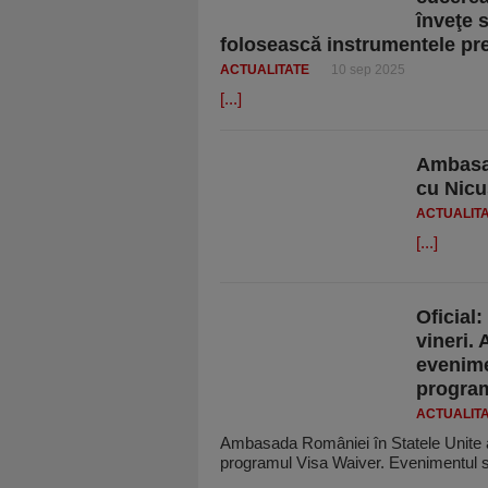
înveţe 
folosească instrumentele pr
ACTUALITATE
10 sep 2025
[...]
Ambasa
cu Nicu
ACTUALIT
[...]
Oficial
vineri.
evenime
program
ACTUALIT
Ambasada României în Statele Unite ale
programul Visa Waiver. Evenimentul 