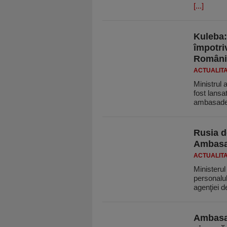
[...]
Kuleba:
împotri
Români
ACTUALIT
Ministrul 
fost lansa
ambasade
Rusia d
Ambasa
ACTUALIT
Ministerul
personalu
agenţiei 
Ambasad