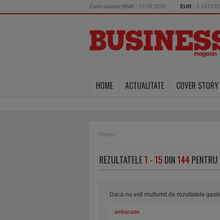
Curs valutar BNR
- 07.08.2026
EUR
- 5.2473 
HOME
ACTUALITATE
COVER STORY
Home
REZULTATELE
1 - 15
DIN
144
PENTRU 
Daca nu esti multumit de rezultatele gasi