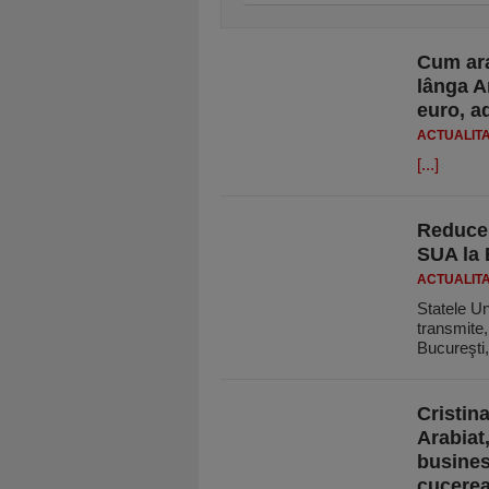
Cum ara
lânga A
euro, a
ACTUALIT
[...]
Reducer
SUA la 
ACTUALIT
Statele Un
transmite,
Bucureşti
Cristin
Arabiat
busines
cucerea