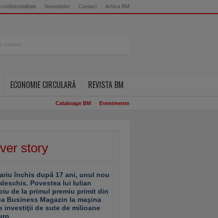
 confidentialitate
Newsletter
Contact
Arhiva BM
ECONOMIE CIRCULARĂ
REVISTA BM
Cataloage BM
Evenimente
ver story
ariu închis după 17 ani, unul nou
 deschis. Povestea lui Iulian
ciu de la primul premiu primit din
ea Business Magazin la maşina
e investiţii de sute de milioane
uro