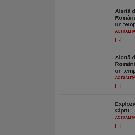
Alertă 
România
un temp
ACTUALIT
[...]
Alertă 
România
un temp
ACTUALIT
[...]
Explozi
Cipru
ACTUALIT
[...]