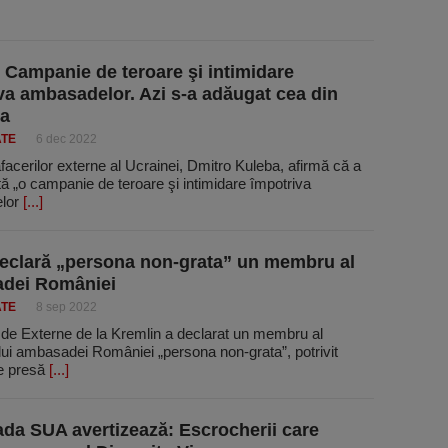
 Campanie de teroare şi intimidare
va ambasadelor. Azi s-a adăugat cea din
a
ATE
6 dec 2022
afacerilor externe al Ucrainei, Dmitro Kuleba, afirmă că a
tă „o campanie de teroare şi intimidare împotriva
lor
[...]
eclară „persona non-grata” un membru al
dei României
ATE
8 sep 2022
 de Externe de la Kremlin a declarat un membru al
lui ambasadei României „persona non-grata”, potrivit
de presă
[...]
a SUA avertizează: Escrocherii care