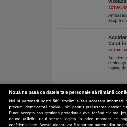
vizează
ACTUALIT
Ambasada 
asupra un
Acciden
făcut î
ACTUALIT
Accidentu
dimineaţa,
înainte d
Nouă ne pasă ca datele tale personale să rămână confi
Noi și partenerii noștri
589
stocăm și/sau accesăm informații pe
precum identificatorii cookie unici pentru prelucrarea datelor c
Puteți accepta sau gestiona preferințele dvs. făcând clic mai jos,
PRIMA PAGINĂ
ACTUALITATE
CO
opune utilizării unui interes legitim în orice moment pe pag
confidențialitate. Aceste alegeri vor fi raportate partenerilor noștr