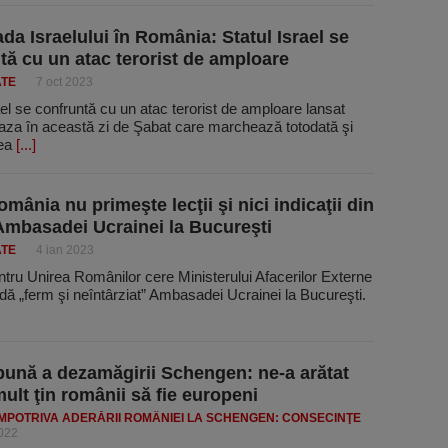
a Israelului în România: Statul Israel se
tă cu un atac terorist de amploare
ATE
7 oct 2023
ael se confruntă cu un atac terorist de amploare lansat
aza în această zi de Şabat care marchează totodată şi
rea
[...]
mânia nu primeşte lecţii şi nici indicaţii din
Ambasadei Ucrainei la Bucureşti
ATE
4 ian 2023
ntru Unirea Românilor cere Ministerului Afacerilor Externe
ă „ferm şi neîntârziat” Ambasadei Ucrainei la Bucureşti.
bună a dezamăgirii Schengen: ne-a arătat
mult ţin românii să fie europeni
ÎMPOTRIVA ADERĂRII ROMÂNIEI LA SCHENGEN: CONSECINŢE
022