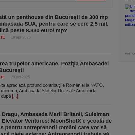
tă un penthouse din Bucureşti de 300 mp
mbasada SUA, pentru care se cere 2,5 mil.
dică peste 8.330 euro/ mp?
ATE
19 apr 2026
vezi c
ea trupelor americane. Poziţia Ambasadei
Bucureşti
ATE
29 oct 2025
ite apreciază profund contribuţiile României la NATO,
 miercuri, Ambasada Statelor Unite ale Americii la
, după
[...]
a Dragu, Ambasada Marii Britanii, Suleiman
, Elevator Ventures: MoonShotX e şcoală de
s pentru antreprenorii români care vor să
scă pieţe externe: Antreprenorii trebuie să