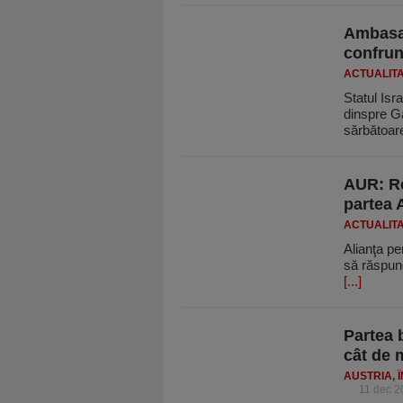
Ambasad
confrun
ACTUALIT
Statul Isr
dinspre G
sărbătoa
AUR: Ro
partea 
ACTUALIT
Alianţa pe
să răspund
[...]
Partea 
cât de 
AUSTRIA, 
11 dec 2