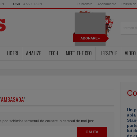
RON
USD
- 4.5595 RON
Publicitate
Abonamente
Politica de
ABONARE
LIDERI
ANALIZE
TECH
MEET THE CEO
LIFESTYLE
VIDEO
Co
"
AMBASADA
"
Un p
abia
Stan
te poti schimba termenul de cautare in campul de mai jos:
part
lui d
de e