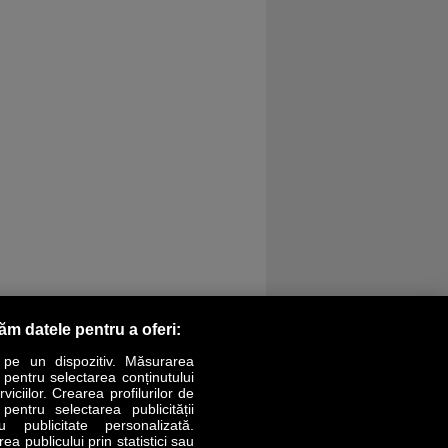
răm datele pentru a oferi:
 pe un dispozitiv. Măsurarea
r pentru selectarea conținutului
iciilor. Crearea profilurilor de
 pentru selectarea publicității
LIFESTYLE
SPECIAL
OPINII
u publicitate personalizată.
a publicului prin statistici sau