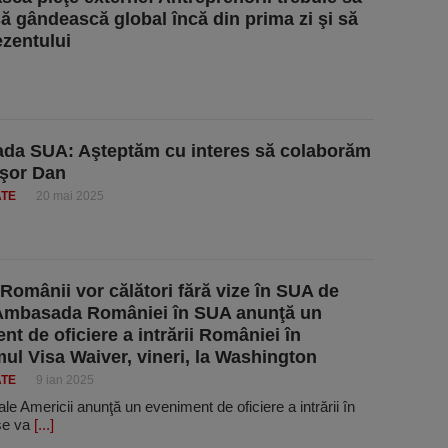
să gândească global încă din prima zi şi să
ezentului
da SUA: Aşteptăm cu interes să colaborăm
şor Dan
ATE
20 mai 2025
: Românii vor călători fără vize în SUA de
 Ambasada României în SUA anunţă un
nt de oficiere a intrării României în
ul Visa Waiver, vineri, la Washington
ATE
9 ian 2025
 Americii anunţă un eveniment de oficiere a intrării în
se va
[...]