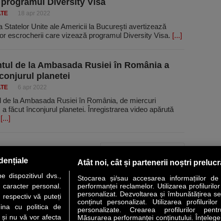
 programul Diversity Visa
ATE
18 apr 2022
Statelor Unite ale Americii la Bucureşti avertizează
or escrocherii care vizează programul Diversity Visa.
[...]
tul de la Ambasada Rusiei în România a
nconjurul planetei
ATE
6 apr 2022
l de la Ambasada Rusiei în România, de miercuri
 a făcut înconjurul planetei. Înregistrarea video apărută
e
[...]
PAGINA URMĂTOARE »
dențiale
Atât noi, cât și partenerii noștri preluc
 dispozitivul dvs.,
Stocarea și/sau accesarea informațiilor de
u caracter personal.
performanței reclamelor. Utilizarea profilurilo
personalizat. Dezvoltarea și îmbunătățirea serv
 respectiv vă puteți
conținut personalizat. Utilizarea profilurilor
VER STORY
LIDERI
ANALIZE
HI-TECH
MEET THE CEO
ina cu politica de
personalizate. Crearea profilurilor pentr
i și nu vă vor afecta
Măsurarea performanței conținutului. Înțelegere