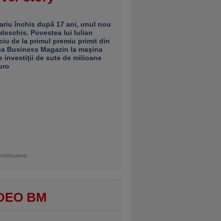
ariu închis după 17 ani, unul nou
 deschis. Povestea lui Iulian
ciu de la primul premiu primit din
ea Business Magazin la maşina
e investiţii de sute de milioane
uro
ontinuarea
DEO BM