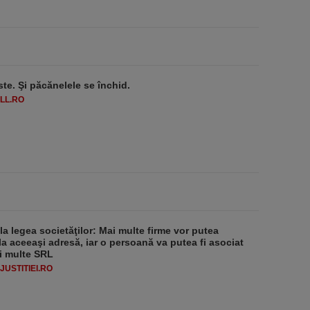
ste. Şi păcănelele se închid.
LL.RO
 la legea societăţilor: Mai multe firme vor putea
la aceeaşi adresă, iar o persoană va putea fi asociat
i multe SRL
USTITIEI.RO