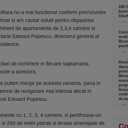
100 C
busin
iliara nu a mai functionat conform previziunilor
Chief
armat si am cautat solutii pentru depasirea
ieri,
hirierii de apartamente de 2,3,4 camere si
Comi
clarat Edward Popescu, directorul general al
modif
Bruxe
esidence.
pierd
ieri,
Român
icitari de inchiriere in fiecare saptamana,
dezvo
ectie a acestora.
primi
Minis
manda
a putem merge pe aceasta varianta, pana in
progr
Acasă
semne de revigorare mai intensa decat in
credi
arat Edward Popescu.
de eu
ieri,
mente cu 1, 2, 3, 4 camere, si penthouse-uri
 si 250 de metri patrati si terase amenajate de
Co