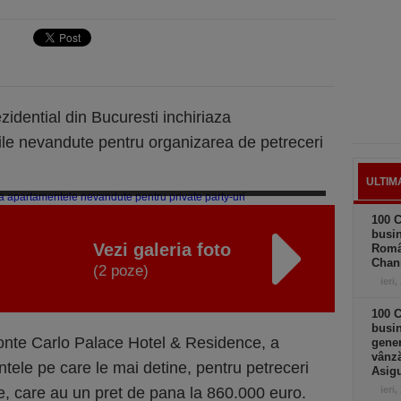
idential din Bucuresti inchiriaza
ile nevandute pentru organizarea de petreceri
ULTIM
n dezvoltator inchiriaza apartamentele nevandute pentru private party-uri
100 C
busin
Vezi galeria foto
Româ
Chan
(2 poze)
ieri,
100 C
busin
onte Carlo Palace Hotel & Residence, a
gener
vânză
tele pe care le mai detine, pentru petreceri
Asigu
le, care au un pret de pana la 860.000 euro.
ieri,