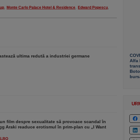
oup
,
Monte Carlo Palace Hotel & Residence
,
Edward Popescu
,
COVE
stează ultima redută a industriei germane
Alfa
tran
Boto
burs
UR
un film despre sexualitate să provoace scandal în
g Araki readuce erotismul în prim-plan cu „I Want
S.RO