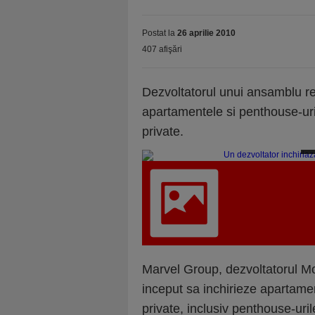
Postat la
26 aprilie 2010
407 afişări
Dezvoltatorul unui ansamblu rez
apartamentele si penthouse-ur
private.
U
Marvel Group, dezvoltatorul M
inceput sa inchirieze apartamen
private, inclusiv penthouse-uri