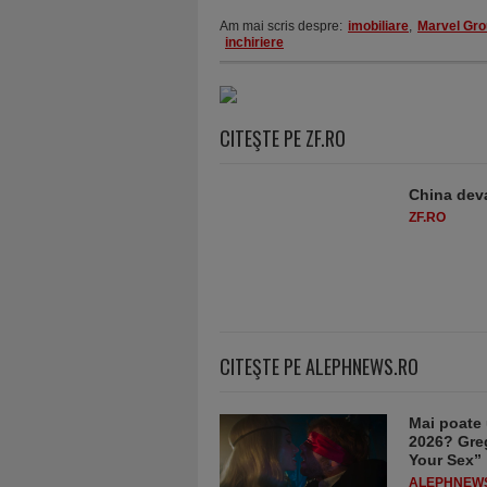
Am mai scris despre:
imobiliare
,
Marvel Gr
inchiriere
CITEŞTE PE ZF.RO
China deva
ZF.RO
CITEŞTE PE ALEPHNEWS.RO
Mai poate 
2026? Greg
Your Sex”
ALEPHNEW