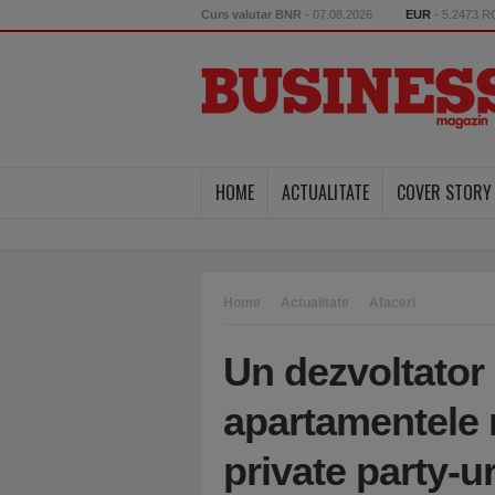
Curs valutar BNR
- 07.08.2026
EUR
- 5.2473 
HOME
ACTUALITATE
COVER STORY
Home
Actualitate
Afaceri
Un dezvoltator 
apartamentele 
private party-ur