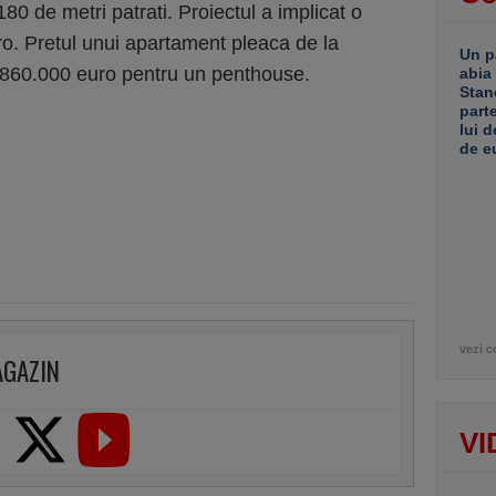
180 de metri patrati. Proiectul a implicat o
ro. Pretul unui apartament pleaca de la
Un p
a 860.000 euro pentru un penthouse.
abia
Stan
part
lui d
de e
vezi c
AGAZIN
VI