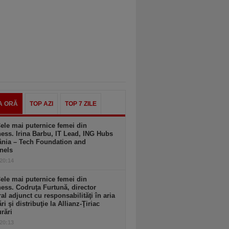
A ORĂ
TOP AZI
TOP 7 ZILE
ele mai puternice femei din
ess. Irina Barbu, IT Lead, ING Hubs
nia – Tech Foundation and
nels
 20:14
ele mai puternice femei din
ess. Codruţa Furtună, director
al adjunct cu responsabilităţi în aria
ri şi distribuţie la Allianz-Ţiriac
rări
 20:13