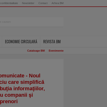
 confidentialitate
Newsletter
Contact
Arhiva BM
ECONOMIE CIRCULARĂ
REVISTA BM
Cataloage BM
Evenimente
omunicate - Noul
ciu care simplifică
ibuţia informaţiilor,
u companii şi
prenori