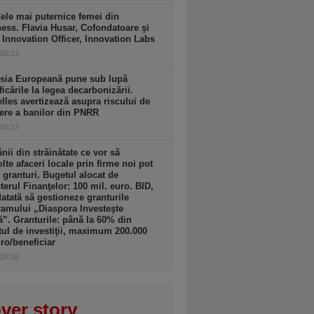
ele mai puternice femei din
ess. Flavia Husar, Cofondatoare şi
 Innovation Officer, Innovation Labs
 20:13
sia Europeană pune sub lupă
icările la legea decarbonizării.
lles avertizează asupra riscului de
ere a banilor din PNRR
 19:17
ii din străinătate ce vor să
lte afaceri locale prin firme noi pot
 granturi. Bugetul alocat de
terul Finanţelor: 100 mil. euro. BID,
tată să gestioneze granturile
amului „Diaspora Investeşte
”. Granturile: până la 60% din
tul de investiţii, maximum 200.000
ro/beneficiar
 19:16
ver story