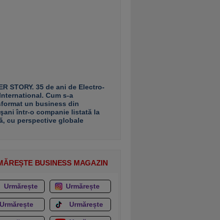
R STORY. 35 de ani de Electro-
 International. Cum s-a
sformat un business din
şani într-o companie listată la
ă, cu perspective globale
MĂREȘTE BUSINESS MAGAZIN
Urmărește
Urmărește
Urmărește
Urmărește