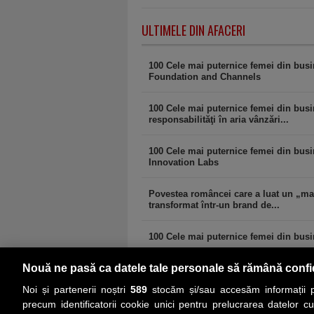
ULTIMELE DIN AFACERI
100 Cele mai puternice femei din bus
Foundation and Channels
100 Cele mai puternice femei din busi
responsabilităţi în aria vânzări...
100 Cele mai puternice femei din busin
Innovation Labs
Povestea româncei care a luat un „mald
transformat într-un brand de...
100 Cele mai puternice femei din bus
Nouă ne pasă ca datele tale personale să rămână confi
comments powered by
Disqus
Noi și partenerii noștri
589
stocăm și/sau accesăm informații pe
precum identificatorii cookie unici pentru prelucrarea datelor c