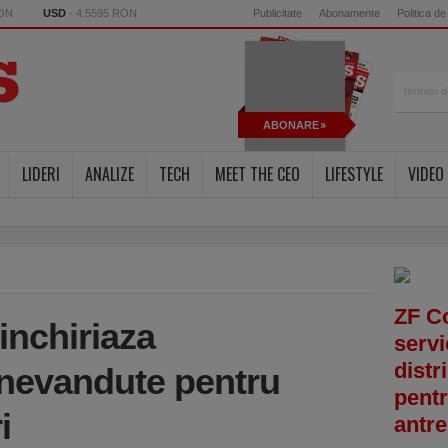
RON
USD
- 4.5595 RON
Publicitate
Abonamente
Politica de
ABONARE
LIDERI
ANALIZE
TECH
MEET THE CEO
LIFESTYLE
VIDEO
ZF C
inchiriaza
servi
distr
nevandute pentru
pentr
i
antre