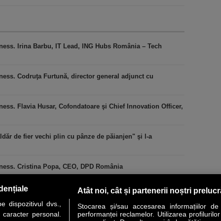
iness. Irina Barbu, IT Lead, ING Hubs România – Tech
ness. Codruţa Furtună, director general adjunct cu
ess. Flavia Husar, Cofondatoare şi Chief Innovation Officer,
ăr de fier vechi plin cu pânze de păianjen" şi l-a
iness. Cristina Popa, CEO, DPD România
dențiale
Atât noi, cât și partenerii noștri preluc
 dispozitivul dvs.,
Stocarea și/sau accesarea informațiilor de
u caracter personal.
performanței reclamelor. Utilizarea profilurilo