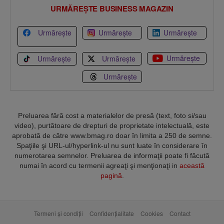
URMĂREȘTE BUSINESS MAGAZIN
Urmărește
Urmărește
Urmărește
Urmărește
Urmărește
Urmărește
Urmărește
Preluarea fără cost a materialelor de presă (text, foto si/sau
video), purtătoare de drepturi de proprietate intelectuală, este
aprobată de către www.bmag.ro doar în limita a 250 de semne.
Spaţiile şi URL-ul/hyperlink-ul nu sunt luate în considerare în
numerotarea semnelor. Preluarea de informaţii poate fi făcută
numai în acord cu termenii agreaţi şi menţionaţi in
această
pagină
.
Termeni și condiții
Confidențialitate
Cookies
Contact