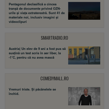
Pentagonul declasifică a cincea
tranșă de documente privind OZN-
urile și viața extraterestră. Sunt 41 de
materiale noi, inclusiv imagini și
videoclipuri
SMARTRADIO.RO
Austria| Un elev de 9 ani a fost pus să
susţină un test scris în aer liber, la
-1°C, pentru că nu avea mască
COMEDYMALL.RO
Vremuri triste. Şi păcănelele se
închid.