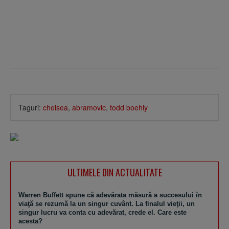
Taguri:
chelsea
,
abramovic
,
todd boehly
ULTIMELE DIN ACTUALITATE
Warren Buffett spune că adevărata măsură a succesului în
viaţă se rezumă la un singur cuvânt. La finalul vieţii, un
singur lucru va conta cu adevărat, crede el. Care este
acesta?