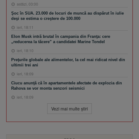
astăzi, 03:00
Şoc în SUA. 23.000 de locuri de muncă au dispărut în iulie
deşi se estima o creştere de 100.000
ieri, 18:11
Elon Musk intră brutal în campania din Franţa: cere
„reducerea la tăcere” a candidatei Marine Tondel
ieri, 18:10
Preţurile globale ale alimentelor, la cel mai ridicat nivel din
ultimii trei ani
ieri, 18:09
Ciucu anunţă că în apartamentele afectate de explozia din
Rahova se vor monta senzori seismici
ieri, 18:09
Vezi mai multe ştiri