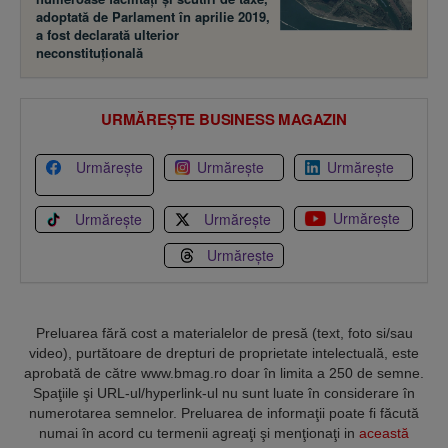
adoptată de Parlament în aprilie 2019,
a fost declarată ulterior
neconstituţională
URMĂREȘTE BUSINESS MAGAZIN
Urmărește
Urmărește
Urmărește
Urmărește
Urmărește
Urmărește
Urmărește
Preluarea fără cost a materialelor de presă (text, foto si/sau
video), purtătoare de drepturi de proprietate intelectuală, este
aprobată de către www.bmag.ro doar în limita a 250 de semne.
Spaţiile şi URL-ul/hyperlink-ul nu sunt luate în considerare în
numerotarea semnelor. Preluarea de informaţii poate fi făcută
numai în acord cu termenii agreaţi şi menţionaţi in
această