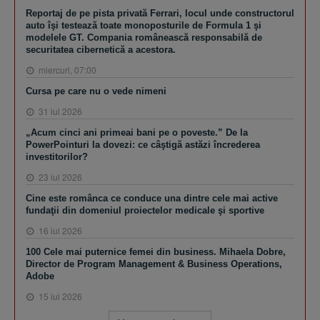
Reportaj de pe pista privată Ferrari, locul unde constructorul
auto îşi testează toate monoposturile de Formula 1 şi
modelele GT. Compania românească responsabilă de
securitatea cibernetică a acestora.
miercuri, 07:00
Cursa pe care nu o vede nimeni
31 iul 2026
„Acum cinci ani primeai bani pe o poveste.” De la
PowerPointuri la dovezi: ce câştigă astăzi încrederea
investitorilor?
23 iul 2026
Cine este românca ce conduce una dintre cele mai active
fundaţii din domeniul proiectelor medicale şi sportive
16 iul 2026
100 Cele mai puternice femei din business. Mihaela Dobre,
Director de Program Management & Business Operations,
Adobe
15 iul 2026