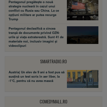
Pentagonul pregătește o nouă
strategie nucleară în cazul unui
conflict cu Rusia sau China. La ce
opțiuni militare ar putea recurge
Trump
Pentagonul declasifică a cincea
tranșă de documente privind OZN-
urile și viața extraterestră. Sunt 41 de
materiale noi, inclusiv imagini și
videoclipuri
SMARTRADIO.RO
Austria| Un elev de 9 ani a fost pus să
susţină un test scris în aer liber, la
-1°C, pentru că nu avea mască
COMEDYMALL.RO