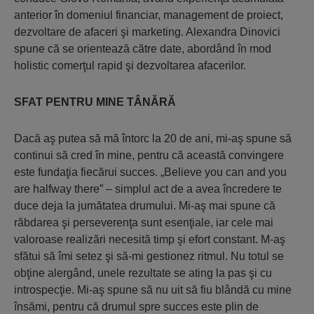
anterior în domeniul financiar, management de proiect,
dezvoltare de afaceri şi marketing. Alexandra Dinovici
spune că se orientează către date, abordând în mod
holistic comerţul rapid şi dezvoltarea afacerilor.
SFAT PENTRU MINE TÂNĂRĂ
Dacă aş putea să mă întorc la 20 de ani, mi-aş spune să
continui să cred în mine, pentru că această convingere
este fundaţia fiecărui succes. „Believe you can and you
are halfway there” – simplul act de a avea încredere te
duce deja la jumătatea drumului. Mi-aş mai spune că
răbdarea şi perseverenţa sunt esenţiale, iar cele mai
valoroase realizări necesită timp şi efort constant. M-aş
sfătui să îmi setez şi să-mi gestionez ritmul. Nu totul se
obţine alergând, unele rezultate se ating la pas şi cu
introspecţie. Mi-aş spune să nu uit să fiu blândă cu mine
însămi, pentru că drumul spre succes este plin de