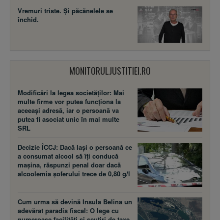
Vremuri triste. Şi păcănelele se
închid.
MONITORULJUSTITIEI.RO
Modificări la legea societăţilor: Mai
multe firme vor putea funcţiona la
aceeaşi adresă, iar o persoană va
putea fi asociat unic în mai multe
SRL
Decizie ÎCCJ: Dacă laşi o persoană ce
a consumat alcool să îţi conducă
maşina, răspunzi penal doar dacă
alcoolemia şoferului trece de 0,80 g/l
Cum urma să devină Insula Belina un
adevărat paradis fiscal: O lege cu
numeroase facilităţi şi scutiri de taxe,