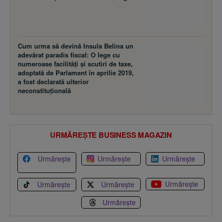
Cum urma să devină Insula Belina un
adevărat paradis fiscal: O lege cu
numeroase facilităţi şi scutiri de taxe,
adoptată de Parlament în aprilie 2019,
a fost declarată ulterior
neconstituţională
URMĂREȘTE BUSINESS MAGAZIN
Urmărește
Urmărește
Urmărește
Urmărește
Urmărește
Urmărește
Urmărește