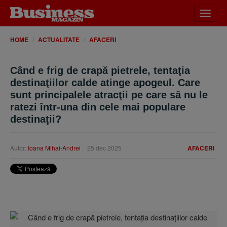
Desch
meniu
HOME
ACTUALITATE
AFACERI
Când e frig de crapă pietrele, tentaţia
destinaţiilor calde atinge apogeul. Care
sunt principalele atracţii pe care să nu le
ratezi într-una din cele mai populare
destinaţii?
Autor:
Ioana Mihai-Andrei
25 dec 2025
AFACERI