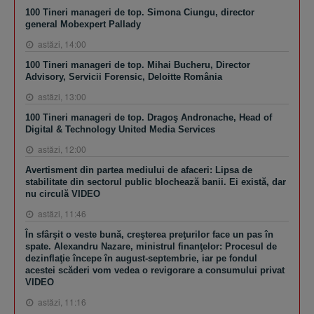
100 Tineri manageri de top. Simona Ciungu, director
general Mobexpert Pallady
astăzi, 14:00
100 Tineri manageri de top. Mihai Bucheru, Director
Advisory, Servicii Forensic, Deloitte România
astăzi, 13:00
100 Tineri manageri de top. Dragoş Andronache, Head of
Digital & Technology United Media Services
astăzi, 12:00
Avertisment din partea mediului de afaceri: Lipsa de
stabilitate din sectorul public blochează banii. Ei există, dar
nu circulă VIDEO
astăzi, 11:46
În sfârşit o veste bună, creşterea preţurilor face un pas în
spate. Alexandru Nazare, ministrul finanţelor: Procesul de
dezinflaţie începe în august-septembrie, iar pe fondul
acestei scăderi vom vedea o revigorare a consumului privat
VIDEO
astăzi, 11:16