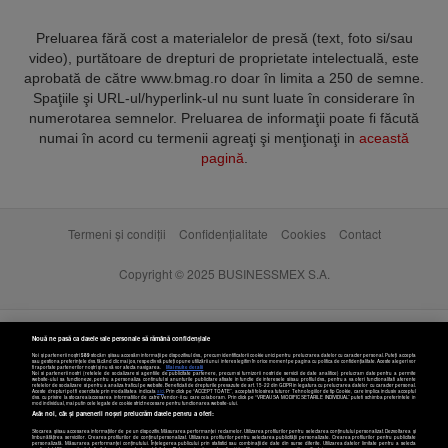
Preluarea fără cost a materialelor de presă (text, foto si/sau
video), purtătoare de drepturi de proprietate intelectuală, este
aprobată de către www.bmag.ro doar în limita a 250 de semne.
Spaţiile şi URL-ul/hyperlink-ul nu sunt luate în considerare în
numerotarea semnelor. Preluarea de informaţii poate fi făcută
numai în acord cu termenii agreaţi şi menţionaţi in
această
pagină
.
Termeni și condiții
Confidențialitate
Cookies
Contact
Copyright © 2025 BUSINESSMEX S.A.
Nouă ne pasă ca datele tale personale să rămână confidențiale
Noi și partenerii noștri
589
stocăm și/sau accesăm informații pe dispozitivul dvs., precum identificatorii cookie unici pentru prelucrarea datelor cu caracter personal. Puteți accepta
sau gestiona preferințele dvs. făcând clic mai jos, respectiv vă puteți opune utilizării unui interes legitim în orice moment pe pagina cu politica de confidențialitate. Aceste alegeri vor
fi raportate partenerilor noștri și nu vă vor afecta navigarea.
Mai multe detalii
Noi si partenerii nostri (retelele de socializare si agentiile de publicitate partenere, precum si furnizorii nostri de servicii de date analitice) prelucram date pentru a permite
website-ului sa functioneze, pentru a personaliza continutul si anunturile publicitare afisate in functie de interesele si/sau profilul dvs., pentru a va oferi functionalitati aferente
retelelor de socializare si pentru a analiza traficul pe website. Beneficiati de drepturile prevazute de art. 15-22 din GDPR in legatura cu prelucrarea datelor cu caracter personal.
Aceste drepturi pot fi exercitate prin modalitatea indicata
aici
. Prin click pe “ACCEPT TOATE”, acceptati folosirea tuturor Tehnologiilor de tip Cookie, care implica inclusiv acceptul
dvs. cu privire la stocarea/accesarea informatiilor de catre Vendor-ii cu care colaboram. Prin click pe “VREAU SA MODIFIC SETARILE INDIVIDUAL” puteti schimba preferintele in
mod individual, mai putin cele legate de cookie strict necesare pentru functionarea website-ului.
Atât noi, cât și partenerii noștri prelucrăm datele pentru a oferi:
Stocarea și/sau accesarea informațiilor de pe un dispozitiv. Măsurarea performanței reclamelor. Utilizarea profilurilor pentru selectarea conținutului personalizat. Dezvoltarea și
îmbunătățirea serviciilor. Crearea profilurilor de conținut personalizat. Utilizarea profilurilor pentru selectarea publicității personalizate. Crearea profilurilor pentru publicitate
personalizată. Măsurarea performanței conținutului. Înțelegerea publicului prin statistici sau combinații de date din surse diferite. Utilizarea datelor limitate pentru a selecta