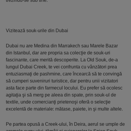
trezindu-se sub tine.
Vizitează souk-urile din Dubai
Dubai nu are Medina din Marrakech sau Marele Bazar
din Istanbul, dar are propria sa colecţie de souk-uri
fascinante, care merită descoperite. La Old Souk, de-a
lungul Dubai Creek, te vei confrunta cu vânzători prea
entuziasmaţi de pashmine, care încearcă să te convingă
să cumperi suveniruri turistice, dar pentru unii vizitatori
asta face parte din farmecul locului. Eu prefer să ocolesc
agitaţia şi să merg pe aleea din spate, prin souk-ul de
textile, unde comercianţi prietenoşi oferă o selecţie
excelentă de materiale: mătase, paiete, in şi multe altele.
Pe partea opusă a Creek-ului, în Deira, aerul se umple de