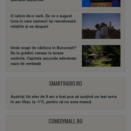
O iubire de-o vară. De ce e august
luna în care oamenii își reevaluează
relațiile și se despart
Unde scapi de căldura în București?
De la grădini retrase la terase
umbrite, Capitala ascunde adevărate
oaze de verdeață
SMARTRADIO.RO
Austria| Un elev de 9 ani a fost pus să susţină un test scris
în aer liber, la -1°C, pentru că nu avea mască
COMEDYMALL.RO