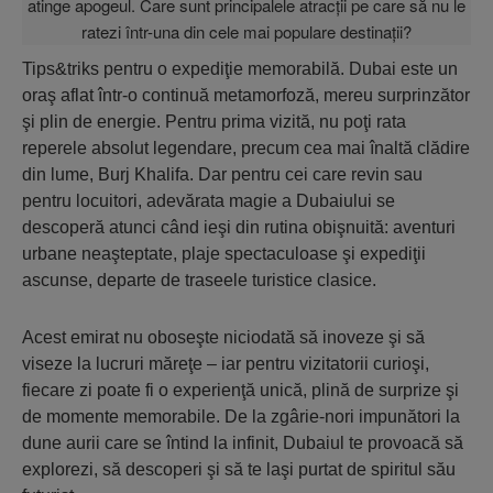
Tips&triks pentru o expediţie memorabilă. Dubai este un
oraş aflat într-o continuă metamorfoză, mereu surprinzător
şi plin de energie. Pentru prima vizită, nu poţi rata
reperele absolut legendare, precum cea mai înaltă clădire
din lume, Burj Khalifa. Dar pentru cei care revin sau
pentru locuitori, adevărata magie a Dubaiului se
descoperă atunci când ieşi din rutina obişnuită: aventuri
urbane neaşteptate, plaje spectaculoase şi expediţii
ascunse, departe de traseele turistice clasice.
Acest emirat nu oboseşte niciodată să inoveze şi să
viseze la lucruri măreţe – iar pentru vizitatorii curioşi,
fiecare zi poate fi o experienţă unică, plină de surprize şi
de momente memorabile. De la zgârie-nori impunători la
dune aurii care se întind la infinit, Dubaiul te provoacă să
explorezi, să descoperi şi să te laşi purtat de spiritul său