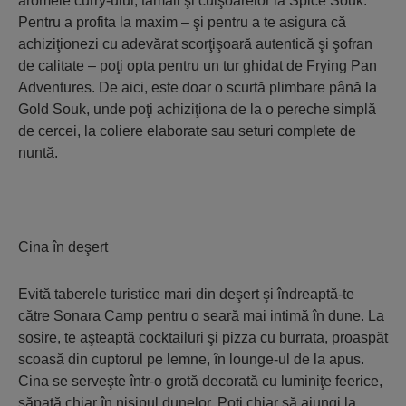
aromele curry-ului, tămâii şi cuişoarelor la Spice Souk.
Pentru a profita la maxim – şi pentru a te asigura că
achiziţionezi cu adevărat scorţişoară autentică şi şofran
de calitate – poţi opta pentru un tur ghidat de Frying Pan
Adventures. De aici, este doar o scurtă plimbare până la
Gold Souk, unde poţi achiziţiona de la o pereche simplă
de cercei, la coliere elaborate sau seturi complete de
nuntă.
Cina în deşert
Evită taberele turistice mari din deşert şi îndreaptă-te
către Sonara Camp pentru o seară mai intimă în dune. La
sosire, te aşteaptă cocktailuri şi pizza cu burrata, proaspăt
scoasă din cuptorul pe lemne, în lounge-ul de la apus.
Cina se serveşte într-o grotă decorată cu luminiţe feerice,
săpată chiar în nisipul dunelor. Poţi chiar să ajungi la