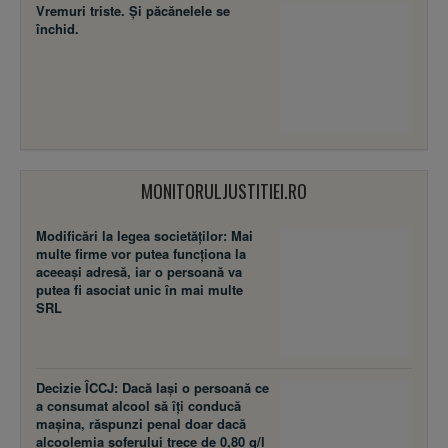
Vremuri triste. Şi păcănelele se
închid.
MONITORULJUSTITIEI.RO
Modificări la legea societăţilor: Mai
multe firme vor putea funcţiona la
aceeaşi adresă, iar o persoană va
putea fi asociat unic în mai multe
SRL
Decizie ÎCCJ: Dacă laşi o persoană ce
a consumat alcool să îţi conducă
maşina, răspunzi penal doar dacă
alcoolemia şoferului trece de 0,80 g/l