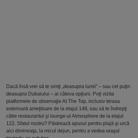
Dacă însă vrei să te simţi „deasupra lumii” – sau cel puţin
deasupra Dubaiului – ai câteva opţiuni. Poţi vizita
platformele de observaţie At The Top, inclusiv terasa
exterioară ameţitoare de la etajul 148, sau să te îndrepţi
către restaurantul şi lounge-ul Atmosphere de la etajul
122. Sfatul nostru? Păstrează apusul pentru plajă şi urcă
aici dimineaţa, la micul dejun, pentru a vedea oraşul