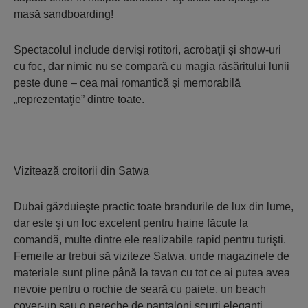
masă sandboarding!
Spectacolul include dervişi rotitori, acrobaţii şi show-uri
cu foc, dar nimic nu se compară cu magia răsăritului lunii
peste dune – cea mai romantică şi memorabilă
„reprezentaţie” dintre toate.
Vizitează croitorii din Satwa
Dubai găzduieşte practic toate brandurile de lux din lume,
dar este şi un loc excelent pentru haine făcute la
comandă, multe dintre ele realizabile rapid pentru turişti.
Femeile ar trebui să viziteze Satwa, unde magazinele de
materiale sunt pline până la tavan cu tot ce ai putea avea
nevoie pentru o rochie de seară cu paiete, un beach
cover-up sau o pereche de pantaloni scurţi eleganţi.