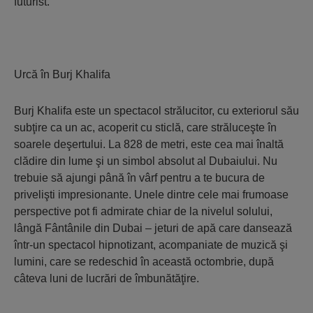
futurist.
Urcă în Burj Khalifa
Burj Khalifa este un spectacol strălucitor, cu exteriorul său
subţire ca un ac, acoperit cu sticlă, care străluceşte în
soarele deşertului. La 828 de metri, este cea mai înaltă
clădire din lume şi un simbol absolut al Dubaiului. Nu
trebuie să ajungi până în vârf pentru a te bucura de
privelişti impresionante. Unele dintre cele mai frumoase
perspective pot fi admirate chiar de la nivelul solului,
lângă Fântânile din Dubai – jeturi de apă care dansează
într-un spectacol hipnotizant, acompaniate de muzică şi
lumini, care se redeschid în această octombrie, după
câteva luni de lucrări de îmbunătăţire.