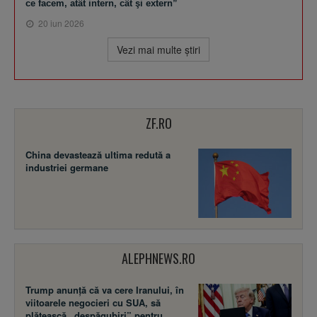
ce facem, atât intern, cât şi extern”
20 iun 2026
Vezi mai multe ştiri
ZF.RO
China devastează ultima redută a
industriei germane
ALEPHNEWS.RO
Trump anunță că va cere Iranului, în
viitoarele negocieri cu SUA, să
plătească „despăgubiri” pentru