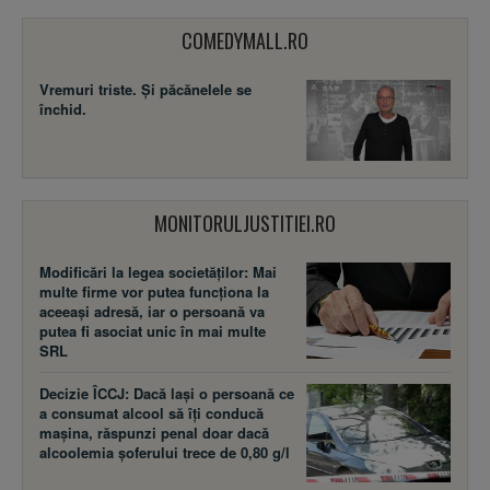
COMEDYMALL.RO
Vremuri triste. Şi păcănelele se
închid.
MONITORULJUSTITIEI.RO
Modificări la legea societăţilor: Mai
multe firme vor putea funcţiona la
aceeaşi adresă, iar o persoană va
putea fi asociat unic în mai multe
SRL
Decizie ÎCCJ: Dacă laşi o persoană ce
a consumat alcool să îţi conducă
maşina, răspunzi penal doar dacă
alcoolemia şoferului trece de 0,80 g/l