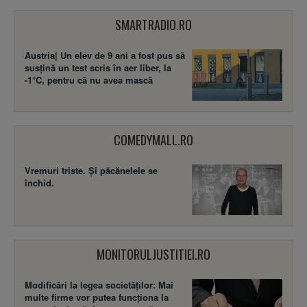
SMARTRADIO.RO
Austria| Un elev de 9 ani a fost pus să
susţină un test scris în aer liber, la
-1°C, pentru că nu avea mască
COMEDYMALL.RO
Vremuri triste. Şi păcănelele se
închid.
MONITORULJUSTITIEI.RO
Modificări la legea societăţilor: Mai
multe firme vor putea funcţiona la