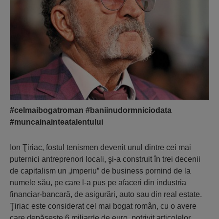
#celmaibogatroman #baniinudormniciodata
#muncainainteatalentului
Ion Ţiriac, fostul tenismen devenit unul dintre cei mai
puternici antreprenori locali, şi-a construit în trei decenii
de capitalism un „imperiu” de business pornind de la
numele său, pe care l-a pus pe afaceri din industria
financiar-bancară, de asigurări, auto sau din real estate.
Ţiriac este considerat cel mai bogat român, cu o avere
care depăşeşte 6 miliarde de euro, potrivit articolelor