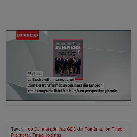
Taguri:
100 Cei mai admiraţi CEO din România
,
Ion Ţiriac
,
Proprietar
,
Ţiriac Holdings