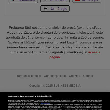
Urmărește
Preluarea fără cost a materialelor de presă (text, foto si/sau
video), purtătoare de drepturi de proprietate intelectuală, este
aprobată de către www.bmag.ro doar în limita a 250 de semne.
Spaţiile şi URL-ul/hyperlink-ul nu sunt luate în considerare în
numerotarea semnelor. Preluarea de informaţii poate fi făcută
numai în acord cu termenii agreaţi şi menţionaţi in
această
pagină
.
Termeni și condiții
Confidențialitate
Cookies
Contact
Copyright © 2025 BUSINESSMEX S.A.
Nouă ne pasă ca datele tale personale să rămână confidențiale
Noi și partenerii noștri
589
stocăm și/sau accesăm informații pe dispozitivul dvs., precum identificatorii cookie unici pentru prelucrarea datelor cu caracter personal. Puteți accepta
sau gestiona preferințele dvs. făcând clic mai jos, respectiv vă puteți opune utilizării unui interes legitim în orice moment pe pagina cu politica de confidențialitate. Aceste alegeri vor
fi raportate partenerilor noștri și nu vă vor afecta navigarea.
Mai multe detalii
Noi si partenerii nostri (retelele de socializare si agentiile de publicitate partenere, precum si furnizorii nostri de servicii de date analitice) prelucram date pentru a permite
website-ului sa functioneze, pentru a personaliza continutul si anunturile publicitare afisate in functie de interesele si/sau profilul dvs., pentru a va oferi functionalitati aferente
retelelor de socializare si pentru a analiza traficul pe website. Beneficiati de drepturile prevazute de art. 15-22 din GDPR in legatura cu prelucrarea datelor cu caracter personal.
Aceste drepturi pot fi exercitate prin modalitatea indicata
aici
. Prin click pe “ACCEPT TOATE”, acceptati folosirea tuturor Tehnologiilor de tip Cookie, care implica inclusiv acceptul