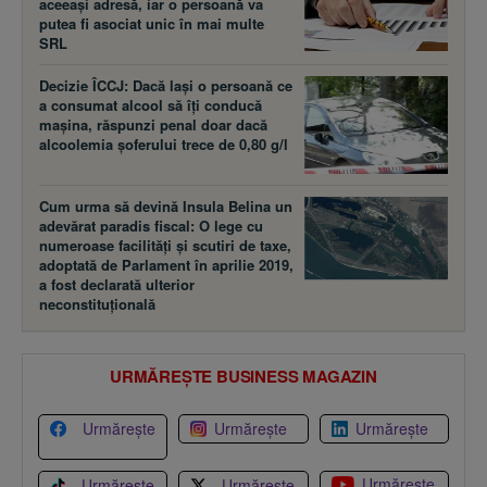
aceeaşi adresă, iar o persoană va
putea fi asociat unic în mai multe
SRL
Decizie ÎCCJ: Dacă laşi o persoană ce
a consumat alcool să îţi conducă
maşina, răspunzi penal doar dacă
alcoolemia şoferului trece de 0,80 g/l
Cum urma să devină Insula Belina un
adevărat paradis fiscal: O lege cu
numeroase facilităţi şi scutiri de taxe,
adoptată de Parlament în aprilie 2019,
a fost declarată ulterior
neconstituţională
URMĂREȘTE BUSINESS MAGAZIN
Urmărește
Urmărește
Urmărește
Urmărește
Urmărește
Urmărește