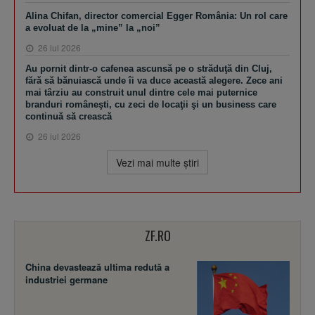
Alina Chifan, director comercial Egger România: Un rol care
a evoluat de la „mine” la „noi”
26 iul 2026
Au pornit dintr-o cafenea ascunsă pe o străduţă din Cluj,
fără să bănuiască unde îi va duce această alegere. Zece ani
mai târziu au construit unul dintre cele mai puternice
branduri româneşti, cu zeci de locaţii şi un business care
continuă să crească
26 iul 2026
Vezi mai multe ştiri
ZF.RO
China devastează ultima redută a
industriei germane