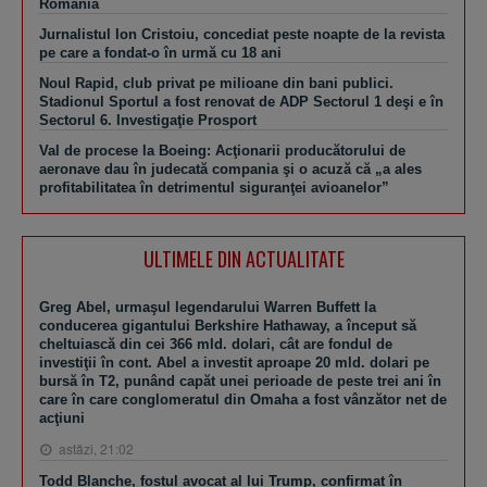
România
Jurnalistul Ion Cristoiu, concediat peste noapte de la revista
pe care a fondat-o în urmă cu 18 ani
Noul Rapid, club privat pe milioane din bani publici.
Stadionul Sportul a fost renovat de ADP Sectorul 1 deşi e în
Sectorul 6. Investigaţie Prosport
Val de procese la Boeing: Acţionarii producătorului de
aeronave dau în judecată compania şi o acuză că „a ales
profitabilitatea în detrimentul siguranţei avioanelor”
ULTIMELE DIN ACTUALITATE
Greg Abel, urmaşul legendarului Warren Buffett la
conducerea gigantului Berkshire Hathaway, a început să
cheltuiască din cei 366 mld. dolari, cât are fondul de
investiţii în cont. Abel a investit aproape 20 mld. dolari pe
bursă în T2, punând capăt unei perioade de peste trei ani în
care în care conglomeratul din Omaha a fost vânzător net de
acţiuni
astăzi, 21:02
Todd Blanche, fostul avocat al lui Trump, confirmat în