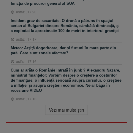
funcţia de procuror general al SUA
astăzi, 17:20
Incident grav de securitate: O dronă a pătruns în spaţiul
aerian al Bulgariei dinspre România, sâmbătă dimineaţă, şi
a explodat la aproximativ 100 de metri în interiorul graniţei
astăzi, 17:17
Meteo: Arşiţă dogoritoare, dar şi furtuni în mare parte din
ţară. Care sunt zonele afectate?
astăzi, 17:16
Cum ar arăta o Românie intrată în junk ? Alexandru Nazare,
ministrul finanţelor: Vorbim despre o creştere a costurilor
de finanţare, o influenţă serioasă asupra cursului, o creştere
a inflaţiei şi asupra creşterii economice. Ne-ar băga în
recesiune VIDEO
astăzi, 17:13
Vezi mai multe ştiri