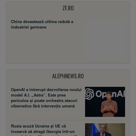
ZF.RO
China devastează ultima redută a
industriei germane
ALEPHNEWS.RO
OpenAI a întrerupt dezvoltarea noului
model A.I. „Astra”. Este prea
periculos și poate orchestra atacuri
cibernetice fără intervenție umană
Rusia acuză Ucraina şi UE că
încearcă să atragă Georgia într-un