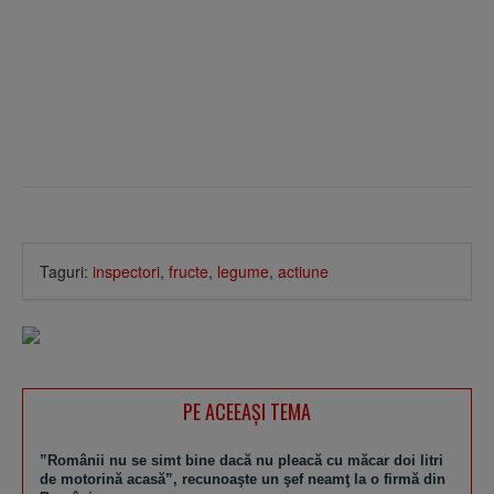
Taguri:
inspectori
,
fructe
,
legume
,
actiune
PE ACEEAŞI TEMA
”Românii nu se simt bine dacă nu pleacă cu măcar doi litri
de motorină acasă”, recunoaşte un şef neamţ la o firmă din