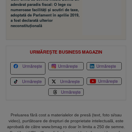
adevărat paradis fiscal: O lege cu
numeroase facilităţi şi scutiri de taxe,
adoptată de Parlament în aprilie 2019,
a fost declarată ulterior
neconstituţională
URMĂREȘTE BUSINESS MAGAZIN
Urmărește
Urmărește
Urmărește
Urmărește
Urmărește
Urmărește
Urmărește
Preluarea fără cost a materialelor de presă (text, foto si/sau
video), purtătoare de drepturi de proprietate intelectuală, este
aprobată de către www.bmag.ro doar în limita a 250 de semne.