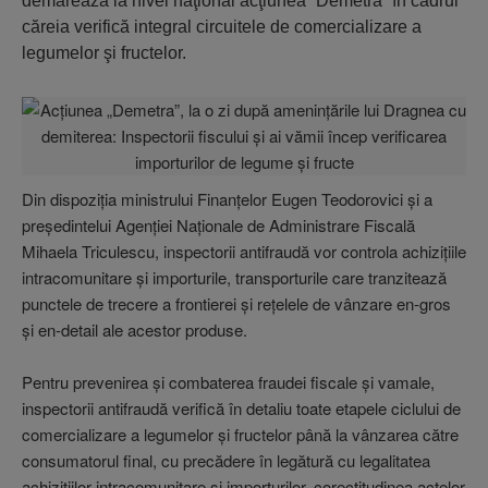
demarează la nivel naţional acţiunea ”Demetra” în cadrul
căreia verifică integral circuitele de comercializare a
legumelor şi fructelor.
Din dispoziţia ministrului Finanţelor Eugen Teodorovici şi a
preşedintelui Agenţiei Naţionale de Administrare Fiscală
Mihaela Triculescu, inspectorii antifraudă vor controla achiziţiile
intracomunitare şi importurile, transporturile care tranzitează
punctele de trecere a frontierei şi reţelele de vânzare en-gros
şi en-detail ale acestor produse.
Pentru prevenirea şi combaterea fraudei fiscale şi vamale,
inspectorii antifraudă verifică în detaliu toate etapele ciclului de
comercializare a legumelor şi fructelor până la vânzarea către
consumatorul final, cu precădere în legătură cu legalitatea
achiziţiilor intracomunitare şi importurilor, corectitudinea actelor