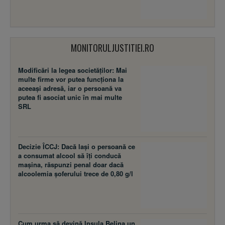
MONITORULJUSTITIEI.RO
Modificări la legea societăţilor: Mai
multe firme vor putea funcţiona la
aceeaşi adresă, iar o persoană va
putea fi asociat unic în mai multe
SRL
Decizie ÎCCJ: Dacă laşi o persoană ce
a consumat alcool să îţi conducă
maşina, răspunzi penal doar dacă
alcoolemia şoferului trece de 0,80 g/l
Cum urma să devină Insula Belina un