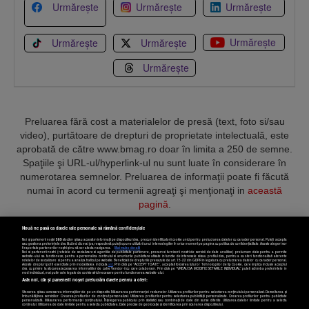
Urmărește
Urmărește
Urmărește
Urmărește
Urmărește
Urmărește
Urmărește
Preluarea fără cost a materialelor de presă (text, foto si/sau
video), purtătoare de drepturi de proprietate intelectuală, este
aprobată de către www.bmag.ro doar în limita a 250 de semne.
Spaţiile şi URL-ul/hyperlink-ul nu sunt luate în considerare în
numerotarea semnelor. Preluarea de informaţii poate fi făcută
numai în acord cu termenii agreaţi şi menţionaţi in
această
pagină
.
Nouă ne pasă ca datele tale personale să rămână confidențiale
Noi și partenerii noștri
589
stocăm și/sau accesăm informații pe dispozitivul dvs., precum identificatorii cookie unici pentru prelucrarea datelor cu caracter personal. Puteți accepta
sau gestiona preferințele dvs. făcând clic mai jos, respectiv vă puteți opune utilizării unui interes legitim în orice moment pe pagina cu politica de confidențialitate. Aceste alegeri vor
fi raportate partenerilor noștri și nu vă vor afecta navigarea.
Mai multe detalii
Noi si partenerii nostri (retelele de socializare si agentiile de publicitate partenere, precum si furnizorii nostri de servicii de date analitice) prelucram date pentru a permite
Termeni și condiții
Confidențialitate
Cookies
Contact
website-ului sa functioneze, pentru a personaliza continutul si anunturile publicitare afisate in functie de interesele si/sau profilul dvs., pentru a va oferi functionalitati aferente
retelelor de socializare si pentru a analiza traficul pe website. Beneficiati de drepturile prevazute de art. 15-22 din GDPR in legatura cu prelucrarea datelor cu caracter personal.
Aceste drepturi pot fi exercitate prin modalitatea indicata
aici
. Prin click pe “ACCEPT TOATE”, acceptati folosirea tuturor Tehnologiilor de tip Cookie, care implica inclusiv acceptul
dvs. cu privire la stocarea/accesarea informatiilor de catre Vendor-ii cu care colaboram. Prin click pe “VREAU SA MODIFIC SETARILE INDIVIDUAL” puteti schimba preferintele in
mod individual, mai putin cele legate de cookie strict necesare pentru functionarea website-ului.
Atât noi, cât și partenerii noștri prelucrăm datele pentru a oferi:
Copyright © 2025 BUSINESSMEX S.A.
Stocarea și/sau accesarea informațiilor de pe un dispozitiv. Măsurarea performanței reclamelor. Utilizarea profilurilor pentru selectarea conținutului personalizat. Dezvoltarea și
îmbunătățirea serviciilor. Crearea profilurilor de conținut personalizat. Utilizarea profilurilor pentru selectarea publicității personalizate. Crearea profilurilor pentru publicitate
personalizată. Măsurarea performanței conținutului. Înțelegerea publicului prin statistici sau combinații de date din surse diferite. Utilizarea datelor limitate pentru a selecta
Setări cookies
conținutul. Utilizarea de date limitate pentru a selecta publicitatea. Date precise de geolocație și identificarea prin scanarea dispozitivului.