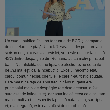
Un studiu publicat în luna februarie de BCR şi compania
de cercetare de piaţă Unlock Research, despre care am
scris în ediţia aceasta a revistei, vorbeşte despre faptul că
43% dintre despărţirile din România au ca motiv principal
banii. Nu infidelitatea, nu lipsa de afecţiune, nu certurile
pe „nu mai eşti ca la început”, ci Excelul necompletat,
cardul comun neclar, cheltuielile care n-au fost discutate.
Este mai bine faţă de anul trecut, când bugetul era
principalul motiv de despărţire (de data aceasta, a fost
surclasat de infidelitate), dar asta indică ceea ce discutam
mai demult aici – respectiv faptul că natalitatea, sau lipsa
ei, mai degrabă, este cauzată şi de o problemă