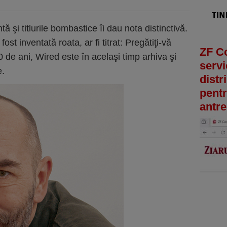
 şi titlurile bombastice îi dau nota distinctivă.
ost inventată roata, ar fi titrat: Pregătiţi-vă
ZF C
 de ani, Wired este în acelaşi timp arhiva şi
servi
e.
distr
pentr
antre