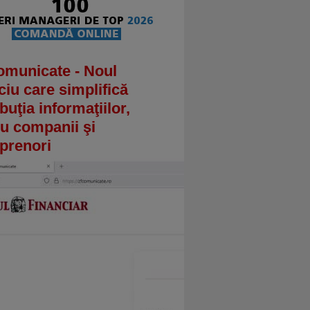
omunicate - Noul
ciu care simplifică
ibuţia informaţiilor,
u companii şi
prenori