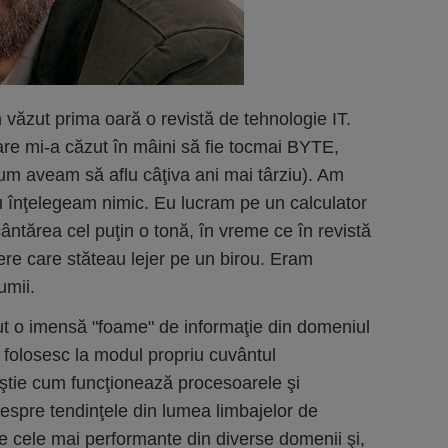
văzut prima oară o revistă de tehnologie IT.
are mi-a căzut în mâini să fie tocmai BYTE,
m aveam să aflu câţiva ani mai târziu). Am
 nu înţelegeam nimic. Eu lucram pe un calculator
ântărea cel puţin o tonă, în vreme ce în revistă
re care stăteau lejer pe un birou. Eram
umii.
ut o imensă "foame" de informaţie din domeniul
i folosesc la modul propriu cuvântul
 ştie cum funcţionează procesoarele şi
despre tendinţele din lumea limbajelor de
 cele mai performante din diverse domenii şi,