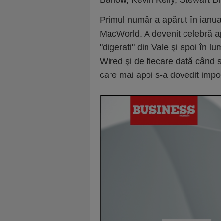
Barlow, Kevin Kelly, Stewart B
Primul număr a apărut în ianuari
MacWorld. A devenit celebră ap
"digerati" din Vale şi apoi în 
Wired şi de fiecare dată când 
care mai apoi s-a dovedit impor