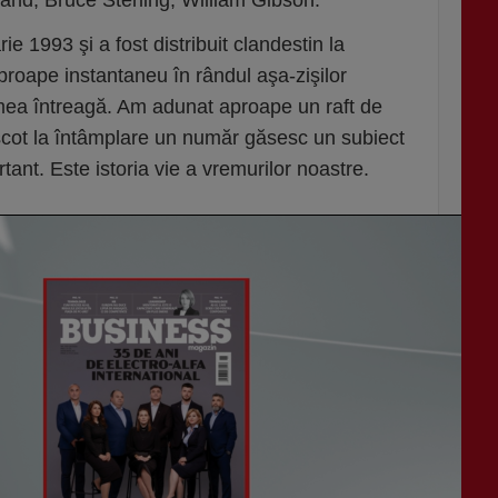
rand, Bruce Sterling, William Gibson.
e 1993 şi a fost distribuit clandestin la
roape instantaneu în rândul aşa-zişilor
lumea întreagă. Am adunat aproape un raft de
scot la întâmplare un număr găsesc un subiect
tant. Este istoria vie a vremurilor noastre.