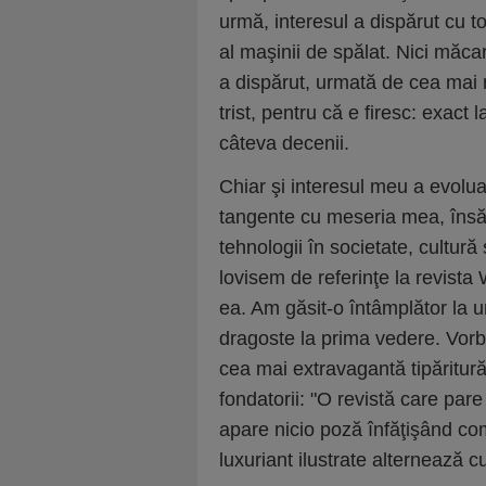
urmă, interesul a dispărut cu to
al maşinii de spălat. Nici măca
a dispărut, urmată de cea mai m
trist, pentru că e firesc: exact 
câteva decenii.
Chiar şi interesul meu a evoluat
tangente cu meseria mea, însă 
tehnologii în societate, cultură 
lovisem de referinţe la revist
ea. Am găsit-o întâmplător la 
dragoste la prima vedere. Vorbe
cea mai extravagantă tipăritur
fondatorii: "O revistă care pare c
apare nicio poză înfăţişând co
luxuriant ilustrate alternează c