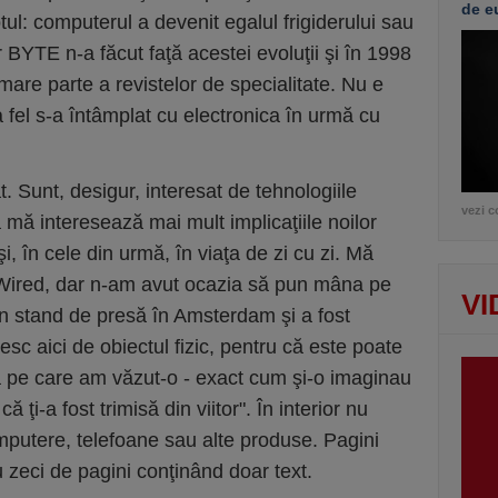
de e
tul: computerul a devenit egalul frigiderului sau
r BYTE n-a făcut faţă acestei evoluţii şi în 1998
are parte a revistelor de specialitate. Nu e
la fel s-a întâmplat cu electronica în urmă cu
. Sunt, desigur, interesat de tehnologiile
vezi c
mă interesează mai mult implicaţiile noilor
şi, în cele din urmă, în viaţa de zi cu zi. Mă
a Wired, dar n-am avut ocazia să pun mâna pe
VI
un stand de presă în Amsterdam şi a fost
sc aici de obiectul fizic, pentru că este poate
ă pe care am văzut-o - exact cum şi-o imaginau
ă ţi-a fost trimisă din viitor". În interior nu
mputere, telefoane sau alte produse. Pagini
u zeci de pagini conţinând doar text.