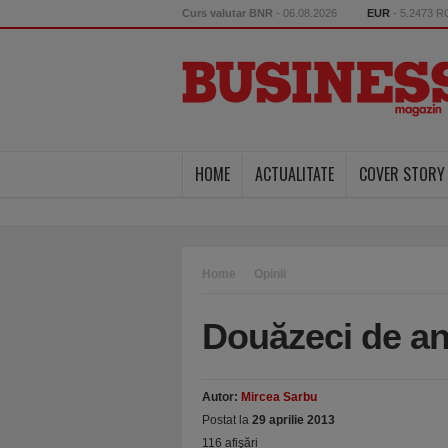
Curs valutar BNR
- 06.08.2026
EUR
- 5.2473 
HOME
ACTUALITATE
COVER STORY
Home
Opinii
Douăzeci de an
Autor:
Mircea Sarbu
Postat la
29 aprilie 2013
116 afişări