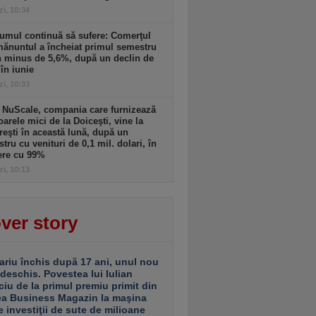
zi, 10:34
umul continuă să sufere: Comerţul
ănuntul a încheiat primul semestru
n minus de 5,6%, după un declin de
în iunie
zi, 10:33
 NuScale, compania care furnizează
oarele mici de la Doiceşti, vine la
eşti în această lună, după un
stru cu venituri de 0,1 mil. dolari, în
ere cu 99%
zi, 10:13
ver story
ariu închis după 17 ani, unul nou
 deschis. Povestea lui Iulian
ciu de la primul premiu primit din
ea Business Magazin la maşina
e investiţii de sute de milioane