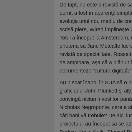
De fapt, nu este o revistă de s
pornit a fost în aparenţă simp
evoluţia unui nou mediu de com
scrisă piere, Wired împlineşte 
Totul a început la Amsterdam,
prietena sa Jane Metcalfe lucra
revistă de specialitate. Rosset
de amploare, aşa că a plănuit 
documenteze "cultura digitală"
Au plecat înapoi în SUA să o p
graficianul John Plunkett şi alţi
convingă niciun investitor până
Nicholas Negroponte, care a stu
câţi bani vă trebuie? De aici luc
proiectului au început să se a