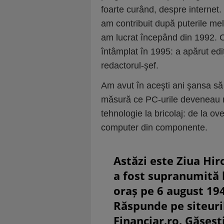
foarte curând, despre internet
am contribuit după puterile mel
am lucrat începând din 1992. 
întâmplat în 1995: a apărut ed
redactorul-şef.
Am avut în aceşti ani şansa să s
măsură ce PC-urile deveneau ma
tehnologie la bricolaj: de la o
computer din componente.
Astăzi este Ziua Hir
a fost supranumită
oraș pe 6 august 19
Răspunde pe siteuri
Financiar.ro. Găsești