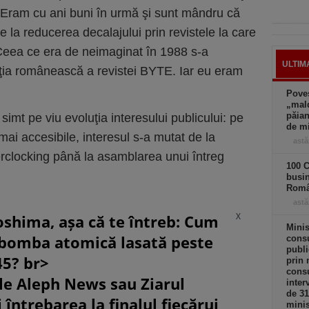
. Eram cu ani buni în urmă şi sunt mândru că
e la reducerea decalajului prin revistele la care
Ceea ce era de neimaginat în 1988 s-a
ULTIM
iţia românească a revistei BYTE. Iar eu eram
Poves
„mald
păian
imt pe viu evoluţia interesului publicului: pe
de m
i accesibile, interesul s-a mutat de la
astă
verclocking până la asamblarea unui întreg
100 C
busi
Româ
astă
X
oshima, așa că te întreb: Cum
Minis
 bomba atomică lasată peste
consu
publi
45? br>
prin 
consu
le Aleph News sau Ziarul
inter
de 3
 întrebarea la finalul fiecărui
minis