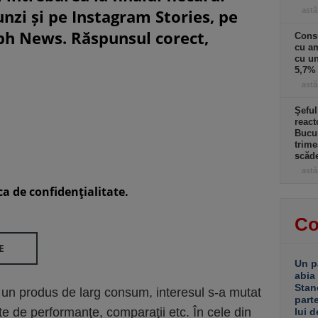
unzi și pe Instagram Stories, pe
astă
eph News. Răspunsul corect,
Cons
cu am
cu u
5,7% 
astă
Şeful
react
Bucur
trime
scăd
astă
ca de confidenţialitate.
Co
E
Un p
abia
Stan
 un produs de larg consum, interesul s-a mutat
part
ste de performanţe, comparaţii etc. În cele din
lui d