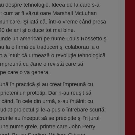
au despre tehnologie. Ideea de la care s-a
lă: cum ar fi văzut oare Marshall McLuhan
unicare. Şi iată că, într-o vreme când presa
20 de ani şi o duce tot mai bine.
 unde un american pe nume Louis Rossetto şi
u la o firmă de traduceri şi colaborau la o
to a intuit că urmează o revoluţie tehnologică
împreună cu Jane o revistă care să
 pe care o va genera.
ună în practică şi au creat împreună cu
 prieteni un prototip. Dar n-au reuşit să
 când, în cele din urmă, s-au întâlnit cu
diat proiectul şi le-a pus o întrebare scurtă:
rurile au început să se precipite şi în jurul
dune nume grele, printre care John Perry