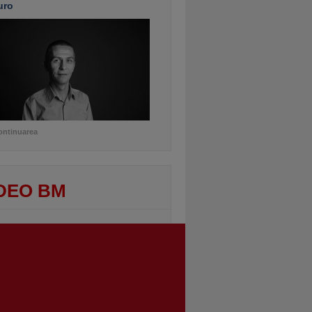
uro
ontinuarea
DEO BM