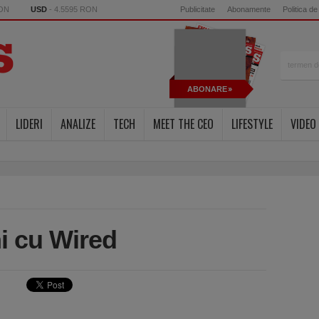
RON
USD
- 4.5595 RON
Publicitate
Abonamente
Politica de
ABONARE
LIDERI
ANALIZE
TECH
MEET THE CEO
LIFESTYLE
VIDEO
i cu Wired