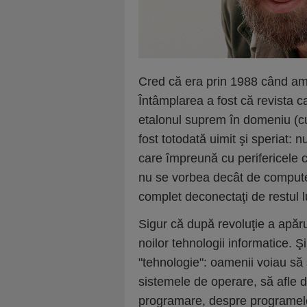
Cred că era prin 1988 când am 
Întâmplarea a fost că revista c
etalonul suprem în domeniu (cu
fost totodată uimit şi speriat:
care împreună cu perifericele c
nu se vorbea decât de compute
complet deconectaţi de restul l
Sigur că după revoluţie a apăr
noilor tehnologii informatice. Ş
"tehnologie": oamenii voiau să
sistemele de operare, să afle 
programare, despre programele