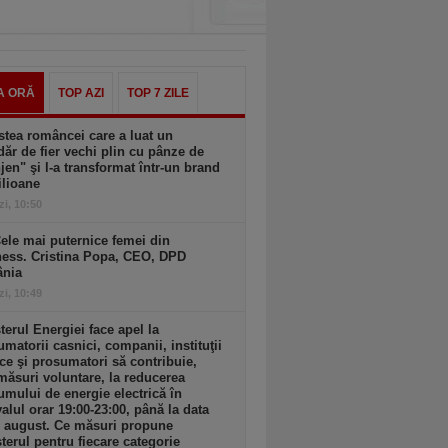
A ORĂ
TOP AZI
TOP 7 ZILE
tea româncei care a luat un
ăr de fier vechi plin cu pânze de
jen" şi l-a transformat într-un brand
ilioane
zi, 10:50
ele mai puternice femei din
ness. Cristina Popa, CEO, DPD
nia
zi, 10:49
terul Energiei face apel la
matorii casnici, companii, instituţii
ce şi prosumatori să contribuie,
măsuri voluntare, la reducerea
mului de energie electrică în
valul orar 19:00-23:00, până la data
1 august. Ce măsuri propune
terul pentru fiecare categorie