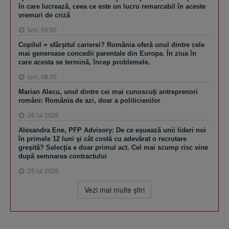
în care lucrează, ceea ce este un lucru remarcabil în aceste
vremuri de criză
luni, 09:00
Copilul = sfârşitul carierei? România oferă unul dintre cele
mai generoase concedii parentale din Europa. În ziua în
care acesta se termină, încep problemele.
luni, 08:30
Marian Alecu, unul dintre cei mai cunoscuţi antreprenori
români: România de azi, doar a politicienilor
26 iul 2026
Alexandra Ene, PFP Advisory: De ce eşuează unii lideri noi
în primele 12 luni şi cât costă cu adevărat o recrutare
greşită? Selecţia e doar primul act. Cel mai scump risc vine
după semnarea contractului
25 iul 2026
Vezi mai multe ştiri