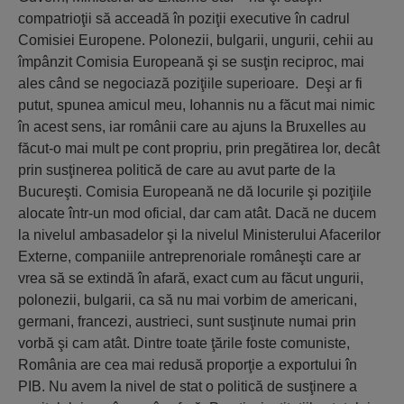
compatrioţii să acceadă în poziţii executive în cadrul
Comisiei Europene. Polonezii, bulgarii, ungurii, cehii au
împânzit Comisia Europeană şi se susţin reciproc, mai
ales când se negociază poziţiile superioare. Deşi ar fi
putut, spunea amicul meu, Iohannis nu a făcut mai nimic
în acest sens, iar românii care au ajuns la Bruxelles au
făcut-o mai mult pe cont propriu, prin pregătirea lor, decât
prin susţinerea politică de care au avut parte de la
Bucureşti. Comisia Europeană ne dă locurile şi poziţiile
alocate într-un mod oficial, dar cam atât. Dacă ne ducem
la nivelul ambasadelor şi la nivelul Ministerului Afacerilor
Externe, companiile antreprenoriale româneşti care ar
vrea să se extindă în afară, exact cum au făcut ungurii,
polonezii, bulgarii, ca să nu mai vorbim de americani,
germani, francezi, austrieci, sunt susţinute numai prin
vorbă şi cam atât. Dintre toate ţările foste comuniste,
România are cea mai redusă proporţie a exportului în
PIB. Nu avem la nivel de stat o politică de susţinere a