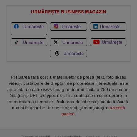
URMĂREȘTE BUSINESS MAGAZIN
Urmărește
Urmărește
Urmărește
Urmărește
Urmărește
Urmărește
Urmărește
Preluarea fără cost a materialelor de presă (text, foto si/sau
video), purtătoare de drepturi de proprietate intelectuală, este
aprobată de către www.bmag.ro doar în limita a 250 de semne.
Spaţiile şi URL-ul/hyperlink-ul nu sunt luate în considerare în
numerotarea semnelor. Preluarea de informaţii poate fi făcută
numai în acord cu termenii agreaţi şi menţionaţi in
această
pagină
.
Termeni și condiții
Confidențialitate
Cookies
Contact