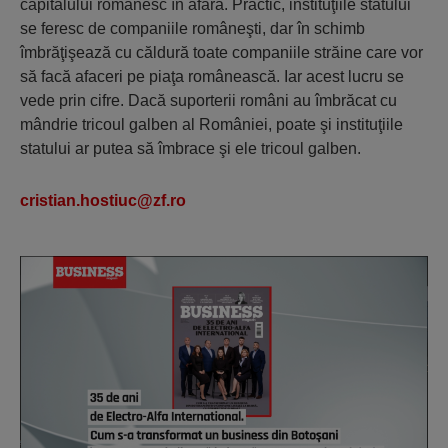
capitalului românesc în afară. Practic, instituţiile statului
se feresc de companiile româneşti, dar în schimb
îmbrăţişează cu căldură toate companiile străine care vor
să facă afaceri pe piaţa românească. Iar acest lucru se
vede prin cifre. Dacă suporterii români au îmbrăcat cu
mândrie tricoul galben al României, poate şi instituţiile
statului ar putea să îmbrace şi ele tricoul galben.
cristian.hostiuc@zf.ro