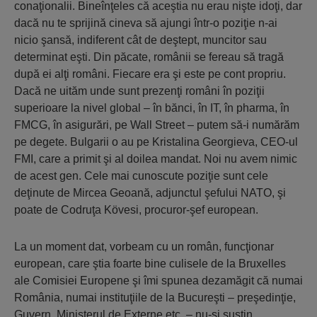
conaţionalii. Bineînţeles că aceştia nu erau nişte idoţi, dar
dacă nu te sprijină cineva să ajungi într-o poziţie n-ai
nicio şansă, indiferent cât de deştept, muncitor sau
determinat eşti. Din păcate, românii se fereau să tragă
după ei alţi români. Fiecare era şi este pe cont propriu.
Dacă ne uităm unde sunt prezenţi români în poziţii
superioare la nivel global – în bănci, în IT, în pharma, în
FMCG, în asigurări, pe Wall Street – putem să-i numărăm
pe degete. Bulgarii o au pe Kristalina Georgieva, CEO-ul
FMI, care a primit şi al doilea mandat. Noi nu avem nimic
de acest gen. Cele mai cunoscute poziţie sunt cele
deţinute de Mircea Geoană, adjunctul şefului NATO, şi
poate de Codruţa Kövesi, procuror-şef european.
La un moment dat, vorbeam cu un român, funcţionar
european, care ştia foarte bine culisele de la Bruxelles
ale Comisiei Europene şi îmi spunea dezamăgit că numai
România, numai instituţiile de la Bucureşti – preşedinţie,
Guvern, Ministerul de Externe etc. – nu-şi susţin