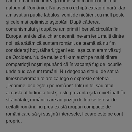
când românii din întreaga lume sunt mândri de tricoul
galben al României. Nu avem o echipă extraordinară, dar
am avut un public fabulos, venit de nicăieri, cu mult peste
şi cele mai optimiste aşteptări. După căderea
comunismului şi după ce am primit liber să circulăm în
Europa, ani de zile, chiar decenii, ne-am ferit, mulţi dintre
noi, să arătăm că suntem români, de teamă să nu fim
consideraţi hoţi, tâlhari, ţigani etc., aşa cum eram văzuţi
de Occident. Nu de multe ori i-am auzit pe mulţi dintre
compatrioţii noştri spunând că în vacanţă fug de locurile
unde aud că sunt români. Nu degeaba site-ul de satiră
timesnewroman.ro are ca logo o expresie celebră –
„Doamne, ocoleşte-i pe români!”. Într-un fel sau altul,
această atitudine a fost şi este prezentă şi la nivel înalt. În
străinătate, românii care au poziţii de top se feresc de
ceilalţi români, nu prea există grupuri compacte de
români care să-şi susţină interesele, fiecare este pe cont
propriu.