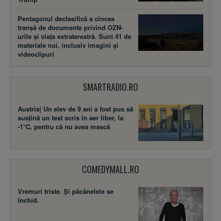
Pentagonul declasifică a cincea
tranșă de documente privind OZN-
urile și viața extraterestră. Sunt 41 de
materiale noi, inclusiv imagini și
videoclipuri
SMARTRADIO.RO
Austria| Un elev de 9 ani a fost pus să
susţină un test scris în aer liber, la
-1°C, pentru că nu avea mască
COMEDYMALL.RO
Vremuri triste. Şi păcănelele se
închid.