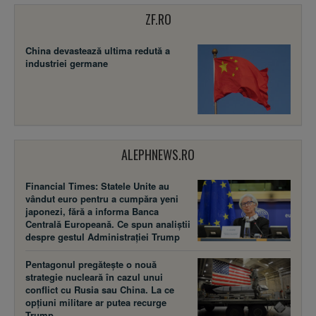
ZF.RO
China devastează ultima redută a
industriei germane
ALEPHNEWS.RO
Financial Times: Statele Unite au
vândut euro pentru a cumpăra yeni
japonezi, fără a informa Banca
Centrală Europeană. Ce spun analiștii
despre gestul Administrației Trump
Pentagonul pregătește o nouă
strategie nucleară în cazul unui
conflict cu Rusia sau China. La ce
opțiuni militare ar putea recurge
Trump