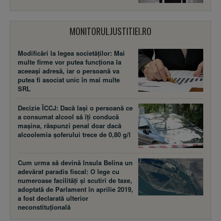
MONITORULJUSTITIEI.RO
Modificări la legea societăţilor: Mai
multe firme vor putea funcţiona la
aceeaşi adresă, iar o persoană va
putea fi asociat unic în mai multe
SRL
Decizie ÎCCJ: Dacă laşi o persoană ce
a consumat alcool să îţi conducă
maşina, răspunzi penal doar dacă
alcoolemia şoferului trece de 0,80 g/l
Cum urma să devină Insula Belina un
adevărat paradis fiscal: O lege cu
numeroase facilităţi şi scutiri de taxe,
adoptată de Parlament în aprilie 2019,
a fost declarată ulterior
neconstituţională