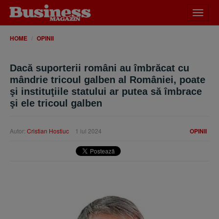
Desch
meniu
HOME
OPINII
Dacă suporterii români au îmbrăcat cu
mândrie tricoul galben al României, poate
şi instituţiile statului ar putea să îmbrace
şi ele tricoul galben
Autor:
Cristian Hostiuc
1 iul 2024
OPINII