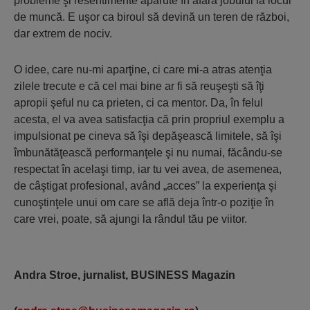
probleme şi resentimente apărute în afara jobului la locul
de muncă. E uşor ca biroul să devină un teren de război,
dar extrem de nociv.
O idee, care nu-mi aparţine, ci care mi-a atras atenţia
zilele trecute e că cel mai bine ar fi să reuşeşti să îţi
apropii şeful nu ca prieten, ci ca mentor. Da, în felul
acesta, el va avea satisfacţia că prin propriul exemplu a
impulsionat pe cineva să îşi depăşească limitele, să îşi
îmbunătăţească performanţele şi nu numai, făcându-se
respectat în acelaşi timp, iar tu vei avea, de asemenea,
de câştigat profesional, având „acces” la experienţa şi
cunoştinţele unui om care se află deja într-o poziţie în
care vrei, poate, să ajungi la rândul tău pe viitor.
Andra Stroe, jurnalist, BUSINESS Magazin