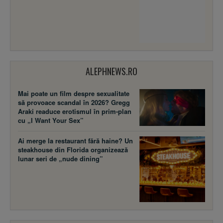
ALEPHNEWS.RO
Mai poate un film despre sexualitate
să provoace scandal în 2026? Gregg
Araki readuce erotismul în prim-plan
cu „I Want Your Sex”
Ai merge la restaurant fără haine? Un
steakhouse din Florida organizează
lunar seri de „nude dining”