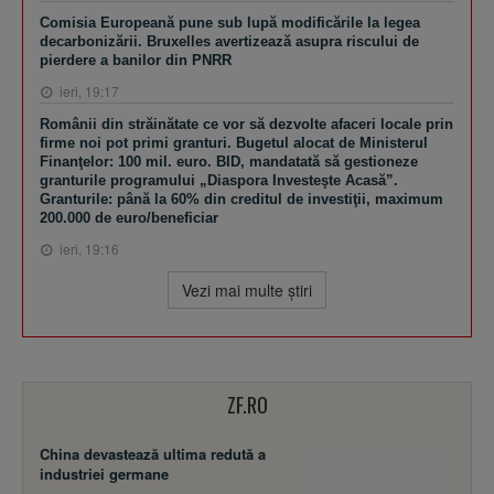
Comisia Europeană pune sub lupă modificările la legea
decarbonizării. Bruxelles avertizează asupra riscului de
pierdere a banilor din PNRR
ieri, 19:17
Românii din străinătate ce vor să dezvolte afaceri locale prin
firme noi pot primi granturi. Bugetul alocat de Ministerul
Finanţelor: 100 mil. euro. BID, mandatată să gestioneze
granturile programului „Diaspora Investeşte Acasă”.
Granturile: până la 60% din creditul de investiţii, maximum
200.000 de euro/beneficiar
ieri, 19:16
Vezi mai multe ştiri
ZF.RO
China devastează ultima redută a
industriei germane