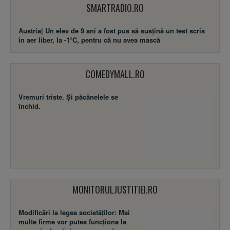
SMARTRADIO.RO
Austria| Un elev de 9 ani a fost pus să susţină un test scris
în aer liber, la -1°C, pentru că nu avea mască
COMEDYMALL.RO
Vremuri triste. Şi păcănelele se
închid.
MONITORULJUSTITIEI.RO
Modificări la legea societăţilor: Mai
multe firme vor putea funcţiona la