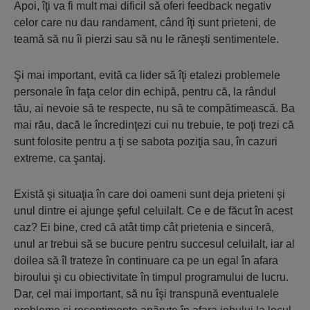
Apoi, îţi va fi mult mai dificil să oferi feedback negativ
celor care nu dau randament, când îţi sunt prieteni, de
teamă să nu îi pierzi sau să nu le răneşti sentimentele.
Şi mai important, evită ca lider să îţi etalezi problemele
personale în faţa celor din echipă, pentru că, la rândul
tău, ai nevoie să te respecte, nu să te compătimească. Ba
mai rău, dacă le încredinţezi cui nu trebuie, te poţi trezi că
sunt folosite pentru a ţi se sabota poziţia sau, în cazuri
extreme, ca şantaj.
Există şi situaţia în care doi oameni sunt deja prieteni şi
unul dintre ei ajunge şeful celuilalt. Ce e de făcut în acest
caz? Ei bine, cred că atât timp cât prietenia e sinceră,
unul ar trebui să se bucure pentru succesul celuilalt, iar al
doilea să îl trateze în continuare ca pe un egal în afara
biroului şi cu obiectivitate în timpul programului de lucru.
Dar, cel mai important, să nu îşi transpună eventualele