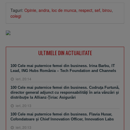
Taguri:
Opinie
,
andra
,
loc de munca
,
respect
,
sef
,
birou
,
colegi
ULTIMELE DIN ACTUALITATE
100 Cele mai puternice femei din business. Irina Barbu, IT
Lead, ING Hubs România – Tech Foundation and Channels
ieri, 20:14
100 Cele mai puternice femei din business. Codruţa Furtună,
director general adjunct cu responsabilităţi în aria vânzări şi
distribuţie la Allianz-Ţiriac Asigurări
ieri, 20:13
100 Cele mai puternice femei din business. Flavia Husar,
Cofondatoare şi Chief Innovation Officer, Innovation Labs
ieri, 20:13