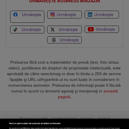
URMĂREȘTE BUSINESS MAGAZIN
Urmărește
Urmărește
Urmărește
Urmărește
Urmărește
Urmărește
Urmărește
Preluarea fără cost a materialelor de presă (text, foto si/sau
video), purtătoare de drepturi de proprietate intelectuală, este
aprobată de către www.bmag.ro doar în limita a 250 de semne.
Spaţiile şi URL-ul/hyperlink-ul nu sunt luate în considerare în
numerotarea semnelor. Preluarea de informaţii poate fi făcută
numai în acord cu termenii agreaţi şi menţionaţi in
această
pagină
.
Termeni și condiții
Confidențialitate
Cookies
Contact
Nouă ne pasă ca datele tale personale să rămână confidențiale
Noi și partenerii noștri
589
stocăm și/sau accesăm informații pe dispozitivul dvs., precum identificatorii cookie unici pentru prelucrarea datelor cu caracter personal. Puteți accepta