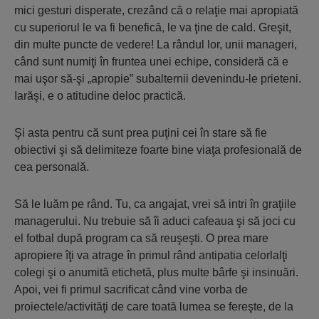
mici gesturi disperate, crezând că o relaţie mai apropiată
cu superiorul le va fi benefică, le va ţine de cald. Greşit,
din multe puncte de vedere! La rândul lor, unii manageri,
când sunt numiţi în fruntea unei echipe, consideră că e
mai uşor să-şi „apropie” subalternii devenindu-le prieteni.
Iarăşi, e o atitudine deloc practică.
Şi asta pentru că sunt prea puţini cei în stare să fie
obiectivi şi să delimiteze foarte bine viaţa profesională de
cea personală.
Să le luăm pe rând. Tu, ca angajat, vrei să intri în graţiile
managerului. Nu trebuie să îi aduci cafeaua şi să joci cu
el fotbal după program ca să reuşeşti. O prea mare
apropiere îţi va atrage în primul rând antipatia celorlalţi
colegi şi o anumită etichetă, plus multe bârfe şi insinuări.
Apoi, vei fi primul sacrificat când vine vorba de
proiectele/activităţi de care toată lumea se fereşte, de la