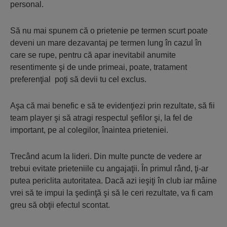
personal.
Să nu mai spunem că o prietenie pe termen scurt poate
deveni un mare dezavantaj pe termen lung în cazul în
care se rupe, pentru că apar inevitabil anumite
resentimente şi de unde primeai, poate, tratament
preferenţial poţi să devii tu cel exclus.
Aşa că mai benefic e să te evidenţiezi prin rezultate, să fii
team player şi să atragi respectul şefilor şi, la fel de
important, pe al colegilor, înaintea prieteniei.
Trecând acum la lideri. Din multe puncte de vedere ar
trebui evitate prieteniile cu angajaţii. În primul rând, ţi-ar
putea periclita autoritatea. Dacă azi ieşiţi în club iar mâine
vrei să te impui la şedinţă şi să le ceri rezultate, va fi cam
greu să obţii efectul scontat.