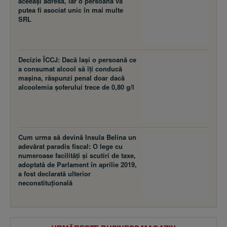
aceeaşi adresă, iar o persoană va
putea fi asociat unic în mai multe
SRL
Decizie ÎCCJ: Dacă laşi o persoană ce
a consumat alcool să îţi conducă
maşina, răspunzi penal doar dacă
alcoolemia şoferului trece de 0,80 g/l
Cum urma să devină Insula Belina un
adevărat paradis fiscal: O lege cu
numeroase facilităţi şi scutiri de taxe,
adoptată de Parlament în aprilie 2019,
a fost declarată ulterior
neconstituţională