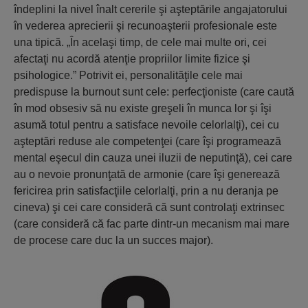
îndeplini la nivel înalt cererile şi aşteptările angajatorului
în vederea aprecierii şi recunoaşterii profesionale este
una tipică. „În acelaşi timp, de cele mai multe ori, cei
afectaţi nu acordă atenţie propriilor limite fizice şi
psihologice.” Potrivit ei, personalităţile cele mai
predispuse la burnout sunt cele: perfecţioniste (care caută
în mod obsesiv să nu existe greşeli în munca lor şi îşi
asumă totul pentru a satisface nevoile celorlalţi), cei cu
aşteptări reduse ale competenţei (care îşi programează
mental eşecul din cauza unei iluzii de neputinţă), cei care
au o nevoie pronunţată de armonie (care îşi generează
fericirea prin satisfacţiile celorlalţi, prin a nu deranja pe
cineva) şi cei care consideră că sunt controlaţi extrinsec
(care consideră că fac parte dintr-un mecanism mai mare
de procese care duc la un succes major).