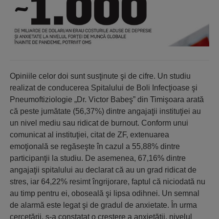
Opiniile celor doi sunt susţinute şi de cifre. Un studiu
realizat de conducerea Spitalului de Boli Infecţioase şi
Pneumoftiziologie „Dr. Victor Babeş” din Timişoara arată
că peste jumătate (56,37%) dintre angajaţii instituţiei au
un nivel mediu sau ridicat de burnout. Conform unui
comunicat al instituţiei, citat de ZF, extenuarea
emoţională se regăseşte în cazul a 55,88% dintre
participanţii la studiu. De asemenea, 67,16% dintre
angajaţii spitalului au declarat că au un grad ridicat de
stres, iar 64,22% resimt îngrijorare, faptul că niciodată nu
au timp pentru ei, oboseală şi lipsa odihnei. Un semnal
de alarmă este legat şi de gradul de anxietate. În urma
cercetării, s-a constatat o creştere a anxietăţii, nivelul