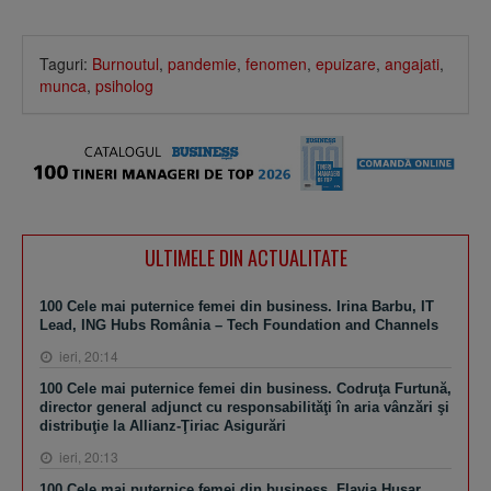
Taguri:
Burnoutul
,
pandemie
,
fenomen
,
epuizare
,
angajati
,
munca
,
psiholog
ULTIMELE DIN ACTUALITATE
100 Cele mai puternice femei din business. Irina Barbu, IT
Lead, ING Hubs România – Tech Foundation and Channels
ieri, 20:14
100 Cele mai puternice femei din business. Codruţa Furtună,
director general adjunct cu responsabilităţi în aria vânzări şi
distribuţie la Allianz-Ţiriac Asigurări
ieri, 20:13
100 Cele mai puternice femei din business. Flavia Husar,