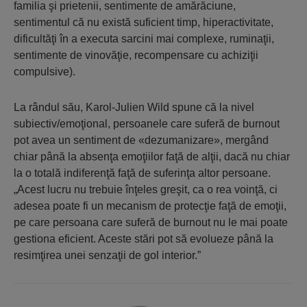
familia şi prietenii, sentimente de amărăciune,
sentimentul că nu există suficient timp, hiperactivitate,
dificultăţi în a executa sarcini mai complexe, ruminaţii,
sentimente de vinovăţie, recompensare cu achiziţii
compulsive).
La rândul său, Karol-Julien Wild spune că la nivel
subiectiv/emoţional, persoanele care suferă de burnout
pot avea un sentiment de «dezumanizare», mergând
chiar până la absenţa emoţiilor faţă de alţii, dacă nu chiar
la o totală indiferenţă faţă de suferinţa altor persoane.
„Acest lucru nu trebuie înţeles greşit, ca o rea voinţă, ci
adesea poate fi un mecanism de protecţie faţă de emoţii,
pe care persoana care suferă de burnout nu le mai poate
gestiona eficient. Aceste stări pot să evolueze până la
resimţirea unei senzaţii de gol interior.”