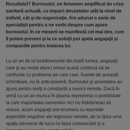
Rezultatul? Burnoutul, un fenomen amplificat de criza
sanitară actuală, cu impact devastator atât la nivel de
individ, cât şi de organizaţie. Am adunat o serie de
specialişti pentru a ne vorbi despre cum apare
burnoutul, în ce meserii se manifestă cel mai des, cum
îl putem preveni şi la ce soluţii pot apela angajaţii şi
companiile pentru tratarea lui.
La un an de la lockdownurile din toată lumea, angajaţii
care şi-au mutat atunci biroul acasă continuă să se
confrunte cu probleme pe care care, înainte de această
schimbare, nu le anticipaseră. Burnoutul şi anxietatea au
ajuns pentru mulţi o constantă a muncii remote. Dacă în
urmă cu un an munca în pijama reprezenta o posibilitate
la care majoritatea oamenilor nici nu îndrăzneau să
viseze, acum angajaţii pot enumera cu lejeritate
aspectele negative ale regimului remote, de la lipsa unui
spaţiu personal de lucru la lipsa comunicării şi a