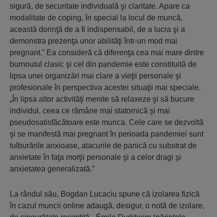
sigură, de securitate individuală şi claritate. Apare ca
modalitate de coping, în special la locul de muncă,
această dorinţă de a fi indispensabil, de a lucra şi a
demonstra prezenţa unor abilităţi într-un mod mai
pregnant.” Ea consideră că diferenţa cea mai mare dintre
burnoutul clasic şi cel din pandemie este constituită de
lipsa unei organizări mai clare a vieţii personale şi
profesionale în perspectiva acestei situaţii mai speciale.
„În lipsa altor activităţi menite să relaxeze şi să bucure
individul, ceea ce rămâne mai statornică şi mai
pseudosatisfăcătoare este munca. Cele care se dezvoltă
şi se manifestă mai pregnant în perioada pandemiei sunt
tulburările anxioase, atacurile de panică cu substrat de
anxietate în faţa morţii personale şi a celor dragi şi
anxietatea generalizată.”
La rândul său, Bogdan Lucaciu spune că izolarea fizică
în cazul muncii online adaugă, desigur, o notă de izolare,