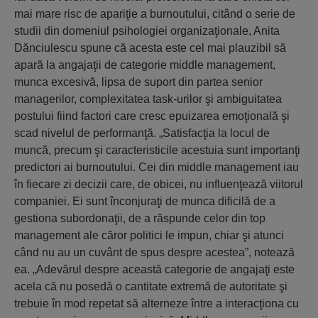
mai mare risc de apariţie a burnoutului, citând o serie de
studii din domeniul psihologiei organizaţionale, Anita
Dănciulescu spune că acesta este cel mai plauzibil să
apară la angajaţii de categorie middle management,
munca excesivă, lipsa de suport din partea senior
managerilor, complexitatea task-urilor şi ambiguitatea
postului fiind factori care cresc epuizarea emoţională şi
scad nivelul de performanţă. „Satisfacţia la locul de
muncă, precum şi caracteristicile acestuia sunt importanţi
predictori ai burnoutului. Cei din middle management iau
în fiecare zi decizii care, de obicei, nu influenţează viitorul
companiei. Ei sunt înconjuraţi de munca dificilă de a
gestiona subordonaţii, de a răspunde celor din top
management ale căror politici le impun, chiar şi atunci
când nu au un cuvânt de spus despre acestea”, notează
ea. „Adevărul despre această categorie de angajaţi este
acela că nu posedă o cantitate extremă de autoritate şi
trebuie în mod repetat să alterneze între a interacţiona cu