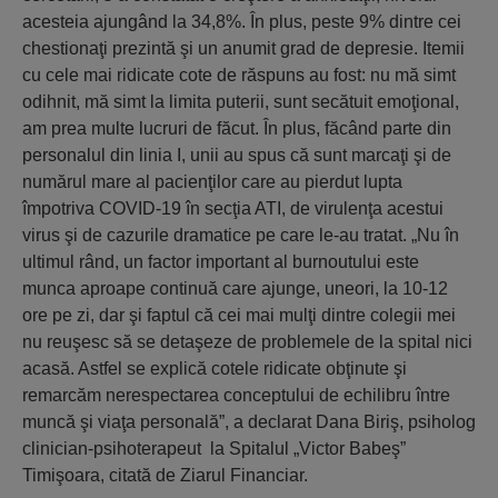
acesteia ajungând la 34,8%. În plus, peste 9% dintre cei
chestionaţi prezintă şi un anumit grad de depresie. Itemii
cu cele mai ridicate cote de răspuns au fost: nu mă simt
odihnit, mă simt la limita puterii, sunt secătuit emoţional,
am prea multe lucruri de făcut. În plus, făcând parte din
personalul din linia I, unii au spus că sunt marcaţi şi de
numărul mare al pacienţilor care au pierdut lupta
împotriva COVID-19 în secţia ATI, de virulenţa acestui
virus şi de cazurile dramatice pe care le-au tratat. „Nu în
ultimul rând, un factor important al burnoutului este
munca aproape continuă care ajunge, uneori, la 10-12
ore pe zi, dar şi faptul că cei mai mulţi dintre colegii mei
nu reuşesc să se detaşeze de problemele de la spital nici
acasă. Astfel se explică cotele ridicate obţinute şi
remarcăm nerespectarea conceptului de echilibru între
muncă şi viaţa personală”, a declarat Dana Biriş, psiholog
clinician-psihoterapeut la Spitalul „Victor Babeş”
Timişoara, citată de Ziarul Financiar.