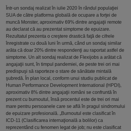
Într-un sondaj realizat în iulie 2020 în rândul populaţiei
SUA de către platforma globală de ocupare a forţei de
muncă Monster, aproximativ 69% dintre angajaţii remote
au declarat că au prezentat simptome de epuizare.
Rezultatul prezenta o creştere drastică faţă de cifrele
înregistrate cu două luni în urmă, când un sondaj similar
arăta că doar 20% dintre respondenţi au raportat astfel de
simptome. Un alt sondaj realizat de Flexijobs a arătat că
angajaţii sunt, în timpul pandemiei, de peste trei ori mai
predispuşi să raporteze o stare de sănătate mintală
şubredă. În plan local, conform unui studiu publicat de
Human Performance Development International (HPDI),
aproximativ 8% dintre angajaţii români se confruntă în
prezent cu burnoutul, însă procentul este de trei ori mai
mare pentru persoanele care se află în pragul sindromului
de epuizare profesională. „Burnoutul este clasificat în
ICD-11 (Clasificarea internaţională a bolilor) ca
reprezentând cu fenomen legat de job; nu este clasificat