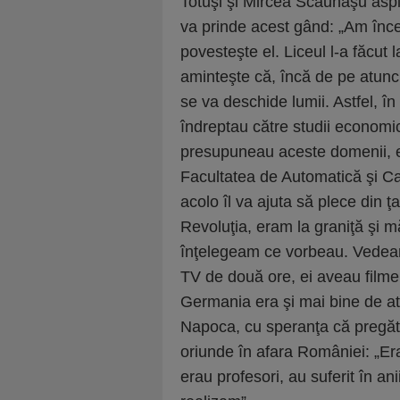
Totuşi şi Mircea Scăunaşu aspi
va prinde acest gând: „Am înce
povesteşte el. Liceul l-a făcut 
aminteşte că, încă de pe atunci
se va deschide lumii. Astfel, în
îndreptau către studii economic
presupuneau aceste domenii, el 
Facultatea de Automatică şi C
acolo îl va ajuta să plece din ţ
Revoluţia, eram la graniţă şi m
înţelegeam ce vorbeau. Vedeam 
TV de două ore, ei aveau filme
Germania era şi mai bine de atâ
Napoca, cu speranţa că pregăti
oriunde în afara României: „Era
erau profesori, au suferit în ani