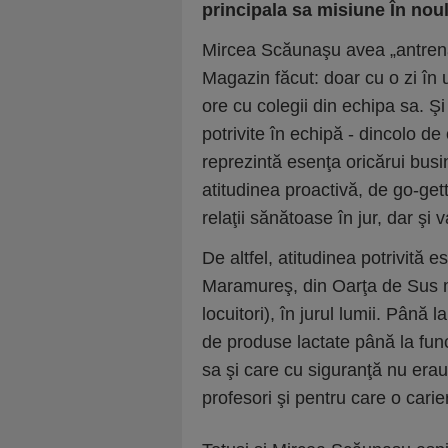
principala sa misiune În no
Mircea Scăunaşu avea „antren
Magazin făcut: doar cu o zi în
ore cu colegii din echipa sa. Şi
potrivite în echipă - dincolo de
reprezintă esenţa oricărui busi
atitudinea proactivă, de go-get
relaţii sănătoase în jur, dar şi 
De altfel, atitudinea potrivită es
Maramureş, din Oarţa de Sus m
locuitori), în jurul lumii. Până 
de produse lactate până la func
sa şi care cu siguranţă nu erau 
profesori şi pentru care o carier