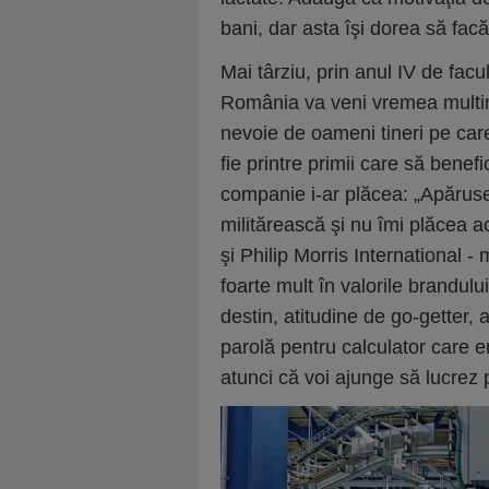
bani, dar asta îşi dorea să fa
Mai târziu, prin anul IV de facu
România va veni vremea multina
nevoie de oameni tineri pe care
fie printre primii care să benef
companie i-ar plăcea: „Apărus
militărească şi nu îmi plăcea a
şi Philip Morris International 
foarte mult în valorile brandului 
destin, atitudine de go-getter, 
parolă pentru calculator care
atunci că voi ajunge să lucrez