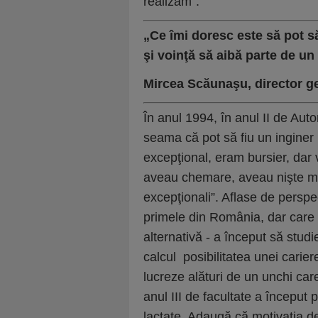
realizam”.
„Ce îmi doresc este să pot să
şi voinţă să aibă parte de u
Mircea Scăunaşu, director g
În anul 1994, în anul II de Auto
seama că pot să fiu un inginer
excepţional, eram bursier, dar
aveau chemare, aveau nişte min
excepţionali”. Aflase de persp
primele din România, dar care 
alternativă - a început să studi
calcul posibilitatea unei carie
lucreze alături de un unchi car
anul III de facultate a început
lactate. Adaugă că motivaţia de 