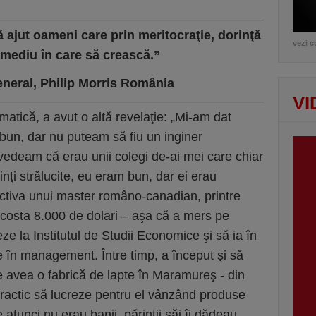
 ajut oameni care prin meritocraţie, dorinţă
vezi c
n mediu în care să crească.”
eneral, Philip Morris România
VI
matică, a avut o altă revelaţie: „Mi-am dat
 bun, dar nu puteam să fiu un inginer
 vedeam că erau unii colegi de-ai mei care chiar
ţi strălucite, eu eram bun, dar ei erau
ectiva unui master româno-canadian, printre
costa 8.000 de dolari – aşa că a mers pe
eze la Institutul de Studii Economice şi să ia în
re în management. Între timp, a început şi să
e avea o fabrică de lapte în Maramureş - din
 practic să lucreze pentru el vânzând produse
atunci nu erau banii, părinţii săi îi dădeau