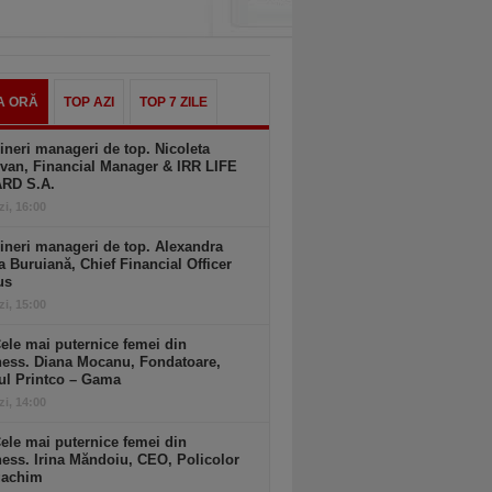
A ORĂ
TOP AZI
TOP 7 ZILE
ineri manageri de top. Nicoleta
van, Financial Manager & IRR LIFE
ARD S.A.
zi, 16:00
ineri manageri de top. Alexandra
a Buruiană, Chief Financial Officer
us
zi, 15:00
ele mai puternice femei din
ness. Diana Mocanu, Fondatoare,
ul Printco – Gama
zi, 14:00
ele mai puternice femei din
ess. Irina Măndoiu, CEO, Policolor
gachim