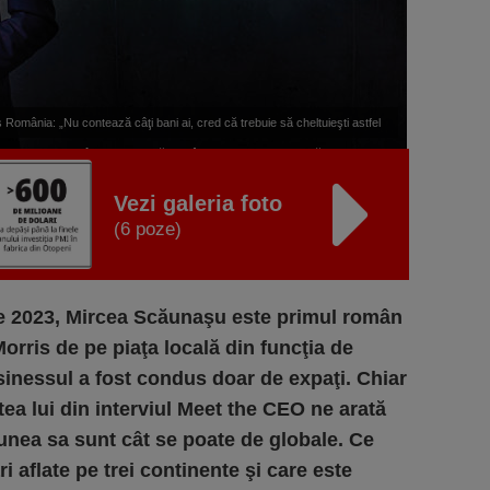
 România: „Nu contează câţi bani ai, cred că trebuie să cheltuieşti astfel
eşti mereu nivelul în concordanţă cu câţi bani faci, ci practic să cheltuieşti
cât ai nevoie.”
Vezi galeria foto
(6 poze)
ie 2023, Mircea Scăunaşu este primul român
orris de pe piaţa locală din funcţia de
sinessul a fost condus doar de expaţi. Chiar
ea lui din interviul Meet the CEO ne arată
ziunea sa sunt cât se poate de globale. Ce
ri aflate pe trei continente şi care este