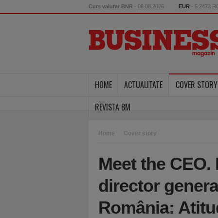
Curs valutar BNR
- 08.08.2026
EUR
- 5.2473 
HOME
ACTUALITATE
COVER STORY
REVISTA BM
Home
Cover story
Meet the CEO.
director genera
România: Atitud