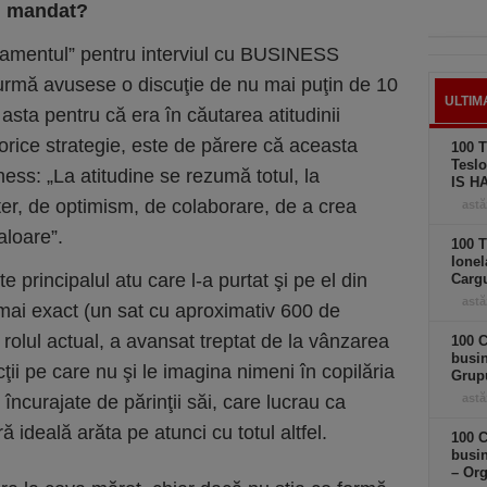
ul mandat?
amentul” pentru interviul cu BUSINESS
 urmă avusese o discuţie de nu mai puţin de 10
ULTIM
 asta pentru că era în căutarea atitudinii
 orice strategie, este de părere că aceasta
100 T
Teslo
ness: „La atitudine se rezumă totul, la
IS H
ter, de optimism, de colaborare, de a crea
astă
valoare”.
100 T
Ionel
te principalul atu care l-a purtat şi pe el din
Carg
astă
ai exact (un sat cu aproximativ 600 de
la rolul actual, a avansat treptat de la vânzarea
100 C
busi
ţii pe care nu şi le imagina nimeni în copilăria
Grup
încurajate de părinţii săi, care lucrau ca
astă
ă ideală arăta pe atunci cu totul altfel.
100 C
busin
– Or