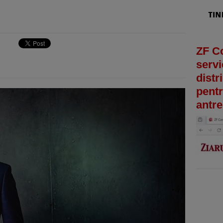
ZF C
servi
distr
pentr
antre