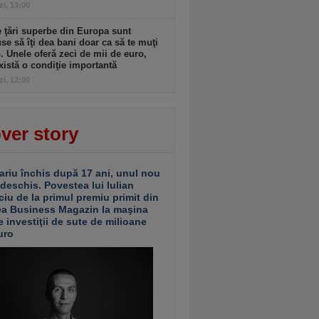
zi, 13:00
 ţări superbe din Europa sunt
se să îţi dea bani doar ca să te muţi
. Unele oferă zeci de mii de euro,
xistă o condiţie importantă
zi, 12:00
ver story
ariu închis după 17 ani, unul nou
 deschis. Povestea lui Iulian
ciu de la primul premiu primit din
ea Business Magazin la maşina
e investiţii de sute de milioane
uro