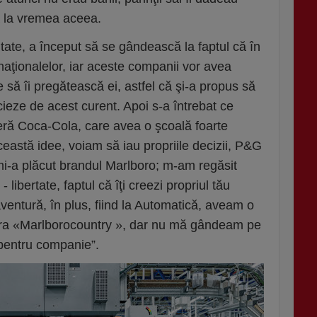
că la vremea aceea.
ltate, a început să se gândească la faptul că în
ţionalelor, iar aceste companii vor avea
 să îi pregătească ei, astfel că şi-a propus să
icieze de acest curent. Apoi s-a întrebat ce
eră Coca-Cola, care avea o şcoală foarte
ceastă idee, voiam să iau propriile decizii, P&G
- mi-a plăcut brandul Marlboro; m-am regăsit
- libertate, faptul că îţi creezi propriul tău
aventură, în plus, fiind la Automatică, aveam o
 era «Marlborocountry », dar nu mă gândeam pe
 pentru companie”.