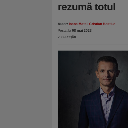
rezumă totul
Autor:
Ioana Matei
,
Cristian Hostiuc
Postat la
08 mai 2023
2389 afişări