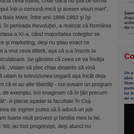
ra la ceva măreţ, chiar dacă nu ştia ce formă
astă
put într-o comună mică şi aveam visuri mari”,
Şapte
la Baia Mare, între anii 1988-1992 şi îşi
dispu
acolo
, în perioada Revoluţiei, a realizat că România
dar e
 clasa a XI-a, când majoritatea colegilor se
astă
e şi marketing, deşi nu ştiau exact ce
a vrut ceva diferit, aşa că s-a înscris la
Co
alculatoare. Se gândea că ceea ce va învăţa
ară: „Voiam să plec chiar dinainte să vină
Un p
ă uitam la televiziunea ungară aşa încât deja
abia
Stan
că ei au alte libertăţi - noi aveam un program
part
, de exemplu, îmi imaginam că în ţări precum
lui d
de e
t”. A plecat aşadar la facultate în Cluj-
rea de inginer putea să îi aducă un job
m foarte mult provest şi familia mea la fel,
i ‘90; au fost progresişti, deşi atunci nu