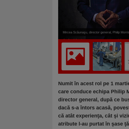
Mircea Scăunaşu, director general, Philip Morris
încât să îţi păstrezi nivelul, nu trebuie să îţi cr
Numit în acest rol pe 1 mart
care conduce echipa Philip M
director general, după ce bu
dacă s-a întors acasă, povest
că atât experienţa, cât şi vi
atribute l-au purtat în şase ţă