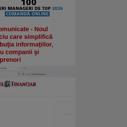
omunicate - Noul
ciu care simplifică
ibuţia informaţiilor,
u companii şi
prenori