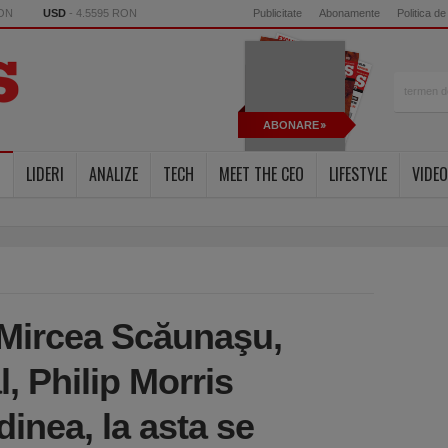
RON
USD
- 4.5595 RON
Publicitate
Abonamente
Politica de
ABONARE
LIDERI
ANALIZE
TECH
MEET THE CEO
LIFESTYLE
VIDEO
 Mircea Scăunaşu,
l, Philip Morris
inea, la asta se