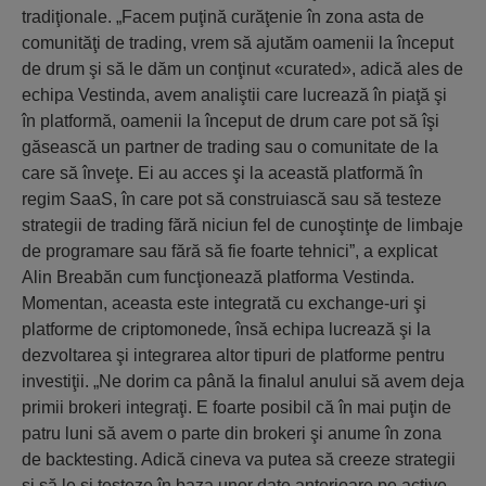
tradiţionale. „Facem puţină curăţenie în zona asta de
comunităţi de trading, vrem să ajutăm oamenii la început
de drum şi să le dăm un conţinut «curated», adică ales de
echipa Vestinda, avem analiştii care lucrează în piaţă şi
în platformă, oamenii la început de drum care pot să îşi
găsească un partner de trading sau o comunitate de la
care să înveţe. Ei au acces şi la această platformă în
regim SaaS, în care pot să construiască sau să testeze
strategii de trading fără niciun fel de cunoştinţe de limbaje
de programare sau fără să fie foarte tehnici”, a explicat
Alin Breabăn cum funcţionează platforma Vestinda.
Momentan, aceasta este integrată cu exchange-uri şi
platforme de criptomonede, însă echipa lucrează şi la
dezvoltarea şi integrarea altor tipuri de platforme pentru
investiţii. „Ne dorim ca până la finalul anului să avem deja
primii brokeri integraţi. E foarte posibil că în mai puţin de
patru luni să avem o parte din brokeri şi anume în zona
de backtesting. Adică cineva va putea să creeze strategii
şi să le şi testeze în baza unor date anterioare pe active