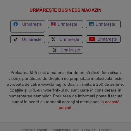
URMĂREȘTE BUSINESS MAGAZIN
Urmărește
Urmărește
Urmărește
Urmărește
Urmărește
Urmărește
Urmărește
Preluarea fără cost a materialelor de presă (text, foto si/sau
video), purtătoare de drepturi de proprietate intelectuală, este
aprobată de către www.bmag.ro doar în limita a 250 de semne.
Spaţiile şi URL-ul/hyperlink-ul nu sunt luate în considerare în
numerotarea semnelor. Preluarea de informaţii poate fi făcută
numai în acord cu termenii agreaţi şi menţionaţi in
această
pagină
.
Termeni și condiții
Confidențialitate
Cookies
Contact