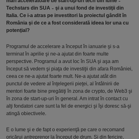
mari acceleratoare de start-up-uri tech din lume ̵
Techstars din SUA ̵ şi a unui fond de investiţii din
Italia. Ce i-a atras pe investitori la proiectul gândit în
România şi de ce a fost considerată ideea lor una cu
potenţial?
Programul de accelerare a început în ianuarie şi s-a
terminat în aprilie şi ne-a ajutat din foarte multe
perspective. Programul a avut loc în SUA şi aşa am
început să vedem şi piaţa de investiţii din afara României,
ceea ce ne-a ajutat foarte mult. Ne-a ajutat atât din
punctul de vedere al înţelegerii pieţei, al întâlnirii de
mentori foarte bine pregătiţi în zona de crypto, de Web3 şi
în zona de start-up-uri în general. Am intrat în contact cu
alţi fondatori care sunt la fel de energici şi îşi doresc să-şi
atingă obiectivele.
E o lume şi e de fapt o experienţă pe care o recomand
oricărui antreprenor la început de drum. Şi din fericire,