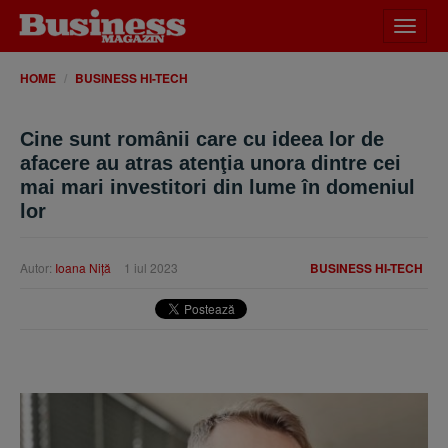
Desch
meniu
HOME
BUSINESS HI-TECH
Cine sunt românii care cu ideea lor de
afacere au atras atenţia unora dintre cei
mai mari investitori din lume în domeniul
lor
Autor:
Ioana Niţă
1 iul 2023
BUSINESS HI-TECH