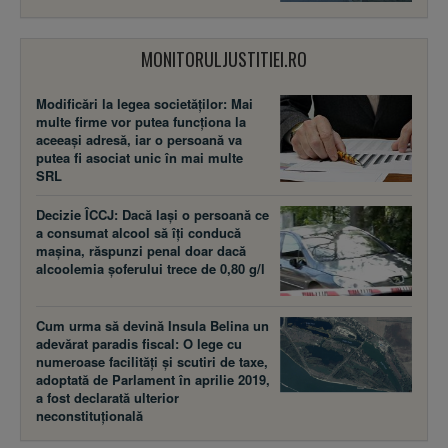
MONITORULJUSTITIEI.RO
Modificări la legea societăţilor: Mai
multe firme vor putea funcţiona la
aceeaşi adresă, iar o persoană va
putea fi asociat unic în mai multe
SRL
Decizie ÎCCJ: Dacă laşi o persoană ce
a consumat alcool să îţi conducă
maşina, răspunzi penal doar dacă
alcoolemia şoferului trece de 0,80 g/l
Cum urma să devină Insula Belina un
adevărat paradis fiscal: O lege cu
numeroase facilităţi şi scutiri de taxe,
adoptată de Parlament în aprilie 2019,
a fost declarată ulterior
neconstituţională