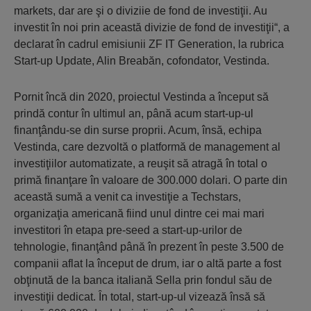
markets, dar are şi o diviziie de fond de investiţii. Au
investit în noi prin această divizie de fond de investiţii“, a
declarat în cadrul emisiunii ZF IT Generation, la rubrica
Start-up Update, Alin Breabăn, cofondator, Vestinda.
Pornit încă din 2020, proiectul Vestinda a început să
prindă contur în ultimul an, până acum start-up-ul
finanţându-se din surse proprii. Acum, însă, echipa
Vestinda, care dezvoltă o platformă de management al
investiţiilor automatizate, a reuşit să atragă în total o
primă finanţare în valoare de 300.000 dolari. O parte din
această sumă a venit ca investiţie a Techstars,
organizaţia americană fiind unul dintre cei mai mari
investitori în etapa pre-seed a start-up-urilor de
tehnologie, finanţând până în prezent în peste 3.500 de
companii aflat la început de drum, iar o altă parte a fost
obţinută de la banca italiană Sella prin fondul său de
investiţii dedicat. În total, start-up-ul vizează însă să