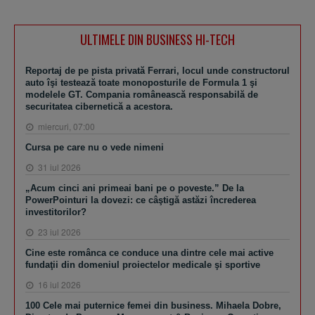
ULTIMELE DIN BUSINESS HI-TECH
Reportaj de pe pista privată Ferrari, locul unde constructorul
auto îşi testează toate monoposturile de Formula 1 şi
modelele GT. Compania românească responsabilă de
securitatea cibernetică a acestora.
miercuri, 07:00
Cursa pe care nu o vede nimeni
31 iul 2026
„Acum cinci ani primeai bani pe o poveste.” De la
PowerPointuri la dovezi: ce câştigă astăzi încrederea
investitorilor?
23 iul 2026
Cine este românca ce conduce una dintre cele mai active
fundaţii din domeniul proiectelor medicale şi sportive
16 iul 2026
100 Cele mai puternice femei din business. Mihaela Dobre,