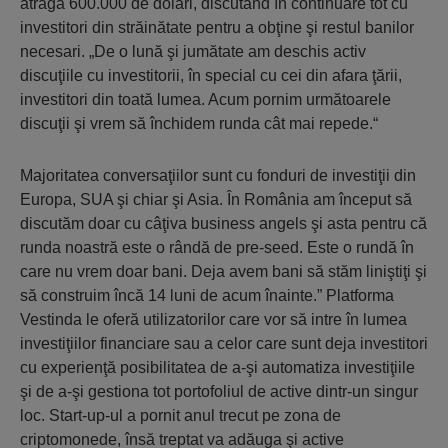
atragă 600.000 de dolari, discutând în continuare tot cu
investitori din străinătate pentru a obţine şi restul banilor
necesari. „De o lună şi jumătate am deschis activ
discuţiile cu investitorii, în special cu cei din afara ţării,
investitori din toată lumea. Acum pornim următoarele
discuţii şi vrem să închidem runda cât mai repede.“
Majoritatea conversaţiilor sunt cu fonduri de investiţii din
Europa, SUA şi chiar şi Asia. În România am început să
discutăm doar cu câţiva business angels şi asta pentru că
runda noastră este o rândă de pre-seed. Este o rundă în
care nu vrem doar bani. Deja avem bani să stăm liniştiţi şi
să construim încă 14 luni de acum înainte.” Platforma
Vestinda le oferă utilizatorilor care vor să intre în lumea
investiţiilor financiare sau a celor care sunt deja investitori
cu experienţă posibilitatea de a-şi automatiza investiţiile
şi de a-şi gestiona tot portofoliul de active dintr-un singur
loc. Start-up-ul a pornit anul trecut pe zona de
criptomonede, însă treptat va adăuga şi active