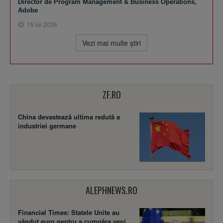
Director de Program Management & Business Operations,
Adobe
15 iul 2026
Vezi mai multe ştiri
ZF.RO
China devastează ultima redută a
industriei germane
ALEPHNEWS.RO
Financial Times: Statele Unite au
vândut euro pentru a cumpăra yeni