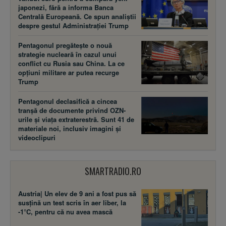
japonezi, fără a informa Banca
Centrală Europeană. Ce spun analiștii
despre gestul Administrației Trump
Pentagonul pregătește o nouă
strategie nucleară în cazul unui
conflict cu Rusia sau China. La ce
opțiuni militare ar putea recurge
Trump
Pentagonul declasifică a cincea
tranșă de documente privind OZN-
urile și viața extraterestră. Sunt 41 de
materiale noi, inclusiv imagini și
videoclipuri
SMARTRADIO.RO
Austria| Un elev de 9 ani a fost pus să
susţină un test scris în aer liber, la
-1°C, pentru că nu avea mască