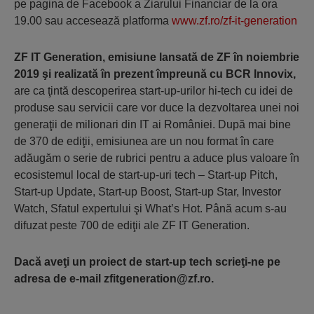
pe pagina de Facebook a Ziarului Financiar de la ora
19.00 sau accesează platforma
www.zf.ro/zf-it-generation
ZF IT Generation, emisiune lansată de ZF în noiembrie
2019 şi realizată în prezent împreună cu BCR Innovix,
are ca ţintă descoperirea start-up-urilor hi-tech cu idei de
produse sau servicii care vor duce la dezvoltarea unei noi
generaţii de milionari din IT ai României. După mai bine
de 370 de ediţii, emisiunea are un nou format în care
adăugăm o serie de rubrici pentru a aduce plus valoare în
ecosistemul local de start-up-uri tech – Start-up Pitch,
Start-up Update, Start-up Boost, Start-up Star, Investor
Watch, Sfatul expertului şi What’s Hot. Până acum s-au
difuzat peste 700 de ediţii ale ZF IT Generation.
Dacă aveţi un proiect de start-up tech scrieţi-ne pe
adresa de e-mail zfitgeneration@zf.ro.