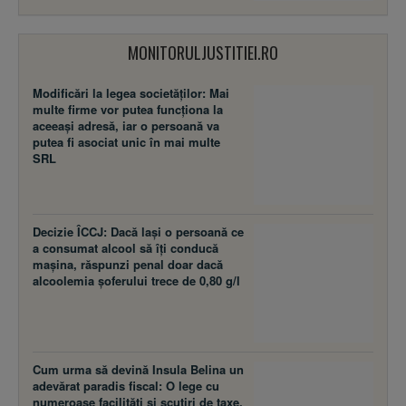
MONITORULJUSTITIEI.RO
Modificări la legea societăţilor: Mai
multe firme vor putea funcţiona la
aceeaşi adresă, iar o persoană va
putea fi asociat unic în mai multe
SRL
Decizie ÎCCJ: Dacă laşi o persoană ce
a consumat alcool să îţi conducă
maşina, răspunzi penal doar dacă
alcoolemia şoferului trece de 0,80 g/l
Cum urma să devină Insula Belina un
adevărat paradis fiscal: O lege cu
numeroase facilităţi şi scutiri de taxe,