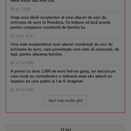
Heidi Klum sau Rita Ora
joi, 13:20
Viaţa unui tânăr moştenitor al unei afaceri de zeci de
milioane de euro în România. Ce trebuie să facă acesta
pentru compania construită de familia lui
marţi, 09:41
Cine este moştenitorul unei afaceri româneşti de zeci de
milioane de euro, care povesteşte cum este să munceşti, de
fapt, pentru afacerea familiei
27 iul 2026
A pornit cu doar 1.000 de euro într-un garaj, iar decizia pe
care mulţi au considerat-o o nebunie avea să-i aducă un
imperiu pe care puţini şi l-ar fi imaginat.
26 iul 2026
Vezi mai multe ştiri
ZF.RO