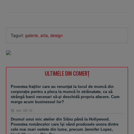
Taguri:
galerie
,
arta
,
design
ULTIMELE DIN COMERȚ
Povestea fraţilor care au renunţat la locul de muncă din
corporaţie pentru a pleca la muncă în străinatate, ca să
strângă banii necesari să-şi deschidă propria afacere. Cum
merge acum businessul lor?
ieri, 09:10
Drumul unui mic atelier din Sibiu până la Hollywood.
Povestea româncelor care îşi vând produsele unora dintre
cele mai mari vedete din lume, precum Jennifer Lopez,