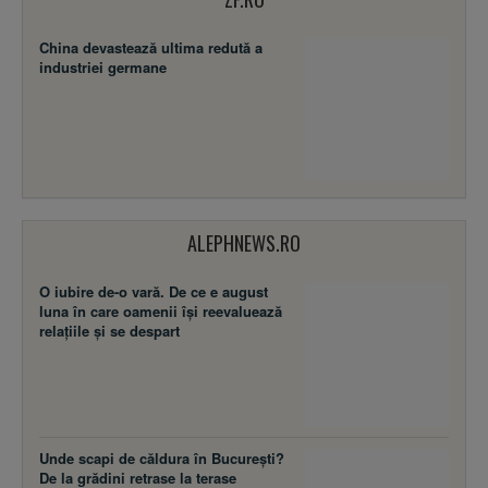
China devastează ultima redută a
industriei germane
ALEPHNEWS.RO
O iubire de-o vară. De ce e august
luna în care oamenii își reevaluează
relațiile și se despart
Unde scapi de căldura în București?
De la grădini retrase la terase