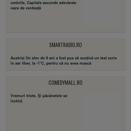
umbrite, Capitala ascunde adevărate
oaze de verdeață
SMARTRADIO.RO
Austria| Un elev de 9 ani a fost pus să susţină un test scris
în aer liber, la -1°C, pentru că nu avea mască
COMEDYMALL.RO
Vremuri triste. Şi păcănelele se
închid.