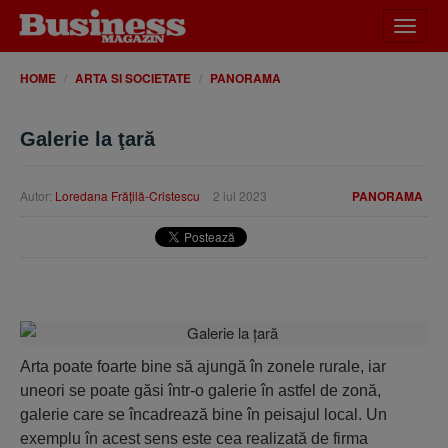
Desch
meniu
HOME
ARTA SI SOCIETATE
PANORAMA
Galerie la ţară
Autor:
Loredana Frăţilă-Cristescu
2 iul 2023
PANORAMA
Arta poate foarte bine să ajungă în zonele rurale, iar
uneori se poate găsi într-o galerie în astfel de zonă,
galerie care se încadrează bine în peisajul local. Un
exemplu în acest sens este cea realizată de firma