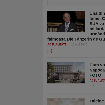
Una din
lume: C
SUA va 
miliard
urmând 
faimoasa Die Tänzerin de Gu
ACTUALITATE
15 mai 2026
[...]
Cum vor 
Napoca,
FOTO
ACTUALIT
[...]
Talcioc 