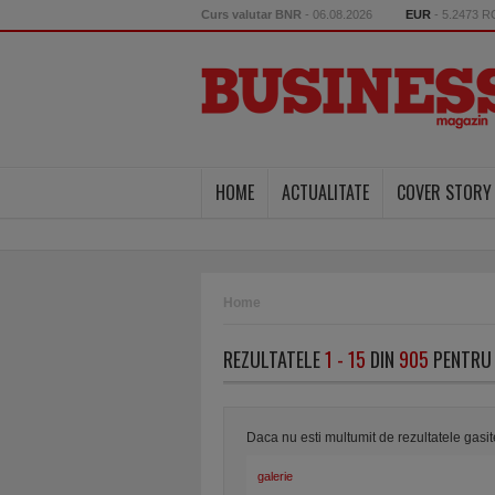
Curs valutar BNR
- 06.08.2026
EUR
- 5.2473 
HOME
ACTUALITATE
COVER STORY
Home
REZULTATELE
1 - 15
DIN
905
PENTRU 
Daca nu esti multumit de rezultatele gasi