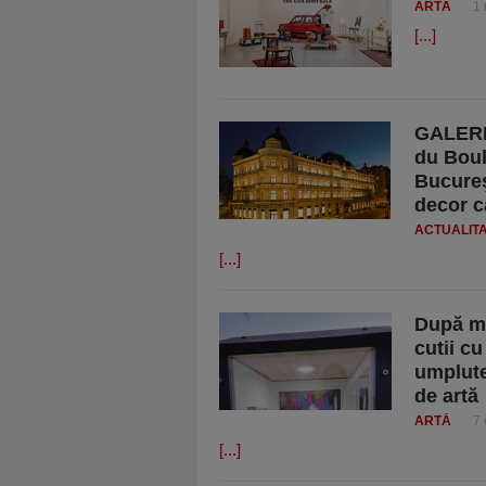
ARTĂ
1
[...]
GALERIE
du Boul
Bucureş
decor c
ACTUALIT
[...]
După mi
cutii cu
umplute
de artă
ARTĂ
7 
[...]