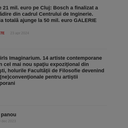
 21 mil. euro pe Cluj: Bosch a finalizat a
ădire din cadrul Centrului de Inginerie.
ţia totală ajunge la 50 mil. euro GALERIE
ATE
23 apr 2024
rls Imaginarium. 14 artiste contemporane
n cel mai nou spaţiu expoziţional din
ti, holurile Facultăţii de Filosofie devenind
(ne)convenţionale pentru artiştii
porani
a panou
9 dec 2023