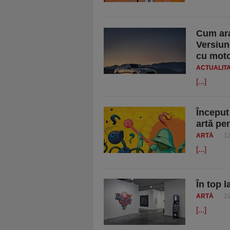
Cum ara
Versiun
cu mot
ACTUALIT
[...]
Început 
artă pen
ARTĂ
12
[...]
În top 
ARTĂ
22
[...]