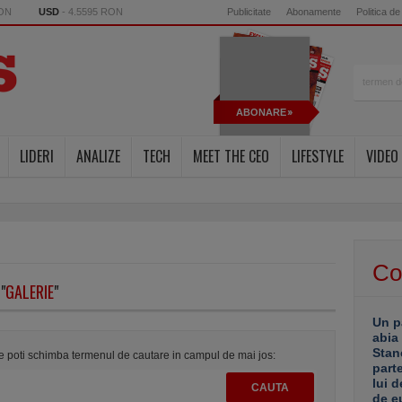
RON
USD
- 4.5595 RON
Publicitate
Abonamente
Politica de
ABONARE
LIDERI
ANALIZE
TECH
MEET THE CEO
LIFESTYLE
VIDEO
Co
"
GALERIE
"
Un p
abia
Stan
te poti schimba termenul de cautare in campul de mai jos:
part
lui d
de e