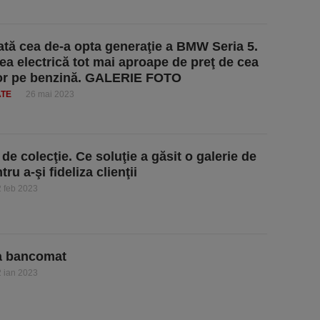
tă cea de-a opta generaţie a BMW Seria 5.
ea electrică tot mai aproape de preţ de cea
or pe benzină. GALERIE FOTO
ATE
26 mai 2023
de colecţie. Ce soluţie a găsit o galerie de
tru a-şi fideliza clienţii
 feb 2023
la bancomat
 ian 2023