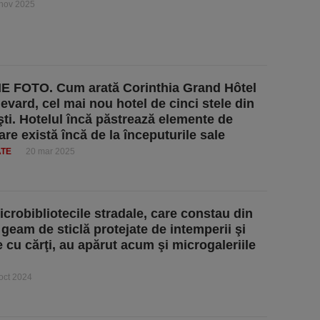
 nov 2025
 FOTO. Cum arată ​Corinthia Grand Hôtel
evard, cel mai nou hotel de cinci stele din
ti. Hotelul încă păstrează elemente de
are există încă de la începuturile sale
ATE
20 mar 2025
crobibliotecile stradale, care constau din
 geam de sticlă protejate de intemperii şi
 cu cărţi, au apărut acum şi microgaleriile
oct 2024