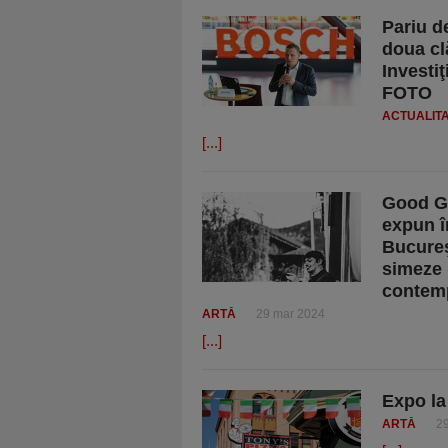
Pariu de
doua cl
Investi
FOTO
ACTUALIT
[...]
Good Gi
expun î
Bucureş
simeze 
contem
ARTĂ
29 mar 2024
[...]
Expo l
ARTĂ
2