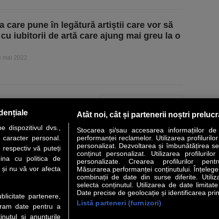
a care pune în legătură artiştii care vor să
cu iubitorii de artă care ajung mai greu la o
3 mai 2022
PAGINA URMĂTOARE »
dențiale
Atât noi, cât și partenerii noștri preluc
 dispozitivul dvs.,
Stocarea și/sau accesarea informațiilor de
u caracter personal.
performanței reclamelor. Utilizarea profilurilo
personalizat. Dezvoltarea și îmbunătățirea serv
 respectiv vă puteți
conținut personalizat. Utilizarea profilurilor
VER STORY
LIDERI
ANALIZE
HI-TECH
MEET THE CEO
ina cu politica de
personalizate. Crearea profilurilor pentr
i și nu vă vor afecta
Măsurarea performanței conținutului. Înțelegere
combinații de date din surse diferite. Utiliz
uri utile
Servicii
selecta conținutul. Utilizarea de date limitat
Date precise de geolocație și identificarea prin
ublicitate partenere,
Listă parteneri (furnizori)
Financiar
Politica de confidentialitate
Newsletter
ucram date pentru a
 Noi
Termeni si conditii
RSS
nutul si anunturile