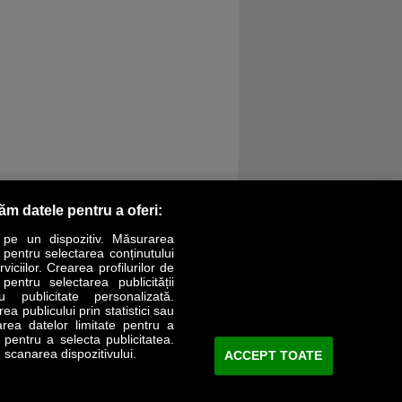
răm datele pentru a oferi:
 pe un dispozitiv. Măsurarea
r pentru selectarea conținutului
iciilor. Crearea profilurilor de
 pentru selectarea publicității
LIFESTYLE
SPECIAL
OPINII
u publicitate personalizată.
a publicului prin statistici sau
area datelor limitate pentru a
Revista Business Magazin
e pentru a selecta publicitatea.
 scanarea dispozitivului.
ACCEPT TOATE
Abonează-te şi primeşte revista acasă
saptămânal