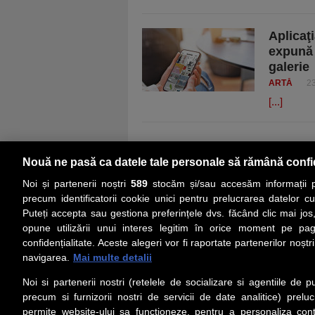
Aplicaţi
expună 
galerie
ARTĂ
2
[...]
Nouă ne pasă ca datele tale personale să rămână confi
Noi și partenerii noștri
589
stocăm și/sau accesăm informații pe
precum identificatorii cookie unici pentru prelucrarea datelor c
Puteți accepta sau gestiona preferințele dvs. făcând clic mai jos,
PRIMA PAGINĂ
ACTUALITATE
CO
opune utilizării unui interes legitim în orice moment pe pag
confidențialitate. Aceste alegeri vor fi raportate partenerilor noștr
navigarea.
Mai multe detalii
Social
Link-
Noi si partenerii nostri (retelele de socializare si agentiile de p
Z
iarul 
Urmareste-ne pe Facebook
precum si furnizorii nostri de servicii de date analitice) prel
Despre
permite website-ului sa functioneze, pentru a personaliza conti