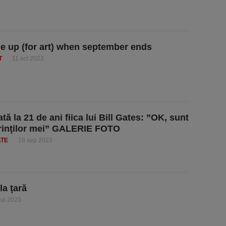
 up (for art) when september ends
T
11 oct 2023
ă la 21 de ani fiica lui Bill Gates: ”OK, sunt
ărinţilor mei” GALERIE FOTO
ATE
18 sep 2023
la ţară
iul 2023