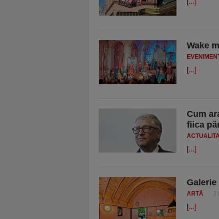
[...]
Wake me
EVENIMEN
[...]
Cum arat
fiica p
ACTUALIT
[...]
Galerie 
ARTĂ
2 
[...]