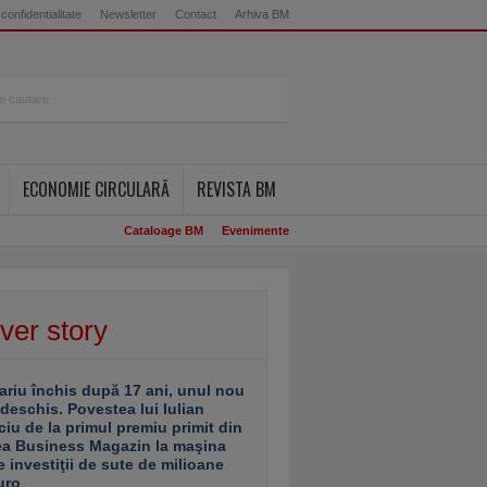
 confidentialitate
Newsletter
Contact
Arhiva BM
ECONOMIE CIRCULARĂ
REVISTA BM
Cataloage BM
Evenimente
ver story
ariu închis după 17 ani, unul nou
 deschis. Povestea lui Iulian
ciu de la primul premiu primit din
ea Business Magazin la maşina
e investiţii de sute de milioane
uro