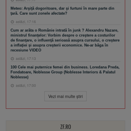
Meteo: Arşiţă dogoritoare, dar şi furtuni în mare parte din
ţară. Care sunt zonele afectate?
astăzi, 17:16
Cum ar arăta o Românie intrată în junk ? Alexandru Nazare,
ministrul finanţelor: Vorbim despre o creştere a costurilor
de finanţare, o influenţă serioasă asupra cursului, o creştere
a inflaţiei şi asupra creşterii economice. Ne-ar băga în
recesiune VIDEO
astăzi, 17:13
100 Cele mai puternice femei din business. Loredana Preda,
Fondatoare, Noblesse Group (Noblesse Interiors & Palatul
Noblesse)
astăzi, 17:00
Vezi mai multe ştiri
ZF.RO