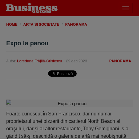
Desch
meniu
HOME
ARTA SI SOCIETATE
PANORAMA
Expo la panou
Autor:
Loredana Frăţilă-Cristescu
29 dec 2023
PANORAMA
Foarte cunoscut în San Francisco, dar nu numai,
proprietarul unei pizzerii din cartierul North Beach al
oraşului, dar şi al altor restaurante, Tony Gemignani, s-a
gândit să-şi deschidă o galerie de artă mai neobişnuită.