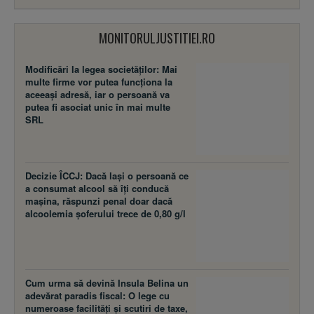
MONITORULJUSTITIEI.RO
Modificări la legea societăţilor: Mai
multe firme vor putea funcţiona la
aceeaşi adresă, iar o persoană va
putea fi asociat unic în mai multe
SRL
Decizie ÎCCJ: Dacă laşi o persoană ce
a consumat alcool să îţi conducă
maşina, răspunzi penal doar dacă
alcoolemia şoferului trece de 0,80 g/l
Cum urma să devină Insula Belina un
adevărat paradis fiscal: O lege cu
numeroase facilităţi şi scutiri de taxe,