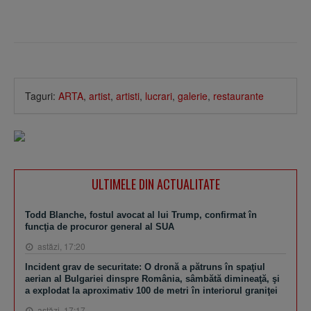
Taguri:
ARTA
,
artist
,
artisti
,
lucrari
,
galerie
,
restaurante
ULTIMELE DIN ACTUALITATE
Todd Blanche, fostul avocat al lui Trump, confirmat în
funcţia de procuror general al SUA
astăzi, 17:20
Incident grav de securitate: O dronă a pătruns în spaţiul
aerian al Bulgariei dinspre România, sâmbătă dimineaţă, şi
a explodat la aproximativ 100 de metri în interiorul graniţei
astăzi, 17:17