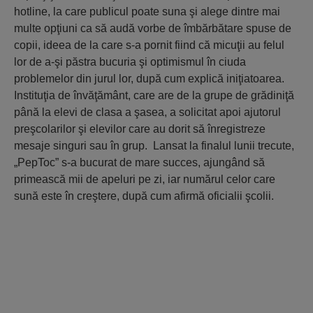
hotline, la care publicul poate suna şi alege dintre mai
multe opţiuni ca să audă vorbe de îmbărbătare spuse de
copii, ideea de la care s-a pornit fiind că micuţii au felul
lor de a-şi păstra bucuria şi optimismul în ciuda
problemelor din jurul lor, după cum explică iniţiatoarea.
Instituţia de învăţământ, care are de la grupe de grădiniţă
până la elevi de clasa a şasea, a solicitat apoi ajutorul
preşcolarilor şi elevilor care au dorit să înregistreze
mesaje singuri sau în grup. Lansat la finalul lunii trecute,
„PepToc” s-a bucurat de mare succes, ajungând să
primească mii de apeluri pe zi, iar numărul celor care
sună este în creştere, după cum afirmă oficialii şcolii.