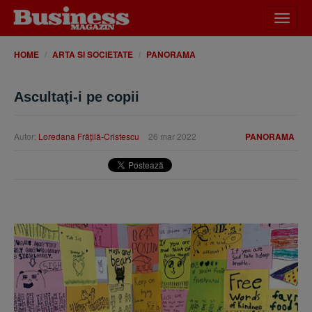
Desch
meniu
HOME
ARTA SI SOCIETATE
PANORAMA
Ascultaţi-i pe copii
Autor:
Loredana Frăţilă-Cristescu
26 mar 2022
PANORAMA