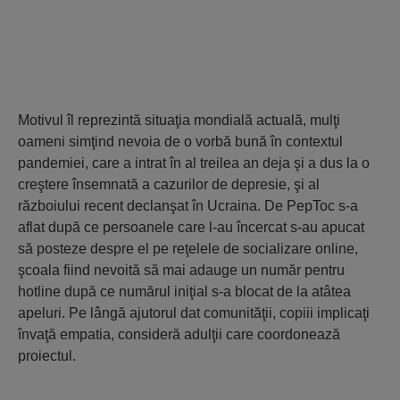
Motivul îl reprezintă situaţia mondială actuală, mulţi
oameni simţind nevoia de o vorbă bună în contextul
pandemiei, care a intrat în al treilea an deja şi a dus la o
creştere însemnată a cazurilor de depresie, şi al
războiului recent declanşat în Ucraina. De PepToc s-a
aflat după ce persoanele care l-au încercat s-au apucat
să posteze despre el pe reţelele de socializare online,
şcoala fiind nevoită să mai adauge un număr pentru
hotline după ce numărul iniţial s-a blocat de la atâtea
apeluri. Pe lângă ajutorul dat comunităţii, copiii implicaţi
învaţă empatia, consideră adulţii care coordonează
proiectul.