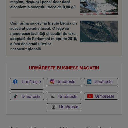
maşina, răspunzi penal doar dacă
alcoolemia şoferului trece de 0,80 g/l
Cum urma să devină Insula Belina un
adevărat paradis fiscal: O lege cu
numeroase facilităţi şi scutiri de taxe,
adoptată de Parlament în aprilie 2019,
a fost declarată ulterior
neconstituţională
URMĂREȘTE BUSINESS MAGAZIN
Urmărește
Urmărește
Urmărește
Urmărește
Urmărește
Urmărește
Urmărește