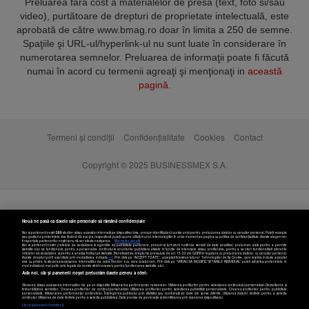
Preluarea fără cost a materialelor de presă (text, foto si/sau
video), purtătoare de drepturi de proprietate intelectuală, este
aprobată de către www.bmag.ro doar în limita a 250 de semne.
Spaţiile şi URL-ul/hyperlink-ul nu sunt luate în considerare în
numerotarea semnelor. Preluarea de informaţii poate fi făcută
numai în acord cu termenii agreaţi şi menţionaţi in
această
pagină
.
Termeni și condiții
Confidențialitate
Cookies
Contact
Copyright © 2025 BUSINESSMEX S.A.
Nouă ne pasă ca datele tale personale să rămână confidențiale
Noi și partenerii noștri
589
stocăm și/sau accesăm informații pe dispozitivul dvs., precum identificatorii cookie unici pentru prelucrarea datelor cu caracter personal. Puteți accepta
sau gestiona preferințele dvs. făcând clic mai jos, respectiv vă puteți opune utilizării unui interes legitim în orice moment pe pagina cu politica de confidențialitate. Aceste alegeri vor
fi raportate partenerilor noștri și nu vă vor afecta navigarea.
Mai multe detalii
Noi si partenerii nostri (retelele de socializare si agentiile de publicitate partenere, precum si furnizorii nostri de servicii de date analitice) prelucram date pentru a permite
website-ului sa functioneze, pentru a personaliza continutul si anunturile publicitare afisate in functie de interesele si/sau profilul dvs., pentru a va oferi functionalitati aferente
retelelor de socializare si pentru a analiza traficul pe website. Beneficiati de drepturile prevazute de art. 15-22 din GDPR in legatura cu prelucrarea datelor cu caracter personal.
Aceste drepturi pot fi exercitate prin modalitatea indicata
aici
. Prin click pe “ACCEPT TOATE”, acceptati folosirea tuturor Tehnologiilor de tip Cookie, care implica inclusiv acceptul
dvs. cu privire la stocarea/accesarea informatiilor de catre Vendor-ii cu care colaboram. Prin click pe “VREAU SA MODIFIC SETARILE INDIVIDUAL” puteti schimba preferintele in
mod individual, mai putin cele legate de cookie strict necesare pentru functionarea website-ului.
Atât noi, cât și partenerii noștri prelucrăm datele pentru a oferi:
Stocarea și/sau accesarea informațiilor de pe un dispozitiv. Măsurarea performanței reclamelor. Utilizarea profilurilor pentru selectarea conținutului personalizat. Dezvoltarea și
îmbunătățirea serviciilor. Crearea profilurilor de conținut personalizat. Utilizarea profilurilor pentru selectarea publicității personalizate. Crearea profilurilor pentru publicitate
personalizată. Măsurarea performanței conținutului. Înțelegerea publicului prin statistici sau combinații de date din surse diferite. Utilizarea datelor limitate pentru a selecta
Setări cookies
conținutul. Utilizarea de date limitate pentru a selecta publicitatea. Date precise de geolocație și identificarea prin scanarea dispozitivului.
Listă parteneri (furnizori)