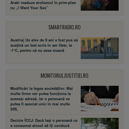
Araki readuce erotismul în prim-plan
cu „I Want Your Sex”
SMARTRADIO.RO
Austria| Un elev de 9 ani a fost pus să
susţină un test scris în aer liber, la
-1°C, pentru că nu avea mască
MONITORULJUSTITIEI.RO
Modificări la legea societăţilor: Mai
multe firme vor putea funcţiona la
aceeaşi adresă, iar o persoană va
putea fi asociat unic în mai multe
SRL
Decizie ÎCCJ: Dacă laşi o persoană ce
a consumat alcool să îţi conducă