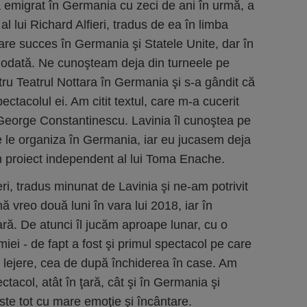
a emigrat în Germania cu zeci de ani în urmă, a
al lui Richard Alfieri, tradus de ea în limba
re succes în Germania şi Statele Unite, dar în
odată. Ne cunoşteam deja din turneele pe
ru Teatrul Nottara în Germania şi s-a gândit că
ectacolul ei. Am citit textul, care m-a cucerit
 George Constantinescu. Lavinia îl cunoştea pe
e le organiza în Germania, iar eu jucasem deja
un proiect independent al lui Toma Enache.
ieri, tradus minunat de Lavinia şi ne-am potrivit
ă vreo două luni în vara lui 2018, iar în
ă. De atunci îl jucăm aproape lunar, cu o
ei - de fapt a fost şi primul spectacol pe care
i lejere, cea de după închiderea în case. Am
tacol, atât în ţară, cât şi în Germania şi
peste tot cu mare emoţie şi încântare.