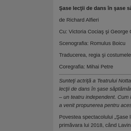
Şase lecţii de dans în şase 
de Richard Alfieri
Cu: Victoria Cociaş şi George
Scenografia: Romulus Boicu
Traducerea, regia şi costumel
Coregrafia: Mihai Petre
Sunte
ţ
i actri
ţă
a Teatrului Nott
lec
ţ
ii de dans în
ş
ase s
ă
pt
ă
mân
– un teatru independent. Cum 
a venit propunerea pentru ace
Povestea spectacolului „Şase l
primăvara lui 2018, când Lavi