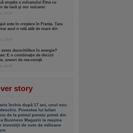
ă erupţie a vulcanului Etna cu
ni de lavă şi nor vulcanic
zi, 10:57
ul este în creştere în Franţa. Ţara
mai avut o rată atât de mare din
zi, 10:57
 avem dezechilibre în energie?
an: E o combinaţie de decizii
te, uneori de rea-voinţă
zi, 10:57
ver story
ariu închis după 17 ani, unul nou
 deschis. Povestea lui Iulian
ciu de la primul premiu primit din
ea Business Magazin la maşina
e investiţii de sute de milioane
uro