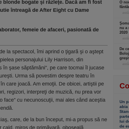
e blonde bogate şi răzleţe. Dacă am fi fost
O nou
fântâ
cutie întreagă de After Eight cu Dame
astă
Şomaj
nu a 
borator, femeie de afaceri, pasionată de
2020
astă
De ce
 de la spectacol, îmi aprind o ţigară şi o aştept
Boloj
greşi
ielea personajului Lily Harrison, din
astă
s în şase săptămâni”, pe care tocmai îl jucase
ureşti. Urma să povestim despre teatru în
n care joacă. Am emoţii. De obicei, artiştii pe
Co
ori, regizori, interpreţi de muzică, nu prea vor
 to face” cu necunoscuţii, mai ales când aceştia
Un p
abia
gendă.
Stan
part
iaş, care, de la bun început, mi-a propus să ne
lui d
de e
 cald, miros de primăvară, oboseală