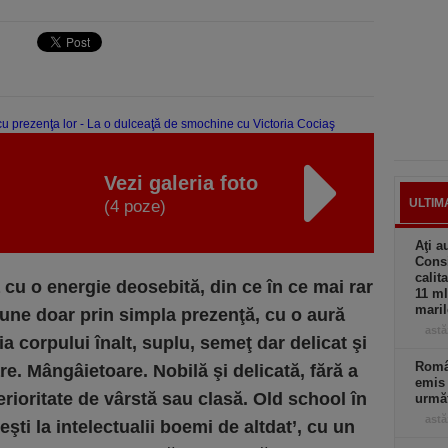
Vezi galeria foto
ULTIM
(4 poze)
Aţi a
Consi
calit
ă cu o energie deosebită, din ce în ce mai rar
11 ml
maril
pune doar prin simpla prezenţă, cu o aură
astă
ia corpului înalt, suplu, semeţ dar delicat şi
Român
re. Mângâietoare. Nobilă şi delicată, fără a
emis 
erioritate de vârstă sau clasă. Old school în
următ
astă
şti la intelectualii boemi de altdat’, cu un