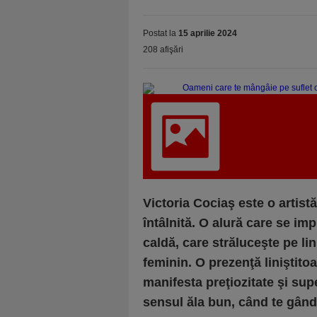
Postat la
15 aprilie 2024
208 afişări
Victoria Cociaş este o artist
întâlnită. O alură care se im
caldă, care străluceşte pe lin
feminin. O prezenţă liniştitoa
manifesta preţiozitate şi sup
sensul ăla bun, când te gânde