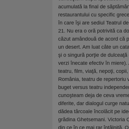
acumulată la final de săptăm
restaurantului cu specific grec
în care îşi are sediul Teatrul d
21. Nu era o oră potrivită ca 
căzut amândouă de acord că p
un desert. Am luat câte un cata
şi o singură porţie de dulceaţ
verzi înecate efectiv în miere)
teatru, film, viaţă, nepoţi, copi
România, teatru de repertoriu v
buget versus teatru independen
cunoşteam deja de ceva vreme.
diferite, dar dialogul curge nat
dădea târcoale încolăcit pe ide
grădina Ghetsemani. Victoria C
din ce în ce mai rar întâlnită.