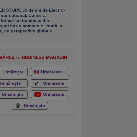
R STORY. 35 de ani de Electro-
 International. Cum s-a
sformat un business din
şani într-o companie listată la
ă, cu perspective globale
MĂREȘTE BUSINESS MAGAZIN
Urmărește
Urmărește
Urmărește
Urmărește
Urmărește
Urmărește
Urmărește