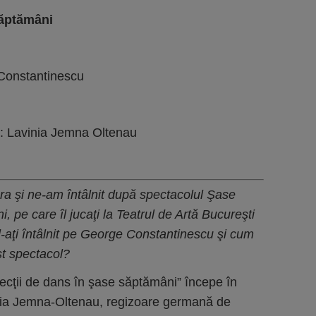
săptămâni
 Constantinescu
e: Lavinia Jemna Oltenau
ara
ş
i ne-am întâlnit dup
ă
spectacolul
Ş
ase
i, pe care îl juca
ţ
i la Teatrul de Art
ă
Bucure
ş
ti
l-a
ţ
i întâlnit pe George Constantinescu
ş
i cum
st spectacol?
ecţii de dans în şase săptămâni” începe în
nia Jemna-Oltenau, regizoare germană de