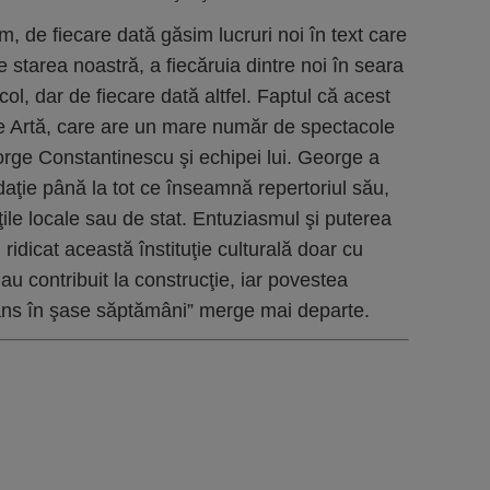
, de fiecare dată găsim lucruri noi în text care
de starea noastră, a fiecăruia dintre noi în seara
ol, dar de fiecare dată altfel. Faptul că acest
de Artă, care are un mare număr de spectacole
rge Constantinescu şi echipei lui. George a
ndaţie până la tot ce înseamnă repertoriul său,
tăţile locale sau de stat. Entuziasmul şi puterea
 ridicat această înstituţie culturală doar cu
au contribuit la construcţie, iar povestea
dans în şase săptămâni” merge mai departe.