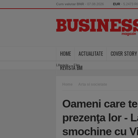
Curs valutar BNR
- 07.08.2026
EUR
- 5.2473 
HOME
ACTUALITATE
COVER STORY
Lifestyle
Film
REVISTA BM
Home
Arta si societate
Oameni care te
prezenţa lor - 
smochine cu Vi