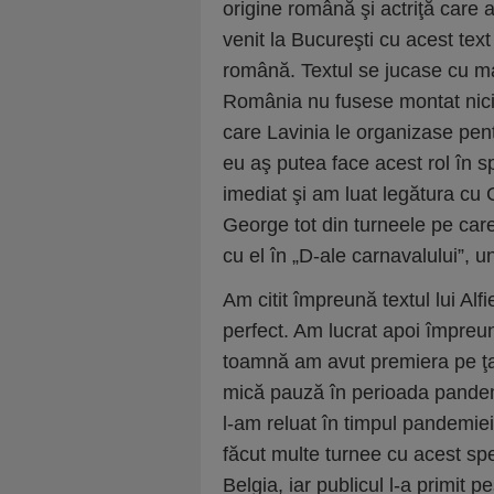
origine română şi actriţă care 
venit la Bucureşti cu acest text 
română. Textul se jucase cu ma
România nu fusese montat nici
care Lavinia le organizase pent
eu aş putea face acest rol în sp
imediat şi am luat legătura cu
George tot din turneele pe car
cu el în „D-ale carnavalului”, 
Am citit împreună textul lui Alf
perfect. Am lucrat apoi împreun
toamnă am avut premiera pe ţar
mică pauză în perioada pandemi
l-am reluat în timpul pandemie
făcut multe turnee cu acest spec
Belgia, iar publicul l-a primit 