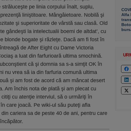
străluceşte pe linia corpului înalt, suplu,
COVE
 prezenţă liniştitoare. Mângâietoare. Nobilă şi
Alfa
tran
ozitate şi superioritate de vârstă sau clasă. Old
Boto
burs
e gândeşti la intelectualii boemi de altdat’, cu
le blonde bogate şi răzleţe. Dacă am fi fost în
 întreagă de After Eight cu Dame Victoria
UR
ciaş a luat din farfurioară ultima smochină.
bconştient că şi domnia sa s-a simţit OK în
i nu vrea să ia din farfuria comună ultima
uă şi am fost de acord că am mâncat desert
. Am închis nota de plată şi am plecat cu
itiţi cu atenţie interviul, să o urmăriţi în
 în care joacă. Pe wiki-ul său puteţi afla
e din cariera sa de peste 40 de ani, pentru care
eîncăpător.