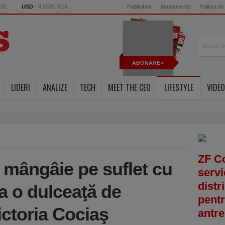
RON
USD
- 4.5595 RON
Publicitate
Abonamente
Politica de
ABONARE
LIDERI
ANALIZE
TECH
MEET THE CEO
LIFESTYLE
VIDEO
ZF C
 mângâie pe suflet cu
servi
distr
La o dulceaţă de
pentr
ctoria Cociaş
antre