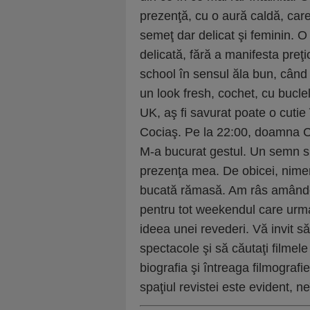
prezenţă, cu o aură caldă, care 
semeţ dar delicat şi feminin. O
delicată, fără a manifesta preţi
school în sensul ăla bun, când t
un look fresh, cochet, cu bucle
UK, aş fi savurat poate o cutie
Cociaş. Pe la 22:00, doamna Co
M-a bucurat gestul. Un semn su
prezenţa mea. De obicei, nimen
bucată rămasă. Am râs amândo
pentru tot weekendul care urma
ideea unei revederi. Vă invit să c
spectacole şi să căutaţi filmele
biografia şi întreaga filmografi
spaţiul revistei este evident, n