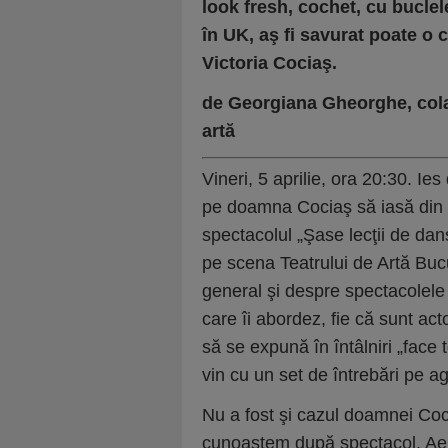
look fresh, cochet, cu buclel
în UK, aş fi savurat poate o 
Victoria Cociaş.
de Georgiana Gheorghe, cola
artă
Vineri, 5 aprilie, ora 20:30. Ies
pe doamna Cociaş să iasă din p
spectacolul „Şase lecţii de dan
pe scena Teatrului de Artă Buc
general şi despre spectacolele î
care îi abordez, fie că sunt act
să se expună în întâlniri „face
vin cu un set de întrebări pe a
Nu a fost şi cazul doamnei Coc
cunoaştem după spectacol. Aer