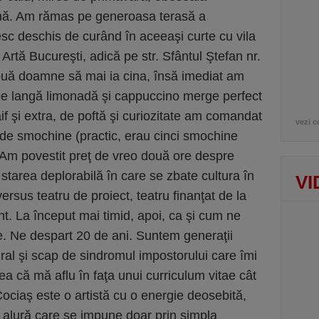
ână. Am rămas pe generoasa terasă a
esc deschis de curând în aceeaşi curte cu vila
e Artă Bucureşti, adică pe str. Sfântul Ştefan nr.
două doamne să mai ia cina, însă imediat am
e langă limonadă şi cappuccino merge perfect
if şi extra, de poftă şi curiozitate am comandat
vezi c
ă de smochine (practic, erau cinci smochine
. Am povestit preţ de vreo două ore despre
i, starea deplorabilă în care se zbate cultura în
VI
ersus teatru de proiect, teatru finanţat de la
t. La început mai timid, apoi, ca şi cum ne
 Ne despart 20 de ani. Suntem generaţii
ural şi scap de sindromul impostorului care îmi
ea că mă aflu în faţa unui curriculum vitae cât
ociaş este o artistă cu o energie deosebită,
 O alură care se impune doar prin simpla