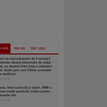
A ORĂ
TOP AZI
TOP 7 ZILE
uzit de microdramele de 2 minute?
derate cândva telenovele de slabă
ate, au devenit între timp o industrie
d. dolari prin care China cucereşte
e studiouri
zi, 15:43
ia, între caniculă şi vijelii. ANM a
mai multe avertizări meteo pentru
oarele zile
zi, 10:58