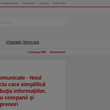
 confidentialitate
Newsletter
Contact
Arhiva BM
ECONOMIE CIRCULARĂ
Cataloage BM
Evenimente
omunicate - Noul
ciu care simplifică
ibuţia informaţiilor,
u companii şi
prenori