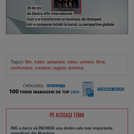
Taguri:
film
,
trailer
,
asteptare
,
video
,
univers
,
filme
,
confruntare
,
crestere
,
regizor
,
america
PE ACEEAŞI TEMA
ING a decis să ÎNCHIDĂ una dintre cele mai importante
operaţiuni din România