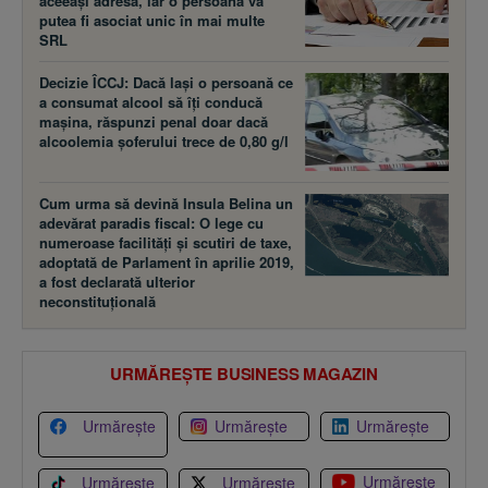
aceeaşi adresă, iar o persoană va
putea fi asociat unic în mai multe
SRL
Decizie ÎCCJ: Dacă laşi o persoană ce
a consumat alcool să îţi conducă
maşina, răspunzi penal doar dacă
alcoolemia şoferului trece de 0,80 g/l
Cum urma să devină Insula Belina un
adevărat paradis fiscal: O lege cu
numeroase facilităţi şi scutiri de taxe,
adoptată de Parlament în aprilie 2019,
a fost declarată ulterior
neconstituţională
URMĂREȘTE BUSINESS MAGAZIN
Urmărește
Urmărește
Urmărește
Urmărește
Urmărește
Urmărește