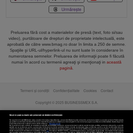
Urmărește
Preluarea fără cost a materialelor de presă (text, foto si/sau
video), purtătoare de drepturi de proprietate intelectuală, este
aprobată de către www.bmag.ro doar în limita a 250 de semne.
Spaţiile şi URL-ul/hyperlink-ul nu sunt luate în considerare în
numerotarea semnelor. Preluarea de informaţii poate fi făcută
numai în acord cu termenii agreaţi şi menţionaţi in
această
pagină
.
Termeni și condiții
Confidențialitate
Cookies
Contact
Copyright © 2025 BUSINESSMEX S.A.
Nouă ne pasă ca datele tale personale să rămână confidențiale
Noi și partenerii noștri
589
stocăm și/sau accesăm informații pe dispozitivul dvs., precum identificatorii cookie unici pentru prelucrarea datelor cu caracter personal. Puteți accepta
sau gestiona preferințele dvs. făcând clic mai jos, respectiv vă puteți opune utilizării unui interes legitim în orice moment pe pagina cu politica de confidențialitate. Aceste alegeri vor
fi raportate partenerilor noștri și nu vă vor afecta navigarea.
Mai multe detalii
Noi si partenerii nostri (retelele de socializare si agentiile de publicitate partenere, precum si furnizorii nostri de servicii de date analitice) prelucram date pentru a permite
website-ului sa functioneze, pentru a personaliza continutul si anunturile publicitare afisate in functie de interesele si/sau profilul dvs., pentru a va oferi functionalitati aferente
retelelor de socializare si pentru a analiza traficul pe website. Beneficiati de drepturile prevazute de art. 15-22 din GDPR in legatura cu prelucrarea datelor cu caracter personal.
Aceste drepturi pot fi exercitate prin modalitatea indicata
aici
. Prin click pe “ACCEPT TOATE”, acceptati folosirea tuturor Tehnologiilor de tip Cookie, care implica inclusiv acceptul
dvs. cu privire la stocarea/accesarea informatiilor de catre Vendor-ii cu care colaboram. Prin click pe “VREAU SA MODIFIC SETARILE INDIVIDUAL” puteti schimba preferintele in