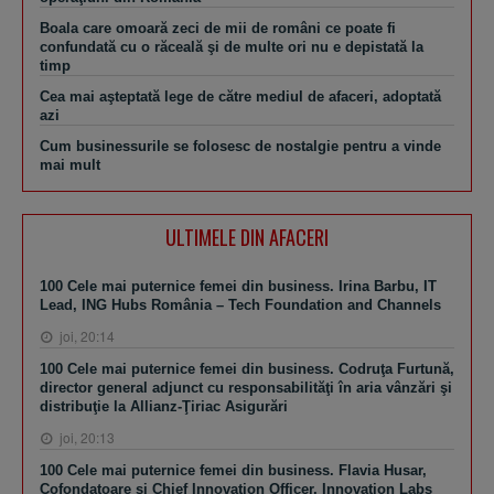
Boala care omoară zeci de mii de români ce poate fi
confundată cu o răceală şi de multe ori nu e depistată la
timp
Cea mai aşteptată lege de către mediul de afaceri, adoptată
azi
Cum businessurile se folosesc de nostalgie pentru a vinde
mai mult
ULTIMELE DIN AFACERI
100 Cele mai puternice femei din business. Irina Barbu, IT
Lead, ING Hubs România – Tech Foundation and Channels
joi, 20:14
100 Cele mai puternice femei din business. Codruţa Furtună,
director general adjunct cu responsabilităţi în aria vânzări şi
distribuţie la Allianz-Ţiriac Asigurări
joi, 20:13
100 Cele mai puternice femei din business. Flavia Husar,
Cofondatoare şi Chief Innovation Officer, Innovation Labs