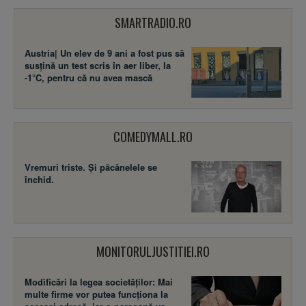
SMARTRADIO.RO
Austria| Un elev de 9 ani a fost pus să
susţină un test scris în aer liber, la
-1°C, pentru că nu avea mască
COMEDYMALL.RO
Vremuri triste. Şi păcănelele se
închid.
MONITORULJUSTITIEI.RO
Modificări la legea societăţilor: Mai
multe firme vor putea funcţiona la