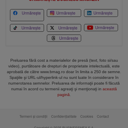
Urmărește
Urmărește
Urmărește
Urmărește
Urmărește
Urmărește
Urmărește
Preluarea fără cost a materialelor de presă (text, foto si/sau
video), purtătoare de drepturi de proprietate intelectuală, este
aprobată de către www.bmag.ro doar în limita a 250 de semne.
Spaţiile şi URL-ul/hyperlink-ul nu sunt luate în considerare în
numerotarea semnelor. Preluarea de informaţii poate fi făcută
numai în acord cu termenii agreaţi şi menţionaţi in
această
pagină
.
Termeni și condiții
Confidențialitate
Cookies
Contact
Copyright © 2025 BUSINESSMEX S.A.