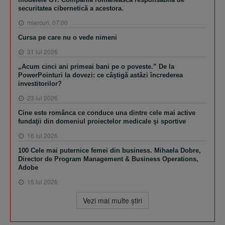
securitatea cibernetică a acestora.
miercuri, 07:00
Cursa pe care nu o vede nimeni
31 iul 2026
„Acum cinci ani primeai bani pe o poveste.” De la
PowerPointuri la dovezi: ce câştigă astăzi încrederea
investitorilor?
23 iul 2026
Cine este românca ce conduce una dintre cele mai active
fundaţii din domeniul proiectelor medicale şi sportive
16 iul 2026
100 Cele mai puternice femei din business. Mihaela Dobre,
Director de Program Management & Business Operations,
Adobe
15 iul 2026
Vezi mai multe ştiri