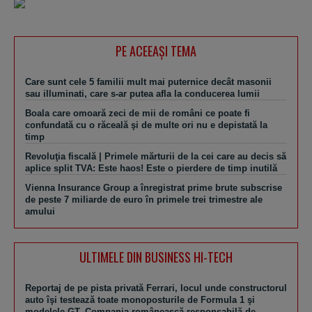
PE ACEEAŞI TEMA
Care sunt cele 5 familii mult mai puternice decât masonii
sau illuminati, care s-ar putea afla la conducerea lumii
Boala care omoară zeci de mii de români ce poate fi
confundată cu o răceală şi de multe ori nu e depistată la
timp
Revoluţia fiscală | Primele mărturii de la cei care au decis să
aplice split TVA: Este haos! Este o pierdere de timp inutilă
Vienna Insurance Group a înregistrat prime brute subscrise
de peste 7 miliarde de euro în primele trei trimestre ale
amului
ULTIMELE DIN BUSINESS HI-TECH
Reportaj de pe pista privată Ferrari, locul unde constructorul
auto îşi testează toate monoposturile de Formula 1 şi
modelele GT. Compania românească responsabilă de