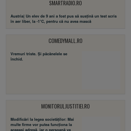
SMARTRADIO.RO
Austria| Un elev de 9 ani a fost pus să susţină un test scris
în aer liber, la -1°C, pentru că nu avea mască
COMEDYMALL.RO
Vremuri triste. Şi păcănelele se
închid.
MONITORULJUSTITIEI.RO
Modificări la legea societăţilor: Mai
multe firme vor putea funcţiona la
aceeaşi adresă, iar o persoană va