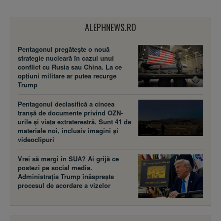
ALEPHNEWS.RO
Pentagonul pregătește o nouă
strategie nucleară în cazul unui
conflict cu Rusia sau China. La ce
opțiuni militare ar putea recurge
Trump
Pentagonul declasifică a cincea
tranșă de documente privind OZN-
urile și viața extraterestră. Sunt 41 de
materiale noi, inclusiv imagini și
videoclipuri
Vrei să mergi în SUA? Ai grijă ce
postezi pe social media.
Administrația Trump înăsprește
procesul de acordare a vizelor