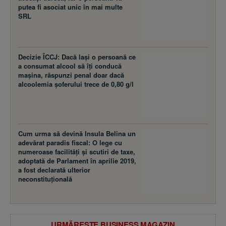
putea fi asociat unic în mai multe
SRL
Decizie ÎCCJ: Dacă laşi o persoană ce
a consumat alcool să îţi conducă
maşina, răspunzi penal doar dacă
alcoolemia şoferului trece de 0,80 g/l
Cum urma să devină Insula Belina un
adevărat paradis fiscal: O lege cu
numeroase facilităţi şi scutiri de taxe,
adoptată de Parlament în aprilie 2019,
a fost declarată ulterior
neconstituţională
URMĂREȘTE BUSINESS MAGAZIN