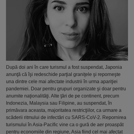
După doi ani în care turismul a fost suspendat, Japonia
anunţă că îşi redeschide parţial graniţele şi reporneşte
una dintre cele mai afectate industrii în urma apariţiei
pandemiei. Doar pentru grupuri organizate şi doar pentru
anumite naţionalităţi. Alte ţări de pe continent, precum
Indonezia, Malaysia sau Filipine, au suspendat, în
primăvara aceasta, majoritatea restricţiilor, ca urmare a
scăderii ritmului de infectări cu SARS-CoV-2. Repornirea
turismului în Asia-Pacific vine ca o gură de aer proaspăt
pentru economiile din regiune, Asia fiind cel mai afectat