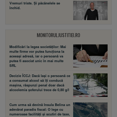
Vremuri triste. Şi păcănelele se
închid.
MONITORULJUSTITIEI.RO
Modificări la legea societăţilor: Mai
multe firme vor putea funcţiona la
aceeaşi adresă, iar o persoană va
putea fi asociat unic în mai multe
SRL
Decizie ÎCCJ: Dacă laşi o persoană ce
a consumat alcool să îţi conducă
maşina, răspunzi penal doar dacă
alcoolemia şoferului trece de 0,80 g/l
Cum urma să devină Insula Belina un
adevărat paradis fiscal: O lege cu
numeroase facilităţi şi scutiri de taxe,