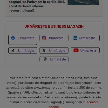
adoptată de Parlament în aprilie 2019,
a fost declarată ulterior
neconstituţională
URMĂREȘTE BUSINESS MAGAZIN
Urmărește
Urmărește
Urmărește
Urmărește
Urmărește
Urmărește
Urmărește
Preluarea fără cost a materialelor de presă (text, foto si/sau
video), purtătoare de drepturi de proprietate intelectuală, este
aprobată de către www.bmag.ro doar în limita a 250 de semne.
Spaţiile şi URL-ul/hyperlink-ul nu sunt luate în considerare în
numerotarea semnelor. Preluarea de informaţii poate fi făcută
numai în acord cu termenii agreaţi şi menţionaţi in
această
pagină
.