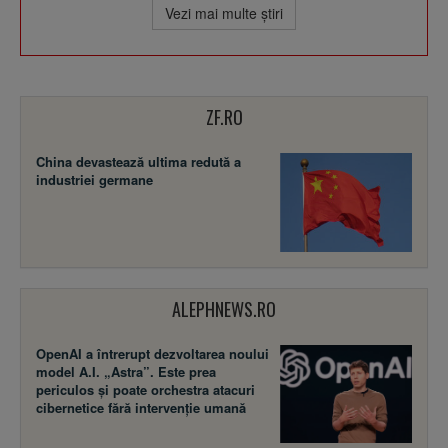
Vezi mai multe ştiri
ZF.RO
China devastează ultima redută a
industriei germane
ALEPHNEWS.RO
OpenAI a întrerupt dezvoltarea noului
model A.I. „Astra”. Este prea
periculos și poate orchestra atacuri
cibernetice fără intervenție umană