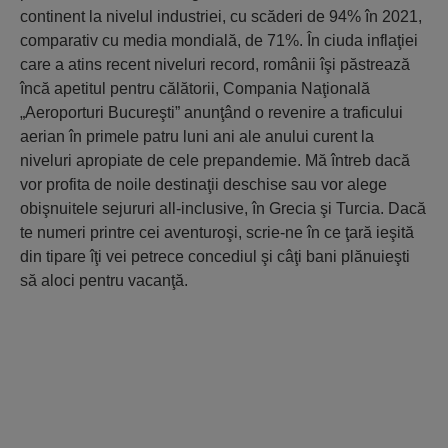
continent la nivelul industriei, cu scăderi de 94% în 2021,
comparativ cu media mondială, de 71%. În ciuda inflaţiei
care a atins recent niveluri record, românii îşi păstrează
încă apetitul pentru călătorii, Compania Naţională
„Aeroporturi Bucureşti” anunţând o revenire a traficului
aerian în primele patru luni ani ale anului curent la
niveluri apropiate de cele prepandemie. Mă întreb dacă
vor profita de noile destinaţii deschise sau vor alege
obişnuitele sejururi all-inclusive, în Grecia şi Turcia. Dacă
te numeri printre cei aventuroşi, scrie-ne în ce ţară ieşită
din tipare îţi vei petrece concediul şi câţi bani plănuieşti
să aloci pentru vacanţă.