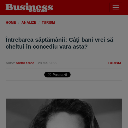
Desch
meniu
HOME
ANALIZE
TURISM
Întrebarea săptămânii: Câţi bani vrei să
cheltui în concediu vara asta?
Autor:
Andra Stroe
23 mai 2022
TURISM