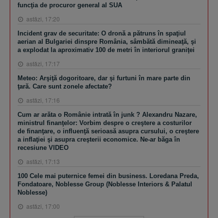
funcţia de procuror general al SUA
astăzi, 17:20
Incident grav de securitate: O dronă a pătruns în spaţiul
aerian al Bulgariei dinspre România, sâmbătă dimineaţă, şi
a explodat la aproximativ 100 de metri în interiorul graniţei
astăzi, 17:17
Meteo: Arşiţă dogoritoare, dar şi furtuni în mare parte din
ţară. Care sunt zonele afectate?
astăzi, 17:16
Cum ar arăta o Românie intrată în junk ? Alexandru Nazare,
ministrul finanţelor: Vorbim despre o creştere a costurilor
de finanţare, o influenţă serioasă asupra cursului, o creştere
a inflaţiei şi asupra creşterii economice. Ne-ar băga în
recesiune VIDEO
astăzi, 17:13
100 Cele mai puternice femei din business. Loredana Preda,
Fondatoare, Noblesse Group (Noblesse Interiors & Palatul
Noblesse)
astăzi, 17:00