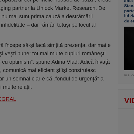
abia
Stan
aging partner la Unlock Market Research. De
part
nii nu mai sunt prima cauză a destrămării
lui d
de e
 infidelitate – dar rămân totuşi pe locul al
ă începe să-şi facă simţită prezenţa, dar mai e
ă şi veşti bune: tot mai multe cupluri româneşti
e cu optimism”, spune Adina Vlad. Adică învaţă
, comunică mai eficient şi îşi construiesc
vezi c
Iar un semnal clar e că „fondul de urgenţă” a
multe relaţii.
TEGRAL
VI