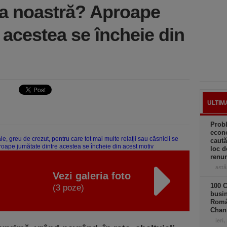
ra noastră? Aproape
 acestea se încheie din
ULTIM
Prob
econo
caută
loc d
renun
astă
Vezi galeria foto
100 C
(3 poze)
busin
Româ
Chan
ieri,