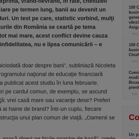
exprimă, vrând-nevrând, în rate, cheltuieli
100 C
ciare pe termen lung, banii au devenit un
busin
gener
uri. Un test pe care, statistic vorbind, mulţi
vânză
plurile din România se ceartă pe tema
Asigu
ieri,
tot mai mare, acest conflict devine cauza
 infidelitatea, nu e lipsa comunicării – e
100 C
busin
Chief
ieri,
niciodată doar despre bani”, subliniază Nicoleta
Comi
ogramului naţional de educaţie financiară
modif
 publicat acest studiu în luna februarie.
Bruxe
pierd
rturi pe cardul comun, de exemplu, se ascund
ieri,
aţă: vrei casă mare sau vacanţe dese? Preferi
ă ai haine de brand? Într-un cuplu, fiecare
Co
onstrucţia unui plan comun de viaţă. „Oamenii se
Un p
ră apasă direct pe fricile noastre de bază”, crede