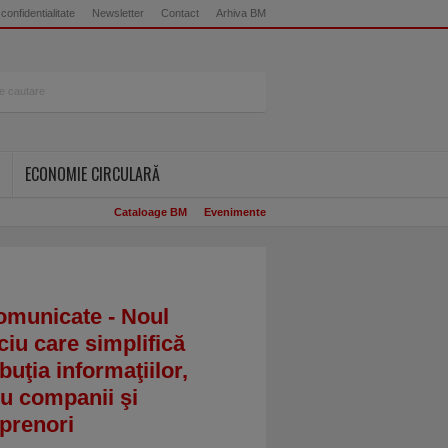
 confidentialitate
Newsletter
Contact
Arhiva BM
ECONOMIE CIRCULARĂ
Cataloage BM
Evenimente
omunicate - Noul
ciu care simplifică
ibuţia informaţiilor,
u companii şi
prenori