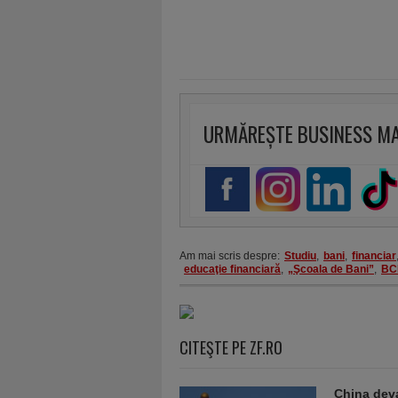
URMĂREȘTE BUSINESS M
Am mai scris despre:
Studiu
,
bani
,
financiar
educaţie financiară
,
„Şcoala de Bani”
,
BC
CITEŞTE PE ZF.RO
China deva