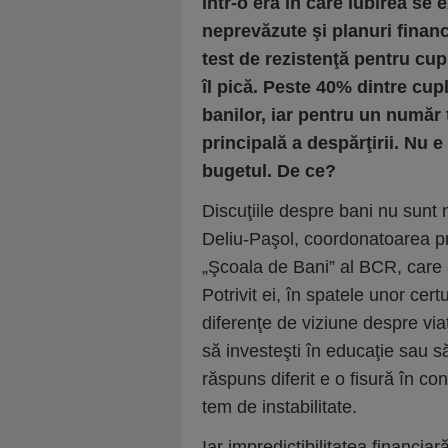
Într-o era în care iubirea se 
neprevăzute şi planuri finan
test de rezistenţă pentru cupl
îl pică. Peste 40% dintre cu
banilor, iar pentru un număr 
principală a despărţirii. Nu e
bugetul. De ce?
Discuţiile despre bani nu sunt 
Deliu-Paşol, coordonatoarea pr
„Şcoala de Bani” al BCR, care a
Potrivit ei, în spatele unor ce
diferenţe de viziune despre vi
să investeşti în educaţie sau s
răspuns diferit e o fisură în c
tem de instabilitate.
Iar impredictibilitatea financia