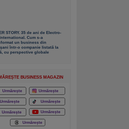
R STORY. 35 de ani de Electro-
 International. Cum s-a
sformat un business din
şani într-o companie listată la
ă, cu perspective globale
MĂREȘTE BUSINESS MAGAZIN
Urmărește
Urmărește
Urmărește
Urmărește
Urmărește
Urmărește
Urmărește