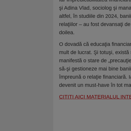
şi Adina Vlad, sociolog şi man
altfel, în studiile din 2024, ba
relaţiilor – au fost devansaţi de
doilea.
O dovadă că educaţia financiar
mult de lucrat. Şi totuşi, exist
manifestă o stare de „precauţi
să-şi gestioneze mai bine banii
împreună o relaţie financiară. 
devenit un must-have în tot mai 
CITITI AICI MATERIALUL IN