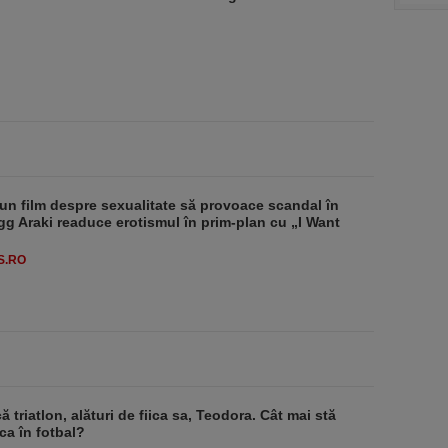
un film despre sexualitate să provoace scandal în
g Araki readuce erotismul în prim-plan cu „I Want
S.RO
ă triatlon, alături de fiica sa, Teodora. Cât mai stă
a în fotbal?