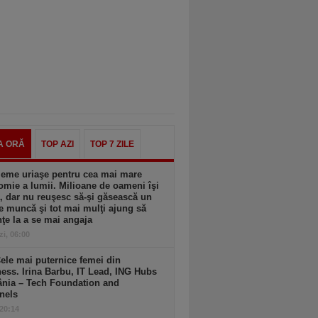
A ORĂ
TOP AZI
TOP 7 ZILE
leme uriaşe pentru cea mai mare
mie a lumii. Milioane de oameni îşi
, dar nu reuşesc să-şi găsească un
e muncă şi tot mai mulţi ajung să
ţe la a se mai angaja
zi, 06:00
ele mai puternice femei din
ess. Irina Barbu, IT Lead, ING Hubs
nia – Tech Foundation and
nels
 20:14