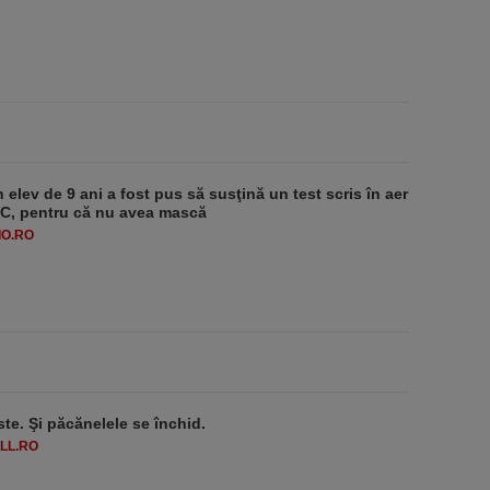
 elev de 9 ani a fost pus să susţină un test scris în aer
-1°C, pentru că nu avea mască
O.RO
ste. Şi păcănelele se închid.
LL.RO