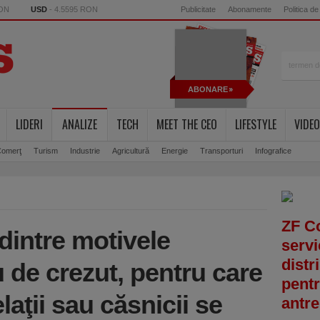
RON
USD
- 4.5595 RON
Publicitate
Abonamente
Politica de
ABONARE
LIDERI
ANALIZE
TECH
MEET THE CEO
LIFESTYLE
VIDEO
omerţ
Turism
Industrie
Agricultură
Energie
Transporturi
Infografice
ZF C
dintre motivele
servi
distr
u de crezut, pentru care
pentr
laţii sau căsnicii se
antre