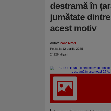
destramă în ţa
jumătate dintre
acest motiv
Autor:
Ioana Matei
Postat la
12 aprilie 2025
24229 afişări