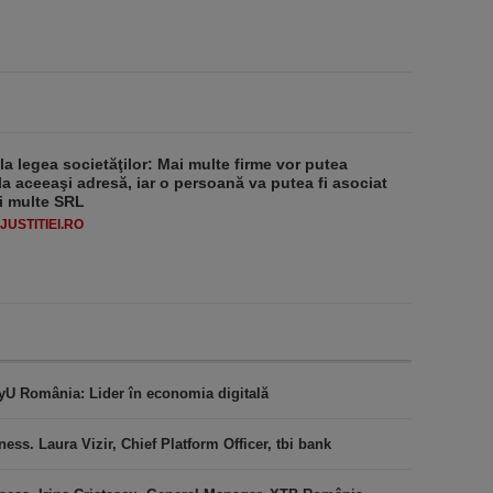
 la legea societăţilor: Mai multe firme vor putea
la aceeaşi adresă, iar o persoană va putea fi asociat
i multe SRL
USTITIEI.RO
U România: Lider în economia digitală
ess. Laura Vizir, Chief Platform Officer, tbi bank