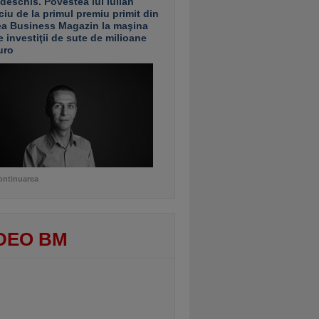
 deschis. Povestea lui Iulian
ciu de la primul premiu primit din
ea Business Magazin la maşina
e investiţii de sute de milioane
uro
ontinuarea
DEO BM