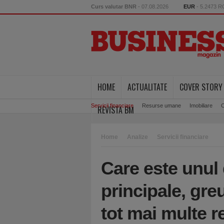
Curs valutar BNR
- 07.08.2026
EUR
- 5.2473 
HOME
ACTUALITATE
COVER STORY
Servicii financiare
Resurse umane
Imobiliare
C
REVISTA BM
Home
Analize
Servicii financiare
Care este unul 
principale, gre
tot mai multe re