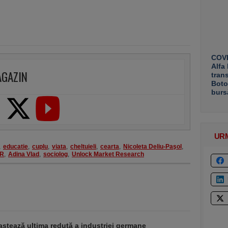
COVE
Alfa
AGAZIN
tran
Boto
burs
UR
,
educatie
,
cuplu
,
viata
,
cheltuieli
,
cearta
,
Nicoleta Deliu-Paşol
,
R
,
Adina Vlad
,
sociolog
,
Unlock Market Research
stează ultima redută a industriei germane