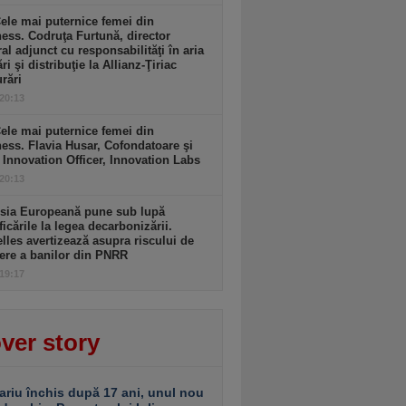
ele mai puternice femei din
ess. Codruţa Furtună, director
al adjunct cu responsabilităţi în aria
ri şi distribuţie la Allianz-Ţiriac
rări
 20:13
ele mai puternice femei din
ess. Flavia Husar, Cofondatoare şi
 Innovation Officer, Innovation Labs
 20:13
sia Europeană pune sub lupă
icările la legea decarbonizării.
lles avertizează asupra riscului de
ere a banilor din PNRR
 19:17
ver story
ariu închis după 17 ani, unul nou