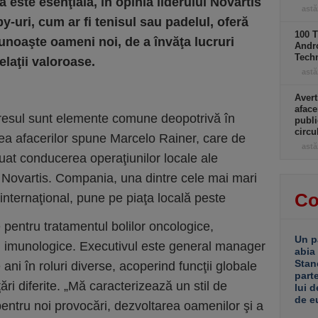
 este esenţială, în opinia liderului Novartis
astă
-uri, cum ar fi tenisul sau padelul, oferă
100 T
unoaşte oameni noi, de a învăţa lucruri
Andro
Tech
elaţii valoroase.
astă
Avert
aface
gresul sunt elemente comune deopotrivă în
publi
circ
mea afacerilor spune Marcelo Rainer, care de
astă
luat conducerea operaţiunilor locale ale
 Novartis. Compania, una dintre cele mai mari
Co
internaţional, pune pe piaţa locală peste
entru tratamentul bolilor oncologice,
Un p
i imunologice. Executivul este general manager
abia
Stan
ani în roluri diverse, acoperind funcţii globale
part
ări diferite. „Mă caracterizează un stil de
lui d
de e
entru noi provocări, dezvoltarea oamenilor şi a