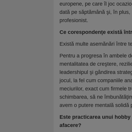
europene, pe care îl joc ocazion
dată pe săptămână şi, în plus,
profesionist.
Ce corespondenţe există într
Există multe asemănări între t
Pentru a progresa în ambele do
mentalitatea de creştere, rezili
leadershipul şi gândirea strate
jocul, la fel cum companiile an
meciurilor, exact cum firmele t
schimbarea, să ne îmbunătăţim
avem o putere mentală solidă p
Este practicarea unui hobby b
afacere?