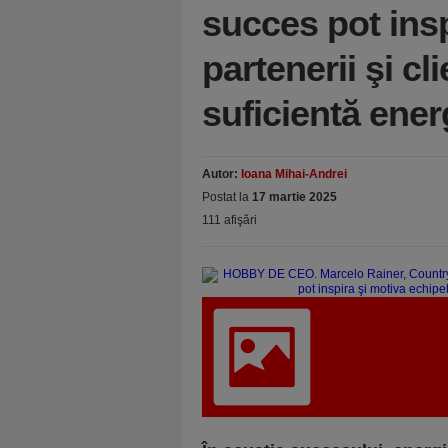
succes pot insp
partenerii şi cl
suficientă ener
Autor:
Ioana Mihai-Andrei
Postat la
17 martie 2025
111 afişări