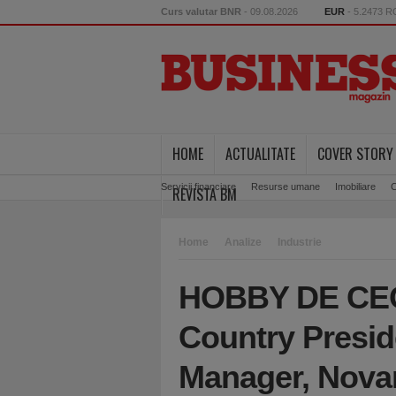
Curs valutar BNR
- 09.08.2026
EUR
- 5.2473 
HOME
ACTUALITATE
COVER STORY
Servicii financiare
Resurse umane
Imobiliare
C
REVISTA BM
Home
Analize
Industrie
HOBBY DE CEO.
Country Presid
Manager, Novar