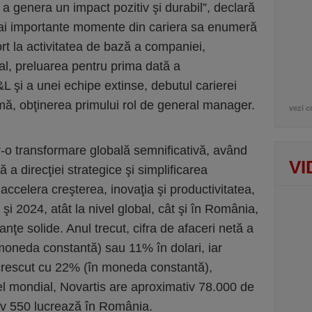
 a genera un impact pozitiv şi durabil”, declară
mai importante momente din cariera sa enumeră
ort la activitatea de bază a companiei,
al, preluarea pentru prima dată a
&L şi a unei echipe extinse, debutul carierei
urmă, obţinerea primului rol de general manager.
vezi c
tr-o transformare globală semnificativă, având
VI
 a direcţiei strategice şi simplificarea
accelera creşterea, inovaţia şi productivitatea,
şi 2024, atât la nivel global, cât şi în România,
nţe solide. Anul trecut, cifra de afaceri netă a
moneda constantă) sau 11% în dolari, iar
a crescut cu 22% (în moneda constantă),
el mondial, Novartis are aproximativ 78.000 de
tiv 550 lucrează în România.