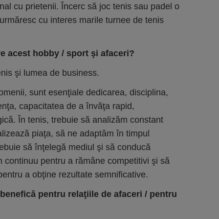
al cu prietenii. Încerc să joc tenis sau padel o
 urmăresc cu interes marile turnee de tenis
e acest hobby / sport şi afaceri?
enis şi lumea de business.
menii, sunt esenţiale dedicarea, disciplina,
enţa, capacitatea de a învăţa rapid,
gică. În tenis, trebuie să analizăm constant
alizează piaţa, să ne adaptăm în timpul
rebuie să înţelegă mediul şi să conducă
 continuu pentru a rămâne competitivi şi să
entru a obţine rezultate semnificative.
enefică pentru relaţiile de afaceri / pentru