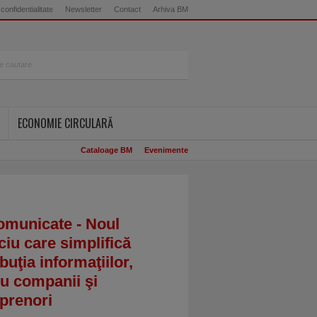
 confidentialitate
Newsletter
Contact
Arhiva BM
ECONOMIE CIRCULARĂ
Cataloage BM
Evenimente
omunicate - Noul
ciu care simplifică
ibuţia informaţiilor,
u companii şi
prenori