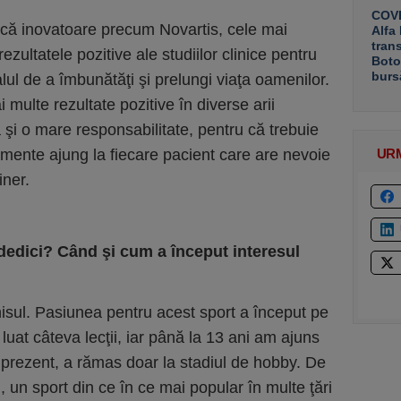
COVE
că inovatoare precum Novartis, cele mai
Alfa
tran
ezultatele pozitive ale studiilor clinice pentru
Boto
burs
lul de a îmbunătăţi şi prelungi viaţa oamenilor.
i multe rezultate pozitive în diverse arii
 şi o mare responsabilitate, pentru că trebuie
mente ajung la fiecare pacient care are nevoie
UR
iner.
 dedici? Când şi cum a început interesul
isul. Pasiunea pentru acest sport a început pe
luat câteva lecţii, iar până la 13 ani am ajuns
 prezent, a rămas doar la stadiul de hobby. De
 un sport din ce în ce mai popular în multe ţări