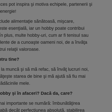
ces pot inspira şi motiva echipele, partenerii şi
ă energie!
nclude alimentaţie sănătoasă, mişcare,
este esenţială, iar un hobby poate contribui
 În plus, multe hobby-uri, cum ar fi tenisul sau
elente de a cunoaşte oameni noi, de a învăţa
rui relaţii valoroase.
ntru tine?
a muncă şi să mă refac, să învăţ lucruri noi,
ăţeşte starea de bine şi mă ajută să fiu mai
rădăcinile mele.
 hobby şi în afaceri? Dacă da, care?
 mai importante se numără: îmbunătăţirea
abă decât perfecţiunea absolută, stabilirea