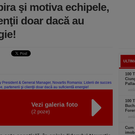
ira şi motiva echipele,
ienţii doar dacă au
gie!
ULTIM
100 T
Ciung
Palla
astă
100 T
Vezi galeria foto
Buche
Foren
(2 poze)
astă
Cum 
imobi