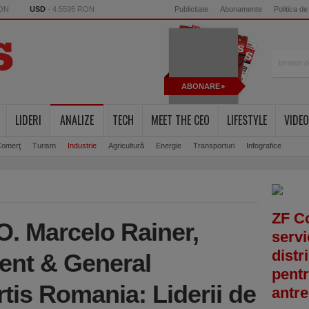
RON
USD
- 4.5595 RON
Publicitate
Abonamente
Politica de
ABONARE
LIDERI
ANALIZE
TECH
MEET THE CEO
LIFESTYLE
VIDEO
omerţ
Turism
Industrie
Agricultură
Energie
Transporturi
Infografice
ZF C
 Marcelo Rainer,
servi
distr
ent & General
pentr
tis Romania: Liderii de
antre