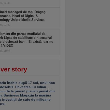
zi, 12:33
ineri manageri de top. Dragoş
nache, Head of Digital &
nology United Media Services
zi, 12:00
isment din partea mediului de
ri: Lipsa de stabilitate din sectorul
c blochează banii. Ei există, dar nu
ulă VIDEO
zi, 11:46
ver story
ariu închis după 17 ani, unul nou
 deschis. Povestea lui Iulian
ciu de la primul premiu primit din
ea Business Magazin la maşina
e investiţii de sute de milioane
uro