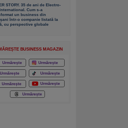
R STORY. 35 de ani de Electro-
 International. Cum s-a
sformat un business din
şani într-o companie listată la
ă, cu perspective globale
MĂREȘTE BUSINESS MAGAZIN
Urmărește
Urmărește
Urmărește
Urmărește
Urmărește
Urmărește
Urmărește