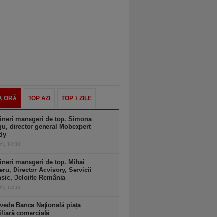
A ORĂ
TOP AZI
TOP 7 ZILE
ineri manageri de top. Simona
u, director general Mobexpert
dy
zi, 14:00
ineri manageri de top. Mihai
ru, Director Advisory, Servicii
sic, Deloitte România
zi, 13:00
vede Banca Naţională piaţa
liară comercială