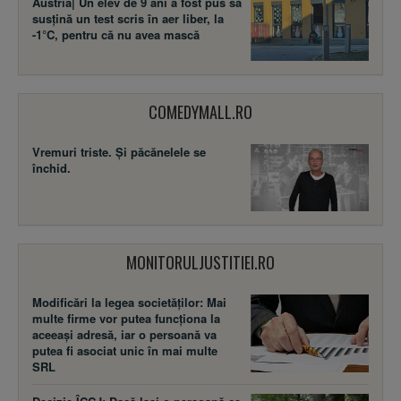
Austria| Un elev de 9 ani a fost pus să
susţină un test scris în aer liber, la
-1°C, pentru că nu avea mască
COMEDYMALL.RO
Vremuri triste. Şi păcănelele se
închid.
MONITORULJUSTITIEI.RO
Modificări la legea societăţilor: Mai
multe firme vor putea funcţiona la
aceeaşi adresă, iar o persoană va
putea fi asociat unic în mai multe
SRL