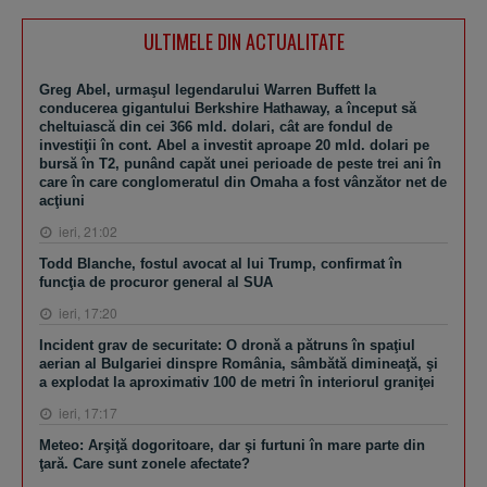
ULTIMELE DIN ACTUALITATE
Greg Abel, urmaşul legendarului Warren Buffett la
conducerea gigantului Berkshire Hathaway, a început să
cheltuiască din cei 366 mld. dolari, cât are fondul de
investiţii în cont. Abel a investit aproape 20 mld. dolari pe
bursă în T2, punând capăt unei perioade de peste trei ani în
care în care conglomeratul din Omaha a fost vânzător net de
acţiuni
ieri, 21:02
Todd Blanche, fostul avocat al lui Trump, confirmat în
funcţia de procuror general al SUA
ieri, 17:20
Incident grav de securitate: O dronă a pătruns în spaţiul
aerian al Bulgariei dinspre România, sâmbătă dimineaţă, şi
a explodat la aproximativ 100 de metri în interiorul graniţei
ieri, 17:17
Meteo: Arşiţă dogoritoare, dar şi furtuni în mare parte din
ţară. Care sunt zonele afectate?