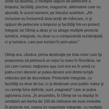
unde să doarmă, ci multiple opţiuni de petrecere a
timpului, facilităţi, piscine, magazine, alternative care nu
abundă, în acest moment, pe litoralul autohton. „All-
inclusive nu înseamnă doar porţii de mâncare, ci şi
opţiuni de petrecere a timpului şi facilităţi într-un proiect
integrat. Iar Olimp a atras şi va atrage multiple proiecte
turistice, integrate, nu doar cu o componentă rezidenţială,
ci şi turistice, care pun turistul în prim-plan.”
Olimp era, cândva, prima destinaţie pe lista celor care îşi
propuneau să petreacă un sejur la mare în România, iar
cei care cunosc staţiunea aşa cum era ea în urmă cu
patru-cinci decenii ar putea deveni unii dintre turiştii
viitorului pol de dezvoltare. Proiectele integrate, cu
facilităţi nu doar de lux, ci şi destinate unui public matur şi
cu cerinţe bine definite, sunt „magnetul” care ar putea
aglomera zona. „În ansamblu, în Olimp se va depăşi în
următorii ani borna de 100 de milioane de euro investite
în proiecte noi, marea lor majoritate integrate, cu multiple