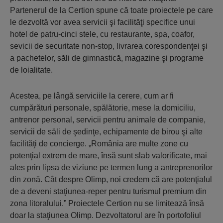
Partenerul de la Certion spune că toate proiectele pe care
le dezvoltă vor avea servicii şi facilităţi specifice unui
hotel de patru-cinci stele, cu restaurante, spa, coafor,
sevicii de securitate non-stop, livrarea corespondenţei şi
a pachetelor, săli de gimnastică, magazine şi programe
de loialitate.
Acestea, pe lângă serviciile la cerere, cum ar fi
cumpărături personale, spălătorie, mese la domiciliu,
antrenor personal, servicii pentru animale de companie,
servicii de săli de şedinţe, echipamente de birou şi alte
facilităţi de concierge. „România are multe zone cu
potenţial extrem de mare, însă sunt slab valorificate, mai
ales prin lipsa de viziune pe termen lung a antreprenorilor
din zonă. Cât despre Olimp, noi credem că are potenţialul
de a deveni staţiunea-reper pentru turismul premium din
zona litoralului.” Proiectele Certion nu se limitează însă
doar la staţiunea Olimp. Dezvoltatorul are în portofoliul