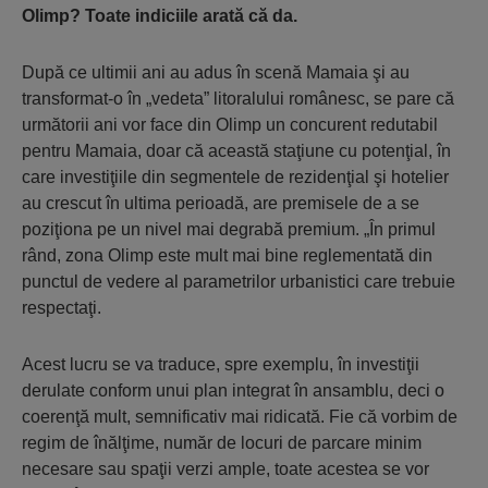
Olimp? Toate indiciile arată că da.
După ce ultimii ani au adus în scenă Mamaia şi au
transformat-o în „vedeta” litoralului românesc, se pare că
următorii ani vor face din Olimp un concurent redutabil
pentru Mamaia, doar că această staţiune cu potenţial, în
care investiţiile din segmentele de rezidenţial şi hotelier
au crescut în ultima perioadă, are premisele de a se
poziţiona pe un nivel mai degrabă premium. „În primul
rând, zona Olimp este mult mai bine reglementată din
punctul de vedere al parametrilor urbanistici care trebuie
respectaţi.
Acest lucru se va traduce, spre exemplu, în investiţii
derulate conform unui plan integrat în ansamblu, deci o
coerenţă mult, semnificativ mai ridicată. Fie că vorbim de
regim de înălţime, număr de locuri de parcare minim
necesare sau spaţii verzi ample, toate acestea se vor