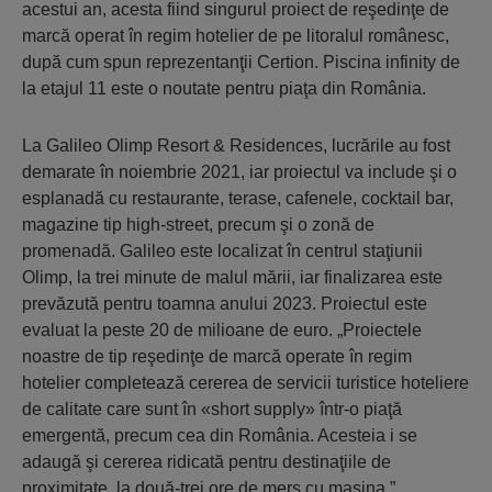
acestui an, acesta fiind singurul proiect de reşedinţe de
marcă operat în regim hotelier de pe litoralul românesc,
după cum spun reprezentanţii Certion. Piscina infinity de
la etajul 11 este o noutate pentru piaţa din România.
La Galileo Olimp Resort & Residences, lucrările au fost
demarate în noiembrie 2021, iar proiectul va include şi o
esplanadă cu restaurante, terase, cafenele, cocktail bar,
magazine tip high-street, precum şi o zonă de
promenadă. Galileo este localizat în centrul staţiunii
Olimp, la trei minute de malul mării, iar finalizarea este
prevăzută pentru toamna anului 2023. Proiectul este
evaluat la peste 20 de milioane de euro. „Proiectele
noastre de tip reşedinţe de marcă operate în regim
hotelier completează cererea de servicii turistice hoteliere
de calitate care sunt în «short supply» într-o piaţă
emergentă, precum cea din România. Acesteia i se
adaugă şi cererea ridicată pentru destinaţiile de
proximitate, la două-trei ore de mers cu maşina.”