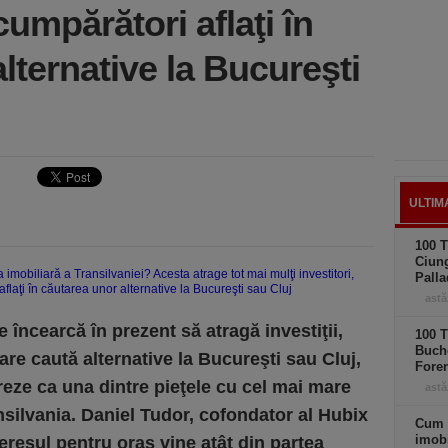
cumpărători aflaţi în
lternative la Bucureşti
ULTIM
100 T
Ciung
Palla
astă
 încearcă în prezent să atragă investiţii,
100 T
Buche
are caută alternative la Bucureşti sau Cluj,
Foren
reze ca una dintre pieţele cu cel mai mare
astă
nsilvania. Daniel Tudor, cofondator al Hubix
Cum 
imobi
eresul pentru oraş vine atât din partea