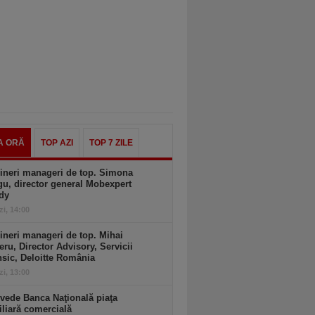
A ORĂ
TOP AZI
TOP 7 ZILE
ineri manageri de top. Simona
u, director general Mobexpert
dy
zi, 14:00
ineri manageri de top. Mihai
ru, Director Advisory, Servicii
sic, Deloitte România
zi, 13:00
vede Banca Naţională piaţa
liară comercială