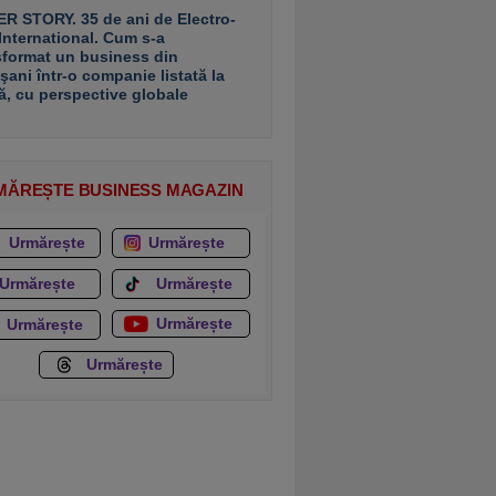
R STORY. 35 de ani de Electro-
 International. Cum s-a
sformat un business din
şani într-o companie listată la
ă, cu perspective globale
MĂREȘTE BUSINESS MAGAZIN
Urmărește
Urmărește
Urmărește
Urmărește
Urmărește
Urmărește
Urmărește