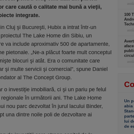
astă
ilor care caută o calitate mai bună a vieţii,
iecte integrate.
100 T
Andro
Tech
n Cluj şi Bucureşti, Hubix a intrat într-un
astă
 proiectul The Lake Home din Sibiu, un
Avert
re va include aproximativ 500 de apartamente,
aface
publi
one pietonale. „Ne-a plăcut foarte mult conceptul
circ
 nişte blocuri şi atât. Era o comunitate care
astă
r şi multe servicii şi comercial”, spune Daniel
fondator al The Concept Group.
Co
 o investiţie imobiliară, ci şi un pariu pe felul
e regionale în următorii ani. The Lake Home
Un p
i nou parc dezvoltat în jurul lacului Binder,
abia
Stan
 una dintre noile poli de dezvoltare ai
part
lui d
de e