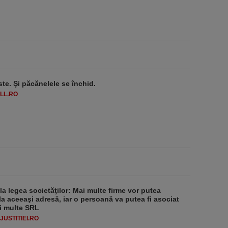
ste. Şi păcănelele se închid.
LL.RO
 la legea societăţilor: Mai multe firme vor putea
la aceeaşi adresă, iar o persoană va putea fi asociat
i multe SRL
USTITIEI.RO