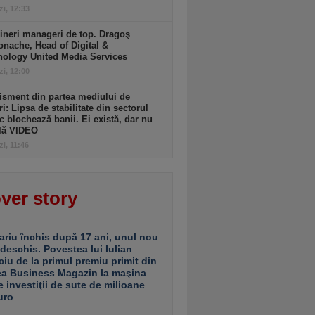
zi, 12:33
ineri manageri de top. Dragoş
nache, Head of Digital &
nology United Media Services
zi, 12:00
isment din partea mediului de
ri: Lipsa de stabilitate din sectorul
c blochează banii. Ei există, dar nu
ulă VIDEO
zi, 11:46
ver story
ariu închis după 17 ani, unul nou
 deschis. Povestea lui Iulian
ciu de la primul premiu primit din
ea Business Magazin la maşina
e investiţii de sute de milioane
uro