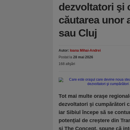
dezvoltatori şi 
căutarea unor a
sau Cluj
Autor:
Ioana Mihai-Andrei
Postat la
28 mai 2026
168 afişări
Tot mai multe oraşe regionale
dezvoltatori şi cumpărători c
iar Sibiul începe să se contu
potenţial de creştere din Tra
şi The Concept, spune că int