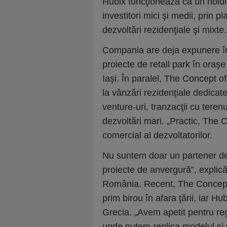
Hubix funcţionează ca un holdin
investitori mici şi medii, prin p
dezvoltări rezidenţiale şi mixte.
Compania are deja expunere în B
proiecte de retail park în ora
Iaşi. În paralel, The Concept of
la vânzări rezidenţiale dedicate
venture-uri, tranzacţii cu terenu
dezvoltări mari. „Practic, The
comercial al dezvoltatorilor.
Nu suntem doar un partener de s
proiecte de anvergură”, explic
România. Recent, The Concept a
prim birou în afara ţării, iar Hu
Grecia. „Avem apetit pentru reg
unde putem replica modelul şi u