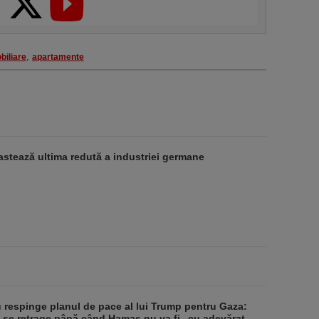
biliare
,
apartamente
stează ultima redută a industriei germane
respinge planul de pace al lui Trump pentru Gaza:
u se retrage până când Hamas nu va fi „cu adevărat