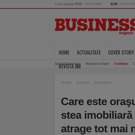
Curs valutar BNR
- 09.08.2026
EUR
- 5.2473 
HOME
ACTUALITATE
COVER STORY
Servicii financiare
Resurse umane
Imobiliare
C
REVISTA BM
Home
Analize
Imobiliare
Care este oraş
stea imobiliară
atrage tot mai m