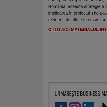
România, această strategie a d
implicarea în proiectul The La
rezidenţiale aflate în dezvoltar
CITITI AICI MATERIALUL I
URMĂREȘTE BUSINESS M