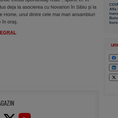
COVE
us deja la asocierea cu Novarion în Sibiu şi la
Alfa
tran
ke Home, unul dintre cele mai mari ansambluri
Boto
e în oraş.
burs
NTEGRAL
UR
AGAZIN