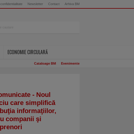
 confidentialitate
Newsletter
Contact
Arhiva BM
ECONOMIE CIRCULARĂ
Cataloage BM
Evenimente
omunicate - Noul
ciu care simplifică
ibuţia informaţiilor,
u companii şi
prenori