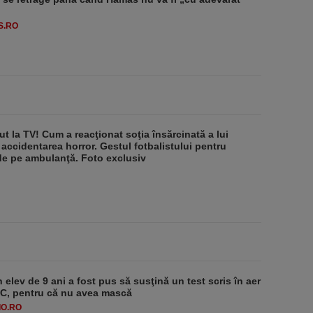
S.RO
ut la TV! Cum a reacţionat soţia însărcinată a lui
 accidentarea horror. Gestul fotbalistului pentru
de pe ambulanţă. Foto exclusiv
 elev de 9 ani a fost pus să susţină un test scris în aer
-1°C, pentru că nu avea mască
O.RO