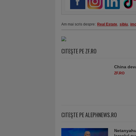
Am mai scris despre:
Real Estate
,
sibiu
,
imo
CITEŞTE PE ZF.RO
China deva
ZF.RO
CITEŞTE PE ALEPHNEWS.RO
Netanyahu 
Israelul n