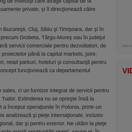
g de investiţii care atrage capital de la
lasamente private, şi îl direcţionează către
ucureşti, Cluj, Sibiu şi Timişoara, dar şi în
şe precum Drobeta, Târgu-Mureş sau în judeţul
eră servicii comerciale pentru dezvoltatori, de
vezi c
 proiectelor până la capital markets, joint-
ri, retail parkuri, hoteluri şi consultanţă pentru
VI
 Concept funcţionează ca departamentul
ales, ci un furnizor integrat de servicii pentru
ă Tudor. Extinderea nu se opreşte însă la
 început operaţiunile în Polonia, printr-un
bix analizează şi pieţe internaţionale, inclusiv
ional, dar şi pentru exterior. Ne uităm la pieţe
nde există oportunităţi reale”, spune el. În