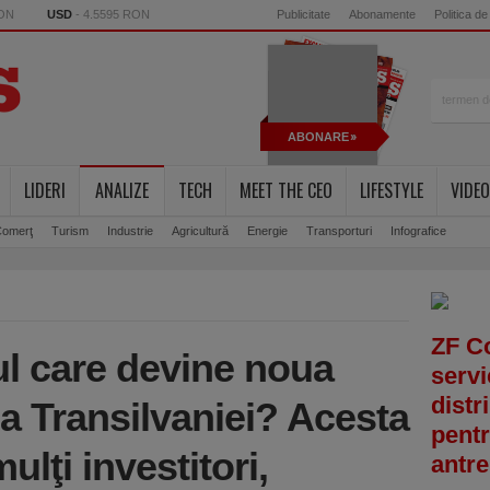
RON
USD
- 4.5595 RON
Publicitate
Abonamente
Politica de
ABONARE
LIDERI
ANALIZE
TECH
MEET THE CEO
LIFESTYLE
VIDEO
omerţ
Turism
Industrie
Agricultură
Energie
Transporturi
Infografice
ZF C
ul care devine noua
servi
distr
 a Transilvaniei? Acesta
pentr
ulţi investitori,
antre