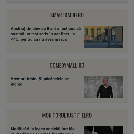
SMARTRADIO.RO
Austria| Un elev de 9 ani a fost pus să
susţină un test scris în aer liber, la
-1°C, pentru că nu avea mască
COMEDYMALL.RO
Vremuri triste. Şi păcănelele se
închid.
MONITORULJUSTITIEI.RO
Modificări la legea societăţilor: Mai
multe firme vor putea funcţiona la