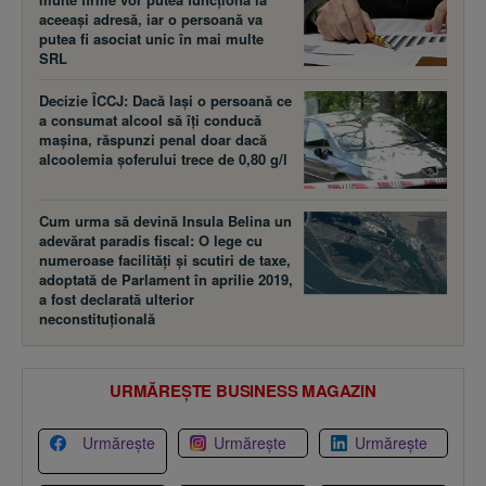
aceeaşi adresă, iar o persoană va
putea fi asociat unic în mai multe
SRL
Decizie ÎCCJ: Dacă laşi o persoană ce
a consumat alcool să îţi conducă
maşina, răspunzi penal doar dacă
alcoolemia şoferului trece de 0,80 g/l
Cum urma să devină Insula Belina un
adevărat paradis fiscal: O lege cu
numeroase facilităţi şi scutiri de taxe,
adoptată de Parlament în aprilie 2019,
a fost declarată ulterior
neconstituţională
URMĂREȘTE BUSINESS MAGAZIN
Urmărește
Urmărește
Urmărește