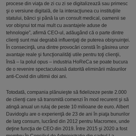
procese din viaţa de zi cu zi se digitalizează sau primesc
şi o versiune digitală, de la interacţiunea cu instituţiile
statului, bănci şi până la un consult medical, oamenii se
vor obişnui tot mai mult cu avantajele aduse de
tehnologie”, afirmă CEO-ul, adăugând că o parte dintre
clienţi sunt mai degrabă influenţaţi de puterea obişnuinţei.
În consecinţă, una dintre provocări constă în găsirea unor
avantaje reale şi funcţionalităţi utile pentru toţi clienţii,
însă – la polul opus – industria HoReCa se poate bucura
de o revenire spectaculoasă datorită eliminării măsurilor
anti-Covid din ultimii doi ani.
Totodată, compania plănuieşte să fidelizeze peste 2.000
de clienţi care să transmită comenzi în mod recurent şi să
atingă anual un rulaj de peste 10 milioane de euro. Albert
Davidoglu are o experienţă de 23 de ani în piaţa bunurilor
de larg consum, lucrând din 2012 pentru Macromex, unde
deţine funcţia de CEO din 2019. Între 2015 şi 2020 a fost
membru în Consiliul de Administraţie din cadrul La