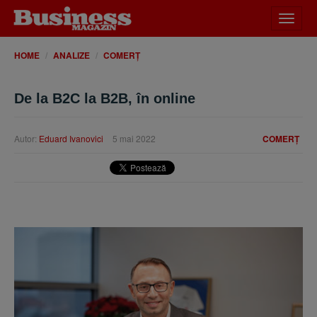
Desch
meniu
HOME
ANALIZE
COMERȚ
De la B2C la B2B, în online
Autor:
Eduard Ivanovici
5 mai 2022
COMERȚ