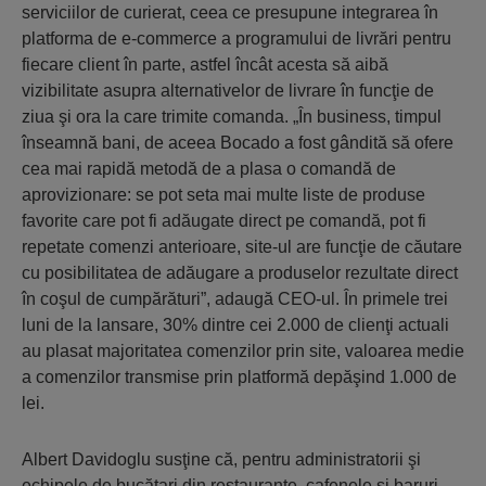
serviciilor de curierat, ceea ce presupune integrarea în
platforma de e-commerce a programului de livrări pentru
fiecare client în parte, astfel încât acesta să aibă
vizibilitate asupra alternativelor de livrare în funcţie de
ziua şi ora la care trimite comanda. „În business, timpul
înseamnă bani, de aceea Bocado a fost gândită să ofere
cea mai rapidă metodă de a plasa o comandă de
aprovizionare: se pot seta mai multe liste de produse
favorite care pot fi adăugate direct pe comandă, pot fi
repetate comenzi anterioare, site-ul are funcţie de căutare
cu posibilitatea de adăugare a produselor rezultate direct
în coşul de cumpărături”, adaugă CEO-ul. În primele trei
luni de la lansare, 30% dintre cei 2.000 de clienţi actuali
au plasat majoritatea comenzilor prin site, valoarea medie
a comenzilor transmise prin platformă depăşind 1.000 de
lei.
Albert Davidoglu susţine că, pentru administratorii şi
echipele de bucătari din restaurante, cafenele şi baruri,